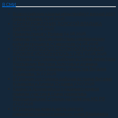
В СМИ
Всероссийские казачьи игры пройдут весной 2027
года в Москве
05.08.2026
С ДНЕМ РОЖДЕНИЯ, ДОРОГОЙ ВЛАДЫКА
КИРИЛЛ!
05.08.2026
Приняли присягу Родине
04.08.2026
Семинар по противодействию неоязыческим
культам прошел в Ставрополе
04.08.2026
СТАВРОПОЛЬСКОЙ ОКРУЖНОЙ КАЗАЧЬЕЙ
ДРУЖИНЕ ИСПОЛНИЛОСЬ 13 ЛЕТ
02.08.2026
В Москве состоялась рабочая встреча директора
Росгвардии Виктора Золотова и атамана
Всероссийского казачьего общества Виталия
Кузнецова.
31.07.2026
В Грозном состоялась рабочая встреча Виталия
Кузнецова и Ахмеда Дудаева
27.07.2026
Казачата Архиерейского казачьего конвоя
приняли участие в сдаче норматива
Ворошиловский Стрелок на полигоне МО РФ
27.07.2026
В Грозном на храм в честь святого
равноапостольного великого князя Владимира