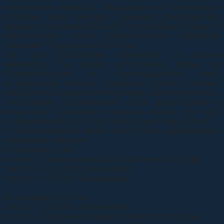
заместитель министра образования и молодежной
политики края Дмитрий Донецкий, руководитель
краевого отделения ДОСААФ России Юрий Гришко и
руководитель штаба Всероссийского движения
“Юнармия” Ставропольского края.
Три дня спортсмены сражались за звание
чемпионов. На ковре встретились бойцы из
Ставропольского и Краснодарского края,
Астраханской области, Северной Осетии – Алании,
Кабардино-Балкарской Республики и других регионов.
Участниками соревнований стали рукопашники в
возрастных категориях: средние юноши (15 лет),
старшие юноши (16-17 лет) и взрослые старше 18 лет.
В общекомандном зачете места были распределены
следующим образом:
В категории 15 лет:
1 место – Сборная команда Ставропольского края
2 место – СЦ ЦСКА г. Краснодар
3 место – СК СВУ г. Владикавказ
В категории 16-17 лет:
1 место – СК СВУ г. Владикавказ
2 место – Сборная команда Ставропольского края