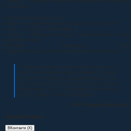
3 место – Сборная команда Кабардино-Балкарской
Республики
В категории старше 18 лет:
1 место – Сборная команда Ставропольского края
2 место – СК СВУ г. Владикавказ
3 место – Сборная команда Ставропольского края
(второй состав).
Президент Федерации АРБ
Ставропольского края Владимир Ковтунов отметил:
— Турнир проводим уже во второй раз, он
станет ежегодным мероприятием в нашем
крае. В этом году мы подаем заявку на то,
чтобы турнир стал отборочным туром кубка
Вооруженных сил. Это предаст ему новый
статус, турнир станет мастерским.
ИА “Казачье Единство”
Комментарии:
ВКонтакте (
X
)