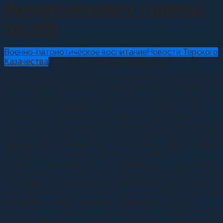
Всероссийского турнира
по АРБ
Военно-патриотическое воспитание
Новости Терского
Казачества
25.04.2017
Горбань Алексей
0
21-23 апреля в спортивном комплексе «Олимп» города
Невинномысска прошел Всероссийский турнир по
армейскому рукопашному бою, посвященный памяти
Героя России адмирала Германа Угрюмова. Турнир
проводился Управлением физической подготовки...
21-23 апреля в спортивном комплексе «Олимп» города
Невинномысска прошел Всероссийский турнир по
армейскому рукопашному бою, посвященный памяти
Героя России адмирала Германа Угрюмова.
Турнир проводился Управлением физической
подготовки и спорта Вооруженных сил Российской
Федерации, Федерациями армейского рукопашного
боя России и Ставропольского края при финансовой и
информационной поддержке Правительства края.
Открыли турнир Помощник губернатора
Ставропольского края Николай Борисенко,