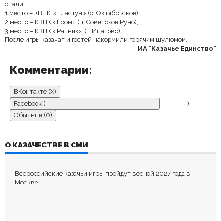
стали:
1 место – КВПК «Пластун» (с. Октябрьское);
2 место – КВПК «Гром» (п. Советское Руно);
3 место – КВПК «Ратник» (г. Ипатово).
После игры казачат и гостей накормили горячим шулюмом.
ИА “Казачье Единство”
Комментарии:
ВКонтакте (
X
)
Facebook (
)
Обычные (0)
ДОБАВИТЬ КОММЕНТАРИЙ
О КАЗАЧЕСТВЕ В СМИ
Пока нет комментариев.
Всероссийские казачьи игры пройдут весной 2027 года в
Оставьте первый комментарий.
Москве
Ваш адрес email не будет опубликован.
Обязательные поля