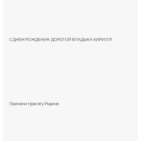
помечены
*
С ДНЕМ РОЖДЕНИЯ, ДОРОГОЙ ВЛАДЫКА КИРИЛЛ!
КОММЕНТИРОВАТЬ
Приняли присягу Родине
Сохранить моё имя, email и адрес сайта в этом браузере для
последующих моих комментариев.