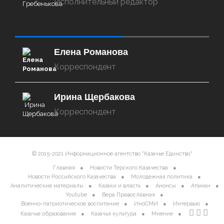
Исполнительный редактор
‌‌‍‍ ‌‌‍‍ ‌‌‍‍ ‌‌‍‍ ‌‌‍‍ ‌‌‍‍
Елена Романова
Корреспондент
Ирина Щербакова
Корреспондент
© 2015-2021 Информационное агентство "Казачье Единство"
Главная
Новости Терского Казачества
Новости Российского Казачества
Молодежная политика
Аналитические материалы
Казаки и власть
Анонсы
Атаман
Youtube
Вера Православная
Военно-патриотическое воспитание
ИноСМИ
Интервью
Казачье образование
Казачья культура
Мнение