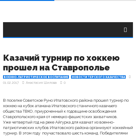
Казачий турнир по хоккею
прошел на Ставрополье
ВОЕННО-ПАТРИОТИЧЕСКОЕ ВОСПИТАНИЕ
НОВОСТИ ТЕРСКОГО КАЗАЧЕСТВА
01.02.2017
Анастасия Шилова
0
В поселке Советское Руно Ипатовского района прошел турнир по
хоккею на кубок атамана Ипатовского станичного казачьего
общества ТВКО, приуроченный к годовщине освобождения
Ставропольского края от немецко-фашистских захватчиков.
Уже четвертый год на реке Айгурка для казачат из военно-
патриотических клубов Ипатовского района организуют хоккейный
турнир. В этом году поучаствовало шесть команд. Победителями