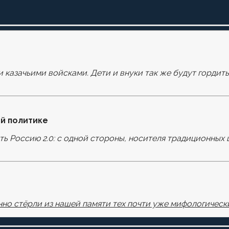
и казачьими войсками. Дети и внуки так же будут гордит
оля помечены
*
й политике
ать Россию 2.0: с одной стороны, носителя традиционных 
узере для последующих моих комментариев.
но стёрли из нашей памяти тех почти уже мифологически