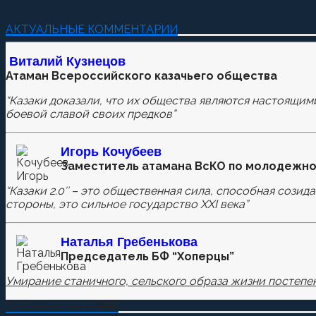
Добавить комментарий
АКТУАЛЬНЫЕ КОММЕНТАРИИ
Пока нет комментариев.
Виталий Кузнецов
Атаман Всероссийского казачьего общества
Оставьте первый комментарий.
“Казаки доказали, что их общества являются настоящим
Ваш адрес email не будет опубликован.
Обязательные п
боевой славой своих предков”
Игорь Кочубеев
Заместитель атамана ВсКО по молодежно
Комментировать
“Казаки 2.0″ – это общественная сила, способная созид
стороны, это сильное государство XXI века”
Сохранить моё имя, email и адрес сайта в этом бра
Наталья
Гребенькова
Председатель БФ “Хоперцы”
Умирание станичного, сельского образа жизни постепен
О Казачестве в СМИ