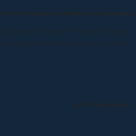
состоялся турнир по армейскому рукопашному
я Ставропольского края, «ФОК «Победа», Петровское
».
о рукопашного боя России, всего около 100 человек.
ИА “Казачье Единство”