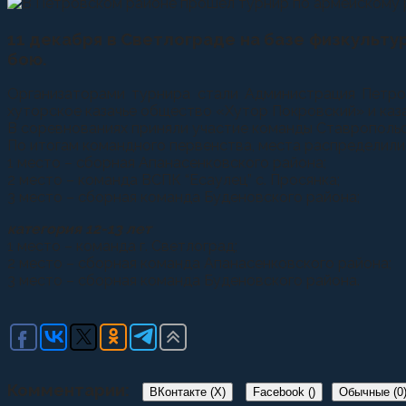
11 декабря в Светлограде на базе физкульт
бою.
Организаторами турнира стали Администрация Петро
хуторское казачье общество «Хутор Покровский» и ка
В соревнованиях приняли участие команды Ставропольск
По итогам командного первенства, места распределил
1 место – сборная Апанасенковского района;
2 место – команда ВСПК “Есаулец” с. Просянка;
3 место – сборная команда Буденовского района;
категория 12-13 лет
1 место – команда г. Светлоград;
2 место – сборная команда Апанасенковского района;
3 место – сборная команда Буденовского района.
Комментарии:
ВКонтакте (
X
)
Facebook (
)
Обычные (0