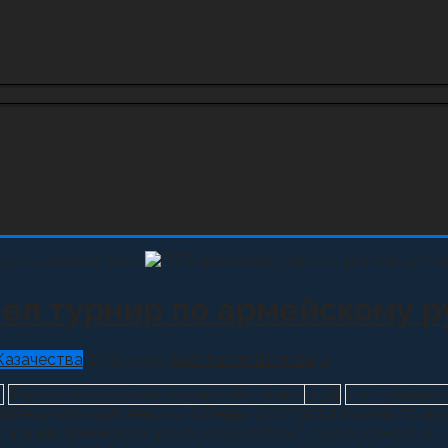
ел турнир по армейскому 
Казачества
20.12.2016
Анастасия Шилова
0
6
Терское войсковое казачье общество
3136
Центральное
ровительного комплекса «Победа» состоялся турнир по 
ерация армейского рукопашного боя Ставропольского...