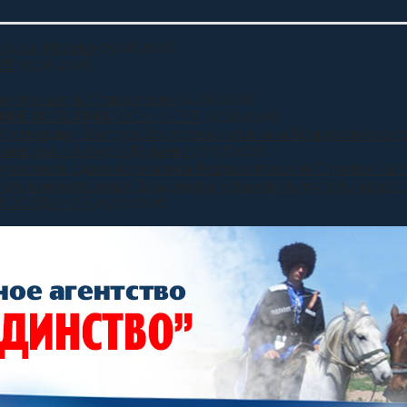
года в Москве
05.08.2026
Л!
05.08.2026
ам прошел в Ставрополе
04.08.2026
ИНЕ ИСПОЛНИЛОСЬ 13 ЛЕТ
02.08.2026
Росгвардии Виктора Золотова и атамана Всероссийского
узнецова и Ахмеда Дудаева
27.07.2026
и участие в сдаче норматива Ворошиловский Стрелок на
ного великого князя Владимира установили купол и крест
Й СОЗДАНИЯ
23.07.2026