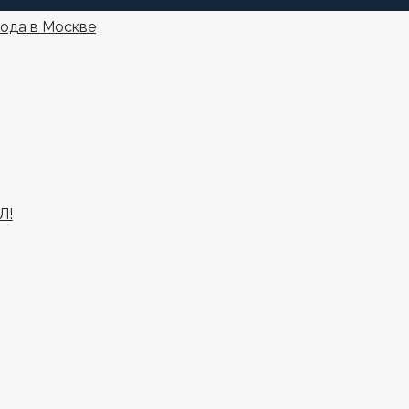
года в Москве
Л!