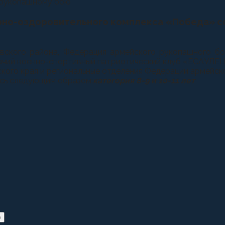
урно-оздоровительного комплекса «Победа» 
вского района, Федерация армейского рукопашного бо
зачий военно-спортивный патриотический клуб «ЕСАУЛЕЦ
ого края и региональные отделения Федерации армейског
ись следующим образом:
категория 8-9 и 10-11 лет
)