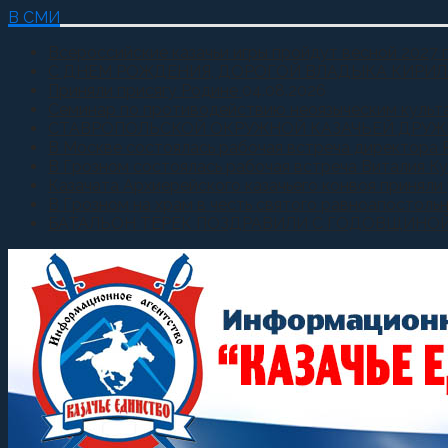
В СМИ
Всероссийские казачьи игры пройдут весной 2027 
С ДНЕМ РОЖДЕНИЯ, ДОРОГОЙ ВЛАДЫКА КИРИЛ
Приняли присягу Родине
04.08.2026
Семинар по противодействию неоязыческим культ
СТАВРОПОЛЬСКОЙ ОКРУЖНОЙ КАЗАЧЬЕЙ ДРУЖ
В Москве состоялась рабочая встреча директора 
В Грозном состоялась рабочая встреча Виталия К
Казачата Архиерейского казачьего конвоя принял
В Грозном на храм в честь святого равноапостоль
БАТАЛЬОН ТЕРЕК ПОЗДРАВИЛИ С ГОДОВЩИНО