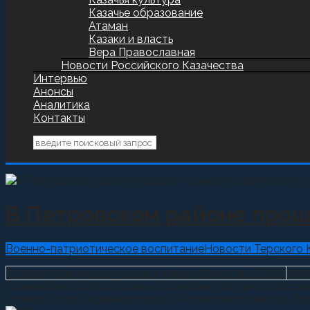
Казачье образование
Атаман
Казаки и власть
Вера Православная
Новости Российского Казачества
Интервью
Анонсы
Аналитика
Контакты
В Петровском районе прош
Военно-патриотическое воспитание
Новости Терского 
Ставропольское окружное казачье общество ТВКО
255
11 декабря в Светлограде на базе физкультурно-оздо
турнира стали Администрация Петровского района, Фед