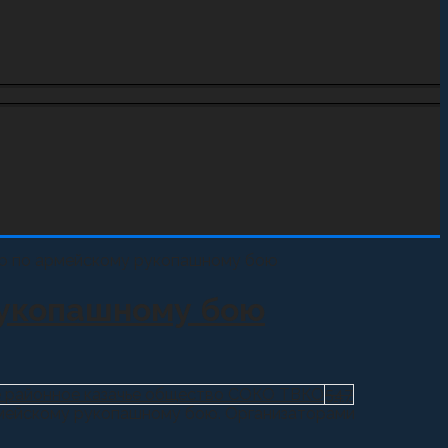
рукопашному бою
 районное казачье общество СОКО ТВКО
547
армейскому рукопашному бою. Организаторами