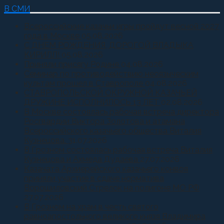
В СМИ
Всероссийские казачьи игры пройдут весной 2027
года в Москве
05.08.2026
С ДНЕМ РОЖДЕНИЯ, ДОРОГОЙ ВЛАДЫКА
КИРИЛЛ!
05.08.2026
Приняли присягу Родине
04.08.2026
Семинар по противодействию неоязыческим
культам прошел в Ставрополе
04.08.2026
СТАВРОПОЛЬСКОЙ ОКРУЖНОЙ КАЗАЧЬЕЙ
ДРУЖИНЕ ИСПОЛНИЛОСЬ 13 ЛЕТ
02.08.2026
В Москве состоялась рабочая встреча директора
Росгвардии Виктора Золотова и атамана
Всероссийского казачьего общества Виталия
Кузнецова.
31.07.2026
В Грозном состоялась рабочая встреча Виталия
Кузнецова и Ахмеда Дудаева
27.07.2026
Казачата Архиерейского казачьего конвоя
приняли участие в сдаче норматива
Ворошиловский Стрелок на полигоне МО РФ
27.07.2026
В Грозном на храм в честь святого
равноапостольного великого князя Владимира