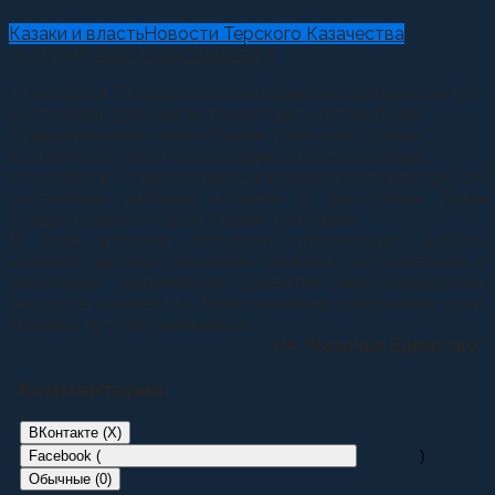
Казаки и власть
Новости Терского Казачества
29.11.2016
Анастасия Шилова
0
23 ноября в Ставропольском краевом казачьем центре
состоялась рабочая встреча с депутатом Думы
Ставропольского края Юрием Гонтарем. В ходе
встречи обсудили организацию работы казачьих...
23 ноября в Ставропольском краевом казачьем центре
состоялась рабочая встреча с депутатом Думы
Ставропольского края Юрием Гонтарем.
В ходе встречи обсудили организацию работы
казачьих дружин, развитие казачьего образования и
экономики, дальнейшее развитие информационных
ресурсов казачества. Были намечены конкретные цели,
задачи и пути их реализации.
ИА “Казачье Единство”
Комментарии:
ВКонтакте (
X
)
Facebook (
)
Обычные (0)