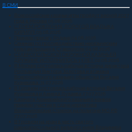
В СМИ
Всероссийские казачьи игры пройдут весной 2027
года в Москве
05.08.2026
С ДНЕМ РОЖДЕНИЯ, ДОРОГОЙ ВЛАДЫКА
КИРИЛЛ!
05.08.2026
Приняли присягу Родине
04.08.2026
Семинар по противодействию неоязыческим
культам прошел в Ставрополе
04.08.2026
СТАВРОПОЛЬСКОЙ ОКРУЖНОЙ КАЗАЧЬЕЙ
ДРУЖИНЕ ИСПОЛНИЛОСЬ 13 ЛЕТ
02.08.2026
В Москве состоялась рабочая встреча директора
Росгвардии Виктора Золотова и атамана
Всероссийского казачьего общества Виталия
Кузнецова.
31.07.2026
В Грозном состоялась рабочая встреча Виталия
Кузнецова и Ахмеда Дудаева
27.07.2026
Казачата Архиерейского казачьего конвоя
приняли участие в сдаче норматива
Ворошиловский Стрелок на полигоне МО РФ
27.07.2026
В Грозном на храм в честь святого
равноапостольного великого князя Владимира