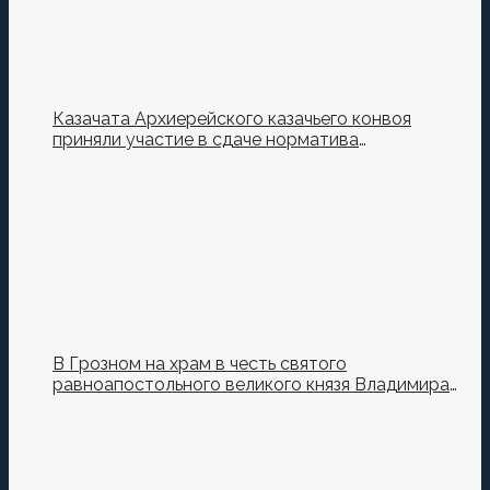
Казачата Архиерейского казачьего конвоя
приняли участие в сдаче норматива
Ворошиловский Стрелок на полигоне МО РФ
В Грозном на храм в честь святого
равноапостольного великого князя Владимира
установили купол и крест