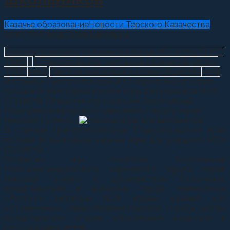
Казачье образование
Новости Терского Казачества
25.10.2016
Анастасия Шилова
0
Григорополисское станичное казачье общество СОКО
ТВКО
5
Ставропольское окружное казачье общество
ТВКО
2556
Терское войсковое казачье общество
3136
В станице Григорополисской Ставропольского края
прошли IX ежегодные казачьи игры для учащихся МОУ
СОШ№18. Открытие игр посетили благочинный
Новоалександровского церковного округа иерей
Николай Гулейко...
В станице Григорополисской Ставропольского края
прошли IX ежегодные казачьи игры для учащихся МОУ
СОШ№18.
Открытие игр посетили благочинный
Новоалександровского церковного округа иерей
Николай Гулейко с духовенством благочиния,
представители и ветераны труда племколхоза
«Россия», ветераны ВОВ, казаки, казачий хор
«Станичники», члены попечительского совета школы,
представители отдела образования, родители и
родственники детей.