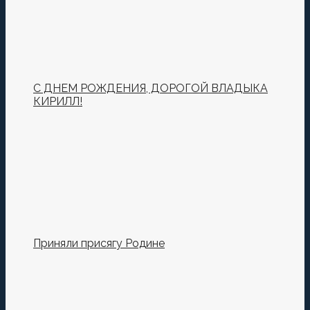
Комментировать
С ДНЕМ РОЖДЕНИЯ, ДОРОГОЙ ВЛАДЫКА
КИРИЛЛ!
Сохранить моё имя, email и адрес сайта в этом
браузере для последующих моих комментариев.
Приняли присягу Родине