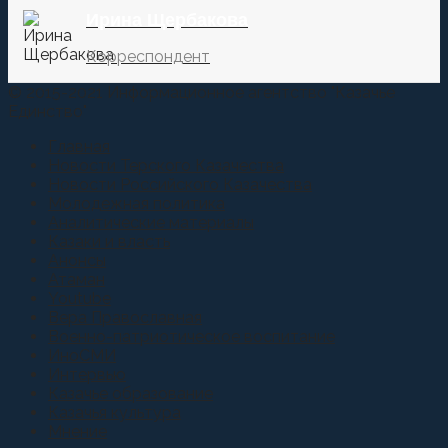
Ирина Щербакова
Корреспондент
© 2015-2021 Информационное агентство "Казачье
Единство"
Главная
Новости Терского Казачества
Новости Российского Казачества
Молодежная политика
Аналитические материалы
Казаки и власть
Анонсы
Атаман
Youtube
Вера Православная
Военно-патриотическое воспитание
ИноСМИ
Интервью
Казачье образование
Казачья культура
Мнение