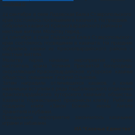
Шилова
0
24 сентября в селе Ладовская Балка Ставропольского
края состоялось посвящение в казачата. На праздник
собрались казаки из Красногвардейского района и
местные жители. Молитву перед...
24 сентября в селе Ладовская Балка Ставропольского
края состоялось посвящение в казачата. На праздник
собрались казаки из Красногвардейского района и
местные жители.
Молитву перед началом мероприятия произнес
настоятель храма Успения Пресвятой Богородицы,
окормляющий Красногвардейское хуторское казачье
общество, священник Георгий Ольховик.
Затем наградили отличившихся казаков, а юные
мальчишки вступили в ряды Ладбалковского отделения
Красногвардейского хуторского казачьего общества.
Казачата торжественно произнесли клятву. Ребятам
подарили книги «Закон Божий», иконы Ангела
Хранителя и кубанки.
Праздничное мероприятие закончилось казачьими
играми и забавами.
ИА “Казачье Единство”