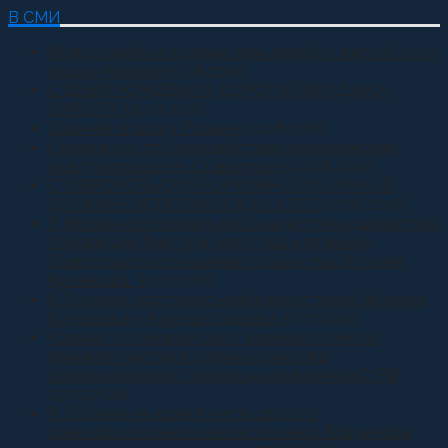
В СМИ
Всероссийские казачьи игры пройдут весной 2027
года в Москве
05.08.2026
С ДНЕМ РОЖДЕНИЯ, ДОРОГОЙ ВЛАДЫКА
КИРИЛЛ!
05.08.2026
Приняли присягу Родине
04.08.2026
Семинар по противодействию неоязыческим
культам прошел в Ставрополе
04.08.2026
СТАВРОПОЛЬСКОЙ ОКРУЖНОЙ КАЗАЧЬЕЙ
ДРУЖИНЕ ИСПОЛНИЛОСЬ 13 ЛЕТ
02.08.2026
В Москве состоялась рабочая встреча директора
Росгвардии Виктора Золотова и атамана
Всероссийского казачьего общества Виталия
Кузнецова.
31.07.2026
В Грозном состоялась рабочая встреча Виталия
Кузнецова и Ахмеда Дудаева
27.07.2026
Казачата Архиерейского казачьего конвоя
приняли участие в сдаче норматива
Ворошиловский Стрелок на полигоне МО РФ
27.07.2026
В Грозном на храм в честь святого
равноапостольного великого князя Владимира