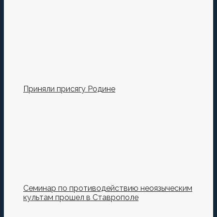
Сохранить моё имя, email и адрес сайта в этом
браузере для последующих моих комментариев.
Приняли присягу Родине
Семинар по противодействию неоязыческим
культам прошел в Ставрополе