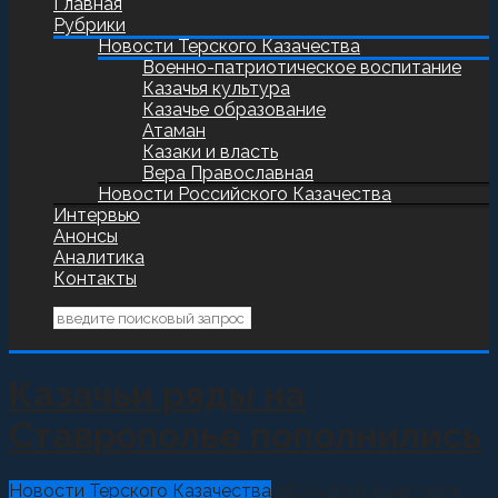
Главная
Рубрики
Новости Терского Казачества
Военно-патриотическое воспитание
Казачья культура
Казачье образование
Атаман
Казаки и власть
Вера Православная
Новости Российского Казачества
Интервью
Анонсы
Аналитика
Контакты
Казачьи ряды на
Ставрополье пополнились
Новости Терского Казачества
28.09.2016
Анастасия