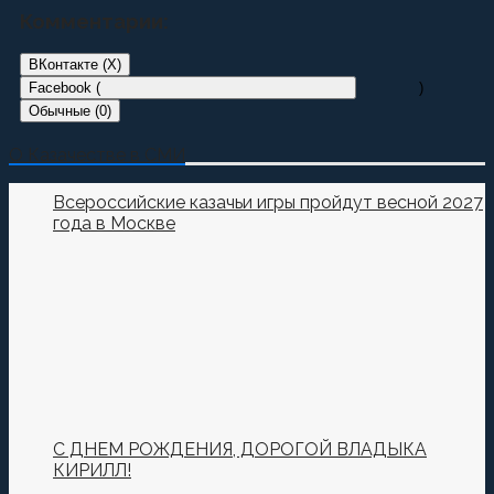
Комментарии:
ВКонтакте (
X
)
Facebook (
)
Обычные (0)
Добавить комментарий
О Казачестве в СМИ
Пока нет комментариев.
Всероссийские казачьи игры пройдут весной 2027
года в Москве
Оставьте первый комментарий.
Ваш адрес email не будет опубликован.
Обязательные
поля помечены
*
Комментировать
С ДНЕМ РОЖДЕНИЯ, ДОРОГОЙ ВЛАДЫКА
КИРИЛЛ!