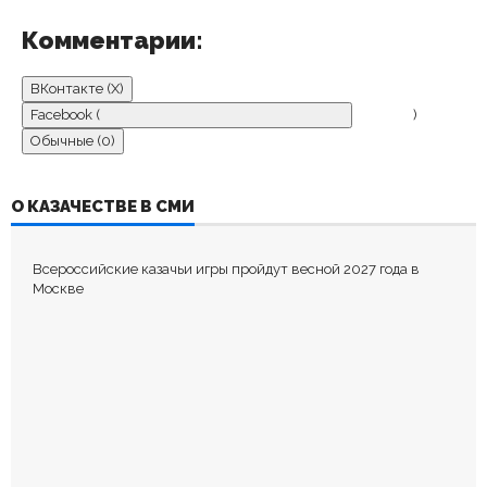
Комментарии:
ВКонтакте (
X
)
Facebook (
)
Обычные (0)
ДОБАВИТЬ КОММЕНТАРИЙ
О КАЗАЧЕСТВЕ В СМИ
Пока нет комментариев.
Всероссийские казачьи игры пройдут весной 2027 года в
Оставьте первый комментарий.
Москве
Ваш адрес email не будет опубликован.
Обязательные поля
помечены
*