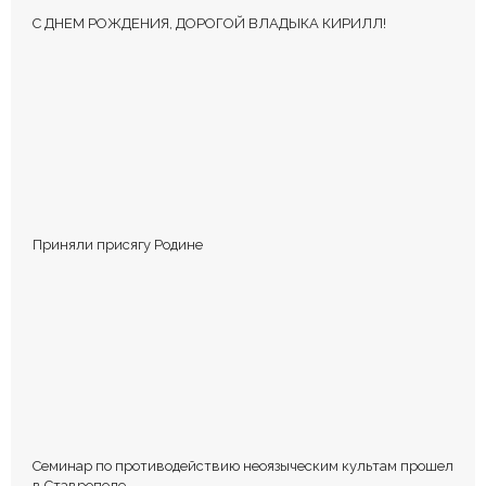
С ДНЕМ РОЖДЕНИЯ, ДОРОГОЙ ВЛАДЫКА КИРИЛЛ!
КОММЕНТИРОВАТЬ
Приняли присягу Родине
Сохранить моё имя, email и адрес сайта в этом браузере для
последующих моих комментариев.
Семинар по противодействию неоязыческим культам прошел
в Ставрополе