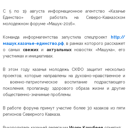
С 5 по 19 августа информационное агентство «Казачье
Единство» будет работать на Северо-Кавказском
молодежном форуме «Машук-2016».
Команда информагентства запустила спецпроект
http://
машук.казачье-един
ство.рф
, в рамках которого расскажет
о самых
свежих
и
актуальных
новостях «Машука», его
участниках и инициативах.
В этом году казачья молодежь СКФО защитит несколько
проектов, которые направлены на духовно-нравственное и
военно-патриотическое воспитание подрастающего
поколения, пропаганду здорового образа жизни и другие
общественно-значимые проблемы.
В работе форума примут участие более 30 казаков из пяти
регионов Северного Кавказа.
Руководитель казачьей делегации
Игорь Кочубеев
отметил: