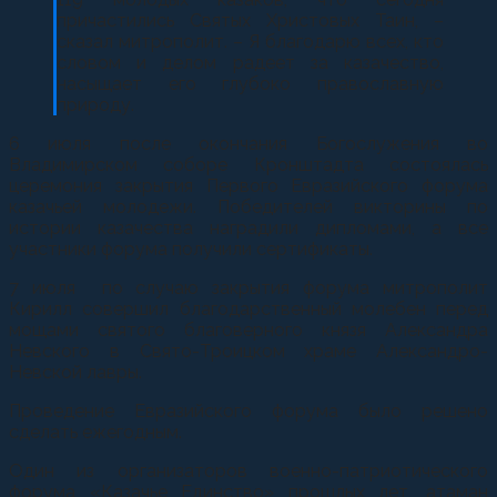
причастились Святых Христовых Таин, –
сказал митрополит. – Я благодарю всех, кто
словом и делом радеет за казачество,
насыщает его глубоко православную
природу.
6 июля после окончания Богослужения во
Владимирском соборе Кронштадта состоялась
церемония закрытия Первого Евразийского форума
казачьей молодежи. Победителей викторины по
истории казачества наградили дипломами, а все
участники форума получили сертификаты.
7 июля по случаю закрытия форума митрополит
Кирилл совершил благодарственный молебен перед
мощами святого благоверного князя Александра
Невского в Свято-Троицком храме Александро-
Невской лавры.
Проведение Евразийского форума было решено
сделать ежегодным.
Один из организаторов военно-патриотического
форума «Казачье Единство» прошлых лет, атаман