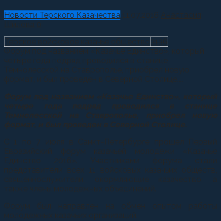
Новости Терского Казачества
11.07.2016
Анастасия
Шилова
0
Терское войсковое казачье общество
3136
Форум под названием «Казачье Единство», который
четыре года подряд проводился в станице
Темнолесской на Ставрополье, приобрел новую
формат, и был проведен в Северной Столице....
Форум под названием «Казачье Единство», который
четыре года подряд проводился в станице
Темнолесской на Ставрополье, приобрел новую
формат, и был проведен в Северной Столице.
С 1 по 7 июля в Санкт-Петербурге прошел Первый
Евразийский форум казачьей молодежи «Казачье
Единство 2016». Участниками форума стали
представители всех 11 войсковых казачьих обществ,
священнослужители, окормляющие казачество, а
также члены молодежных объединений.
Форум был направлен на обмен опытом работы
молодежных казачьих организаций.