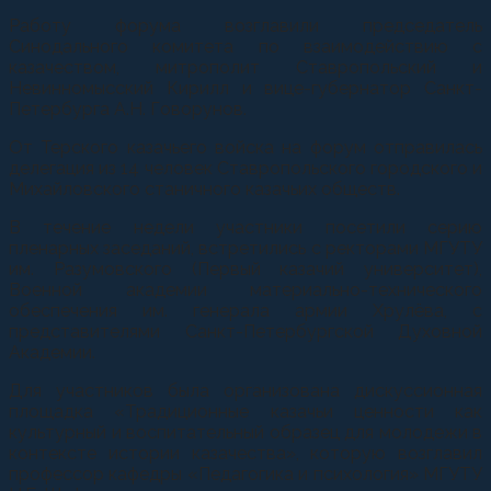
Работу форума возглавили председатель
Синодального комитета по взаимодействию с
казачеством, митрополит Ставропольский и
Невинномысский Кирилл и вице-губернатор Санкт-
Петербурга А.Н. Говорунов.
От Терского казачьего войска на форум отправилась
делегация из 14 человек Ставропольского городского и
Михайловского станичного казачьих обществ.
В течение недели участники посетили серию
пленарных заседаний, встретились с ректорами МГУТУ
им. Разумовского (Первый казачий университет),
Военной академии материально-технического
обеспечения им. генерала армии Хрулёва, с
представителями Санкт-Петербургской Духовной
Академии.
Для участников была организована дискуссионная
площадка «Традиционные казачьи ценности как
культурный и воспитательный образец для молодежи в
контексте истории казачества», которую возглавил
профессор кафедры «Педагогика и психология» МГУТУ