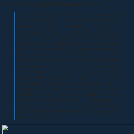
Михайловска
Андрей Воронцов
отметил:
– В своё время форум «Казачье Единство»
стал площадкой для взаимодействия
казаков разных казачьих войск и
организаций. Наше начинание, возникнув
«снизу», получило поддержку большинства
казаков. Я благодарен депутату Думы края
Николаю Новопашину за организацию на
базе Спасо-Преображенского центра
помощи наркозависимым четырех форумов,
благодарен всем остальным организаторам
– целый ряд общественных организаций
Ставрополья вложили свою душу в
организацию форума. Благодарны мы и
ректору МГУТУ им. Разумовского Валентине
Ивановой за то, что её усилиями форум
приобрел новый формат проведения и
новую площадку. Сам факт присутствия на
форуме представителей всех казачьих войск
говорит о многом.