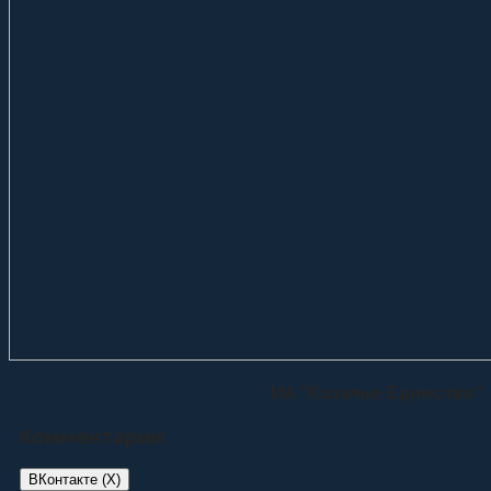
ИА “Казачье Единство”
Комментарии:
ВКонтакте (
X
)