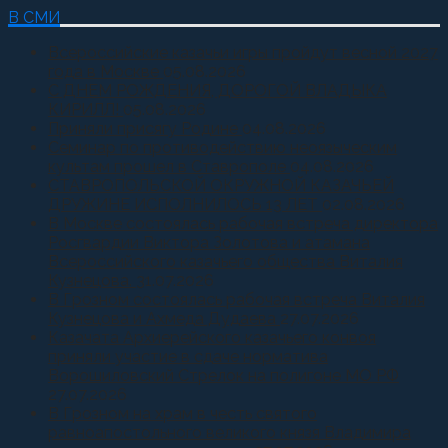
В СМИ
Всероссийские казачьи игры пройдут весной 2027
года в Москве
05.08.2026
С ДНЕМ РОЖДЕНИЯ, ДОРОГОЙ ВЛАДЫКА
КИРИЛЛ!
05.08.2026
Приняли присягу Родине
04.08.2026
Семинар по противодействию неоязыческим
культам прошел в Ставрополе
04.08.2026
СТАВРОПОЛЬСКОЙ ОКРУЖНОЙ КАЗАЧЬЕЙ
ДРУЖИНЕ ИСПОЛНИЛОСЬ 13 ЛЕТ
02.08.2026
В Москве состоялась рабочая встреча директора
Росгвардии Виктора Золотова и атамана
Всероссийского казачьего общества Виталия
Кузнецова.
31.07.2026
В Грозном состоялась рабочая встреча Виталия
Кузнецова и Ахмеда Дудаева
27.07.2026
Казачата Архиерейского казачьего конвоя
приняли участие в сдаче норматива
Ворошиловский Стрелок на полигоне МО РФ
27.07.2026
В Грозном на храм в честь святого
равноапостольного великого князя Владимира