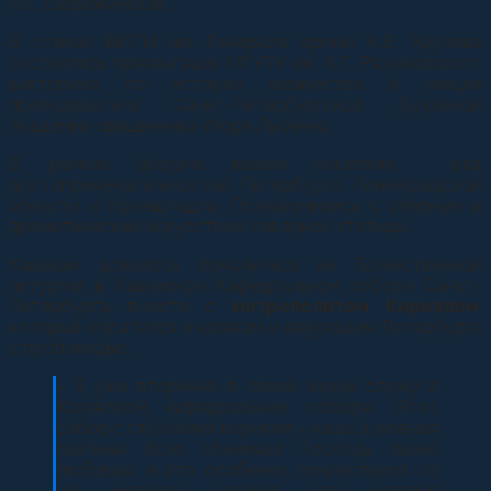
Н.Е. Шафажинская.
В стенах ВИТИ им. Генерала армии А.В. Хрулева
состоялись презентация МГУТУ им. К.Г. Разумовского,
викторина по истории казачества и лекция
преподавателя Санкт-Петербургской Духовной
Академии священника Игоря Лысенко.
В рамках форума казаки посетили ряд
достопримечательностей Петербурга, Ленинградской
области и Кронштадта. Познакомились с оперным и
драматическим искусством северной столицы.
Казакам довелось помолиться на Божественной
литургии в Казанском Кафедральном соборе Санкт-
Петербурга вместе с
митрополитом Кириллом
,
который обратился к казакам и верующим Петербурга
с проповедью.
– Я уже вторично в своей жизни служу в
Казанском кафедральном соборе. Этот
собор с глубокими корнями – наша духовная
святыня. Всех обнимает Господь своей
любовью, и это особенно почувствуют те
119 молодых казаков, что сегодня