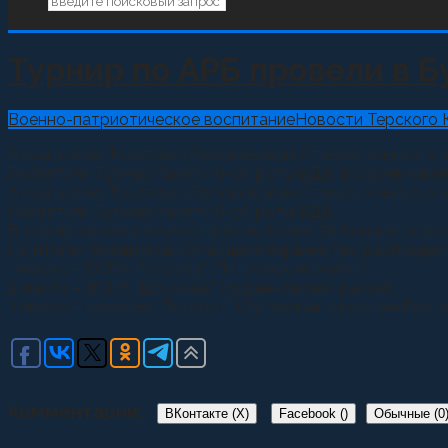
Турнир по АРБ провели в 
Военно-патриотическое воспитание
Новости Терского 
6 мая в селе Толстово-Васюковском Ставропольского 
Посвятили Турнир памяти 6-ой роты ВДВ. В соревновани
6 мая в селе Толстово-Васюковском Ставропольского 
Посвятили Турнир памяти 6-ой роты ВДВ.
В соревнованиях поучаствовали более 70 бойцов со всег
По итогам поединков командное первенство распреде
1 место – ВСПК “Есаулец” (Петровский район);
2 место – ВСПК “Дружина” (Буденновский район);
3 место – команда “Патриот” (Луганская народная Респу
Комментарии:
ВКонтакте (
X
)
Facebook (
)
Обычные (0