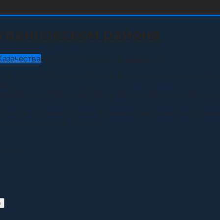
Буденновском районе
Казачества
10.05.2016
Анастасия Шилова
0
края прошел Открытый Турнир Буденновского района по 
ях...
края прошел Открытый Турнир Буденновского района по 
о края, а также гости из Луганской народной Республики
лилось следующим образом:
блика).
)