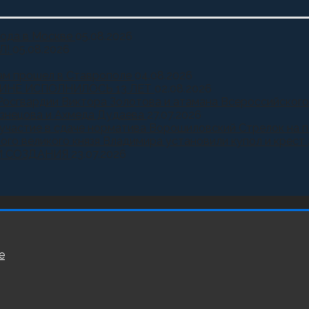
года в Москве
05.08.2026
Л!
05.08.2026
ам прошел в Ставрополе
04.08.2026
ИНЕ ИСПОЛНИЛОСЬ 13 ЛЕТ
02.08.2026
Росгвардии Виктора Золотова и атамана Всероссийского
узнецова и Ахмеда Дудаева
27.07.2026
и участие в сдаче норматива Ворошиловский Стрелок на
ного великого князя Владимира установили купол и крест
Й СОЗДАНИЯ
23.07.2026
е