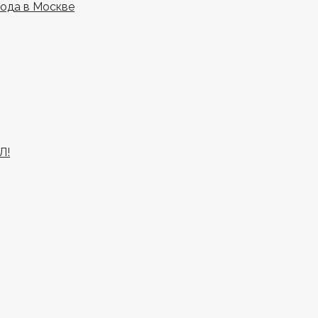
года в Москве
Л!