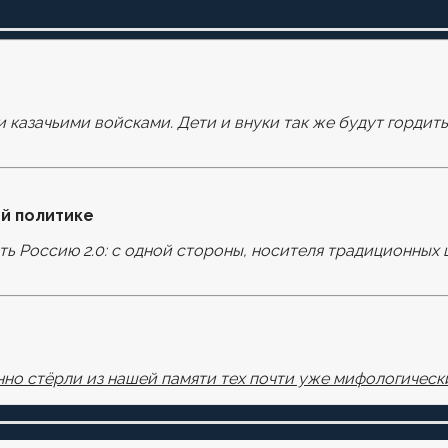
и казачьими войсками. Дети и внуки так же будут гордит
оля помечены
*
й политике
ать Россию 2.0: с одной стороны, носителя традиционных 
узере для последующих моих комментариев.
но стёрли из нашей памяти тех почти уже мифологически