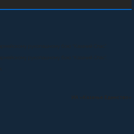
армейскому рукопашному бою “Казачий Спас”.
армейскому рукопашному бою “Казачий Спас”.
.
ИА «Казачье Единство»