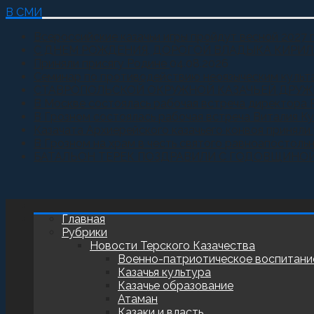
В СМИ
Всероссийские казачьи игры пройдут весной 2027 
С ДНЕМ РОЖДЕНИЯ, ДОРОГОЙ ВЛАДЫКА КИРИЛ
Приняли присягу Родине
04.08.2026
Семинар по противодействию неоязыческим культ
СТАВРОПОЛЬСКОЙ ОКРУЖНОЙ КАЗАЧЬЕЙ ДРУЖ
В Москве состоялась рабочая встреча директора 
В Грозном состоялась рабочая встреча Виталия К
Казачата Архиерейского казачьего конвоя принял
В Грозном на храм в честь святого равноапостоль
БАТАЛЬОН ТЕРЕК ПОЗДРАВИЛИ С ГОДОВЩИНО
Главная
Рубрики
Новости Терского Казачества
Военно-патриотическое воспитани
Казачья культура
Казачье образование
Атаман
Казаки и власть