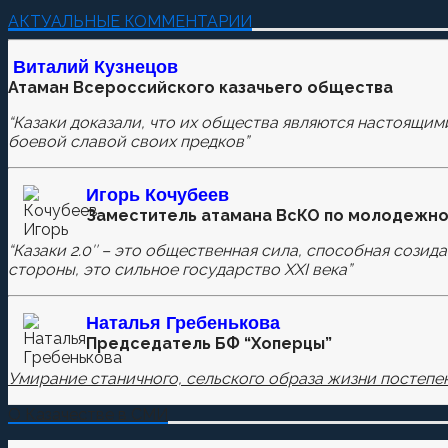
Добавить комментарий
АКТУАЛЬНЫЕ КОММЕНТАРИИ
Пока нет комментариев.
Виталий Кузнецов
Атаман Всероссийского казачьего общества
Оставьте первый комментарий.
“Казаки доказали, что их общества являются настоящим
Ваш адрес email не будет опубликован.
Обязательные п
боевой славой своих предков”
Игорь Кочубеев
Заместитель атамана ВсКО по молодежно
Комментировать
“Казаки 2.0″ – это общественная сила, способная созид
стороны, это сильное государство XXI века”
Сохранить моё имя, email и адрес сайта в этом бра
Наталья
Гребенькова
Председатель БФ “Хоперцы”
Умирание станичного, сельского образа жизни постепен
О Казачестве в СМИ