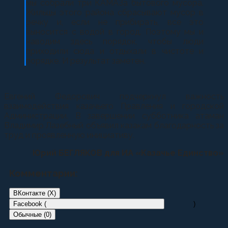
мы собрали три КАМАЗа бытового мусора.
Жильцы этого района сбрасывают мусор в
речку и, если не прибирать, все это
выносится с водой в город. Поэтому мы и
наводим здесь порядок, чтобы люди
приходили сюда и отдыхали в чистоте и
порядке. И результат заметен.
Евгений Федорович подчеркнул важность
взаимодействия казачьего Правления и городской
Администрации. В завершении субботника атаман
Владимир Лазебный объявил казакам благодарность за
труд и проявленную инициативу.
Юрий БЕГЛЯКОВ для ИА «Казачье Единство»
Комментарии:
ВКонтакте (
X
)
Facebook (
)
Обычные (0)