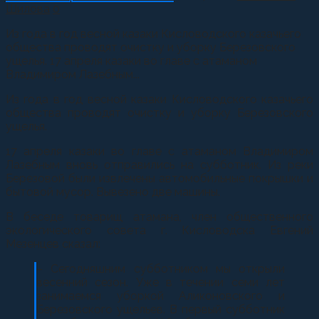
Шилова
0
Из года в год весной казаки Кисловодского казачьего
общества проводят очистку и уборку Березовского
ущелья. 17 апреля казаки во главе с атаманом
Владимиром Лазебным...
Из года в год весной казаки Кисловодского казачьего
общества проводят очистку и уборку Березовского
ущелья.
17 апреля казаки во главе с атаманом Владимиром
Лазебным вновь отправились на субботник. Из реки
Березовой были извлечены автомобильные покрышки и
бытовой мусор. Вывезено две машины.
В беседе товарищ атамана, член общественного
экологического совета г. Кисловодска Евгений
Мезенцев сказал:
– Сегодняшним субботником мы открыли
весенний сезон. Уже в течении семи лет
занимаемся уборкой Аликоновского и
Березовского ущельев. В первый субботник