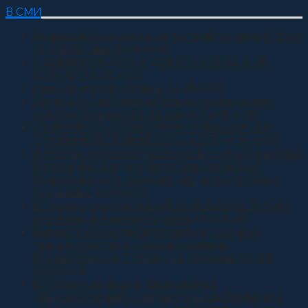
В СМИ
Всероссийские казачьи игры пройдут весной 2027
года в Москве
05.08.2026
С ДНЕМ РОЖДЕНИЯ, ДОРОГОЙ ВЛАДЫКА
КИРИЛЛ!
05.08.2026
Приняли присягу Родине
04.08.2026
Семинар по противодействию неоязыческим
культам прошел в Ставрополе
04.08.2026
СТАВРОПОЛЬСКОЙ ОКРУЖНОЙ КАЗАЧЬЕЙ
ДРУЖИНЕ ИСПОЛНИЛОСЬ 13 ЛЕТ
02.08.2026
В Москве состоялась рабочая встреча директора
Росгвардии Виктора Золотова и атамана
Всероссийского казачьего общества Виталия
Кузнецова.
31.07.2026
В Грозном состоялась рабочая встреча Виталия
Кузнецова и Ахмеда Дудаева
27.07.2026
Казачата Архиерейского казачьего конвоя
приняли участие в сдаче норматива
Ворошиловский Стрелок на полигоне МО РФ
27.07.2026
В Грозном на храм в честь святого
равноапостольного великого князя Владимира