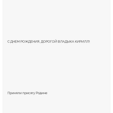
Ваш адрес email не будет опубликован.
Обязательные поля
помечены
*
С ДНЕМ РОЖДЕНИЯ, ДОРОГОЙ ВЛАДЫКА КИРИЛЛ!
КОММЕНТИРОВАТЬ
Приняли присягу Родине
Сохранить моё имя, email и адрес сайта в этом браузере для
последующих моих комментариев.