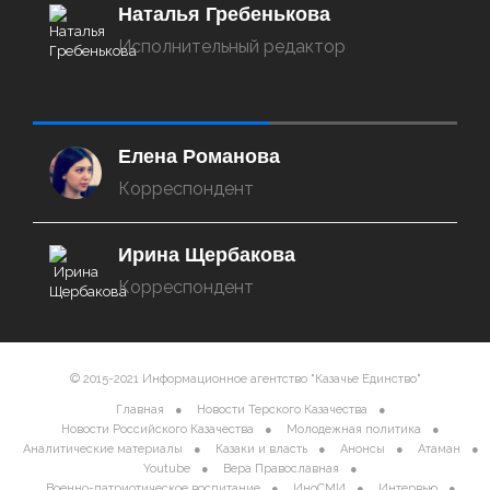
Наталья Гребенькова
Исполнительный редактор
‌‌‍‍ ‌‌‍‍ ‌‌‍‍ ‌‌‍‍ ‌‌‍‍ ‌‌‍‍
Елена Романова
Корреспондент
Ирина Щербакова
Корреспондент
© 2015-2021 Информационное агентство "Казачье Единство"
Главная
Новости Терского Казачества
Новости Российского Казачества
Молодежная политика
Аналитические материалы
Казаки и власть
Анонсы
Атаман
Youtube
Вера Православная
Военно-патриотическое воспитание
ИноСМИ
Интервью