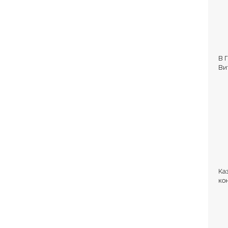
В 
Ви
Ка
ко
но
по