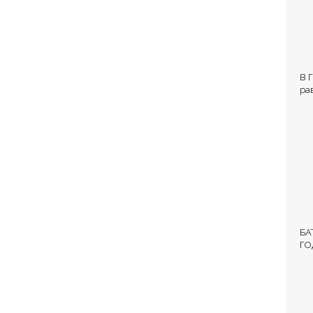
В 
ра
Вл
БА
ГО