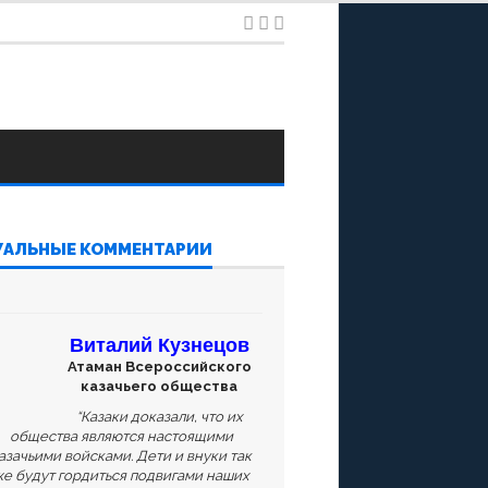
УАЛЬНЫЕ КОММЕНТАРИИ
Виталий Кузнецов
Атаман Всероссийского
казачьего общества
“Казаки доказали, что их
общества являются настоящими
азачьими войсками. Дети и внуки так
е будут гордиться подвигами наших