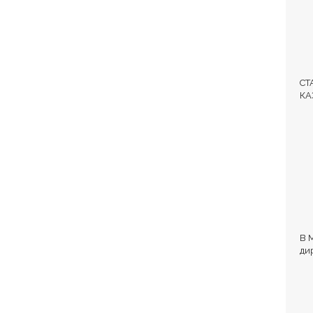
СТ
КА
ЛЕ
В 
ди
и 
об