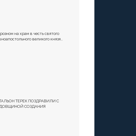
Грозном на храм в честь святого
вноапостольного великого князя
адимира установили купол и крест
ТАЛЬОН ТЕРЕК ПОЗДРАВИЛИ С
ДОВЩИНОЙ СОЗДАНИЯ