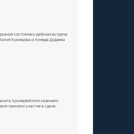
Грозном состоялась рабочая встреча
талия Кузнецова и Ахмеда Дудаева
зачата Архиерейского казачьего
нвоя приняли участие в сдаче
рматива Ворошиловский Стрелок на
лигоне МО РФ