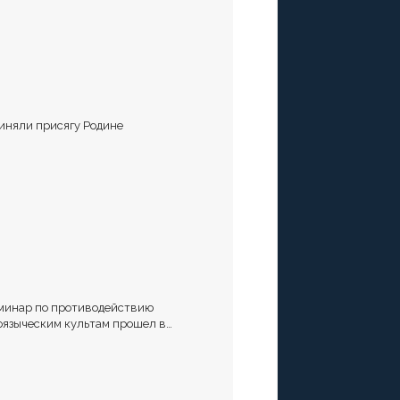
иняли присягу Родине
минар по противодействию
оязыческим культам прошел в
аврополе