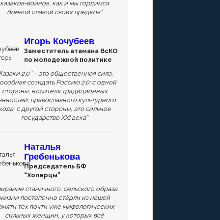
казаков-воинов, как и мы гордимся
боевой славой своих предков”
Игорь Кочубеев
Заместитель атамана ВсКО
по молодежной политике
Казаки 2.0″ – это общественная сила,
особная созидать Россию 2.0: с одной
стороны, носителя традиционных
енностей, православного культурного
кода; с другой стороны, это сильное
государство XXI века”
Наталья
Гребенькова
Председатель БФ
“Хоперцы”
ирание станичного, сельского образа
жизни постепенно стёрли из нашей
амяти тех почти уже мифологических
сильных женщин, у которых всё