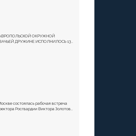
АВРОПОЛЬСКОЙ ОКРУЖНОЙ
ЗАЧЬЕЙ ДРУЖИНЕ ИСПОЛНИЛОСЬ 13
Т
Москве состоялась рабочая встреча
ректора Росгвардии Виктора Золотова
атамана Всероссийского казачьего
щества Виталия Кузнецова.