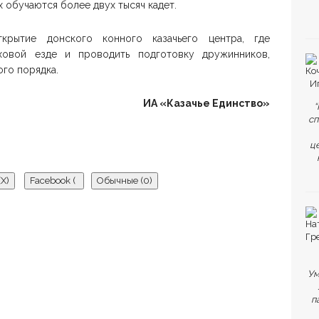
х обучаются более двух тысяч кадет.
крытие донского конного казачьего центра, где
рховой езде и проводить подготовку дружинников,
го порядка.
ИА «Казачье Единство»
“
сп
ц
(
X
)
Facebook (
Обычные (0)
)
ка нет комментариев.
Ум
ьте первый комментарий.
п