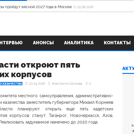
ры пройдут весной 2027 года в Москве
05.08.2026
НТЕРВЬЮ
АНОНСЫ
АНАЛИТИКА
КОНТАКТЫ
асти откроют пять
АКТ
их корпусов
20.04.2016
Анастасия Шилова
0
О КАЗАЧЕСТВА
омитета местного самоуправления, административно-
м казачества заместитель губернатора Михаил Корнеев
ласти планируют открыть еще пять кадетских
я корпусов станут: Таганрог, Новочеркасск, Азов,
еализовать задуманное намечено до 2020 года.
к
ж