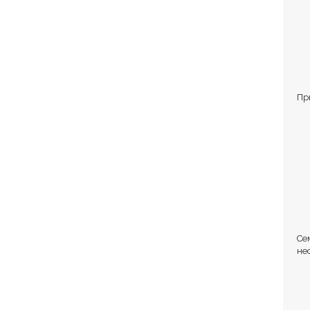
Пр
Се
не
Ст