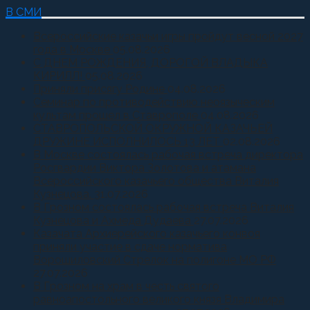
В СМИ
Всероссийские казачьи игры пройдут весной 2027
года в Москве
05.08.2026
С ДНЕМ РОЖДЕНИЯ, ДОРОГОЙ ВЛАДЫКА
КИРИЛЛ!
05.08.2026
Приняли присягу Родине
04.08.2026
Семинар по противодействию неоязыческим
культам прошел в Ставрополе
04.08.2026
СТАВРОПОЛЬСКОЙ ОКРУЖНОЙ КАЗАЧЬЕЙ
ДРУЖИНЕ ИСПОЛНИЛОСЬ 13 ЛЕТ
02.08.2026
В Москве состоялась рабочая встреча директора
Росгвардии Виктора Золотова и атамана
Всероссийского казачьего общества Виталия
Кузнецова.
31.07.2026
В Грозном состоялась рабочая встреча Виталия
Кузнецова и Ахмеда Дудаева
27.07.2026
Казачата Архиерейского казачьего конвоя
приняли участие в сдаче норматива
Ворошиловский Стрелок на полигоне МО РФ
27.07.2026
В Грозном на храм в честь святого
равноапостольного великого князя Владимира