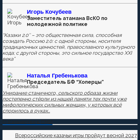
Игорь Кочубеев
Комментировать
Заместитель атамана ВсКО по
молодежной политике
“Казаки 2.0″ – это общественная сила, способная
созидать Россию 2.0: с одной стороны, носителя
Сохранить моё имя, email и адрес сайта в этом
традиционных ценностей, православного культурного
браузере для последующих моих комментариев.
кода; с другой стороны, это сильное государство XXI
века”
Наталья
Гребенькова
Председатель БФ “Хоперцы”
Умирание станичного, сельского образа жизни
постепенно стёрли из нашей памяти тех почти уже
мифологических сильных женщин, у которых всё
спорилось в руках…
О Казачестве в СМИ
Всероссийские казачьи игры пройдут весной 2027