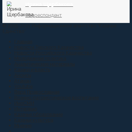
Ирина Щербакова
Корреспондент
© 2015-2021 Информационное агентство "Казачье
Единство"
Главная
Новости Терского Казачества
Новости Российского Казачества
Молодежная политика
Аналитические материалы
Казаки и власть
Анонсы
Атаман
Youtube
Вера Православная
Военно-патриотическое воспитание
ИноСМИ
Интервью
Казачье образование
Казачья культура
Мнение