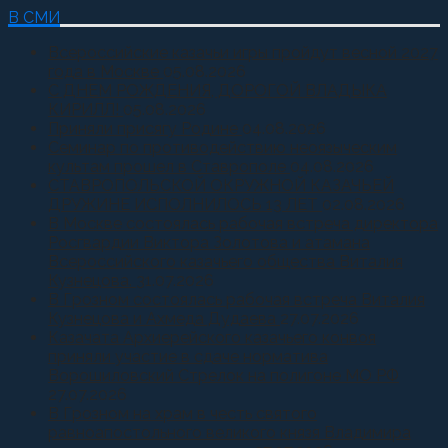
В СМИ
Всероссийские казачьи игры пройдут весной 2027
года в Москве
05.08.2026
С ДНЕМ РОЖДЕНИЯ, ДОРОГОЙ ВЛАДЫКА
КИРИЛЛ!
05.08.2026
Приняли присягу Родине
04.08.2026
Семинар по противодействию неоязыческим
культам прошел в Ставрополе
04.08.2026
СТАВРОПОЛЬСКОЙ ОКРУЖНОЙ КАЗАЧЬЕЙ
ДРУЖИНЕ ИСПОЛНИЛОСЬ 13 ЛЕТ
02.08.2026
В Москве состоялась рабочая встреча директора
Росгвардии Виктора Золотова и атамана
Всероссийского казачьего общества Виталия
Кузнецова.
31.07.2026
В Грозном состоялась рабочая встреча Виталия
Кузнецова и Ахмеда Дудаева
27.07.2026
Казачата Архиерейского казачьего конвоя
приняли участие в сдаче норматива
Ворошиловский Стрелок на полигоне МО РФ
27.07.2026
В Грозном на храм в честь святого
равноапостольного великого князя Владимира