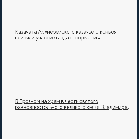
Казачата Архиерейского казачьего конвоя
приняли участие в сдаче норматива
Ворошиловский Стрелок на полигоне МО РФ
В Грозном на храм в честь святого
равноапостольного великого князя Владимира
установили купол и крест