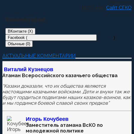
общества
Источник:
Сайт СГКО
Комментарии:
ВКонтакте (
X
)
Facebook (
)
Обычные (0)
Добавить комментарий
АКТУАЛЬНЫЕ КОММЕНТАРИИ
Пока нет комментариев.
Виталий Кузнецов
Атаман Всероссийского казачьего общества
Оставьте первый комментарий.
“Казаки доказали, что их общества являются
Ваш адрес email не будет опубликован.
Обязательные
настоящими казачьими войсками. Дети и внуки так же
поля помечены
*
будут гордиться подвигами наших казаков-воинов, как
и мы гордимся боевой славой своих предков”
Игорь Кочубеев
Комментировать
Заместитель атамана ВсКО по
молодежной политике