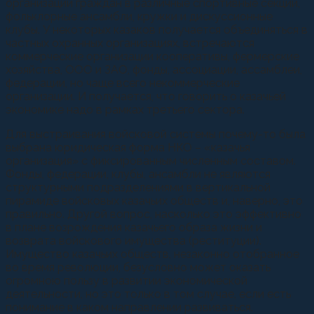
организации граждан в различные спортивные секции,
фольклорные ансамбли, кружки и дискуссионные
клубы. У некоторых казаков получается объединяться в
частных охранных организациях, встречаются
коммерческие организации кооперативы, фермерские
хозяйства, ООО и ЗАО, фонды, ассоциации, ассамблеи,
федерации, но чаще всего некоммерческие
организации. И получается, что говорить о казачьей
экономике надо в рамках третьего сектора.
Для выстраивания войсковой системы почему-то была
выбрана юридическая форма НКО – «казачья
организация» с фиксированным численным составом.
Фонды, федерации, клубы, ансамбли не являются
структурными подразделениями в вертикальной
пирамиде войсковых казачьих обществ и, наверно, это
правильно. Другой вопрос, насколько это эффективно
в плане возрождения казачьего образа жизни и
возврата войскового имущества (реституции).
Имущество казачьих обществ, незаконно отобранное
во время революции, безусловно может оказать
огромною пользу в развитии экономической
деятельности, но это только в том случае, если есть
понимание в каком направлении развиваться.