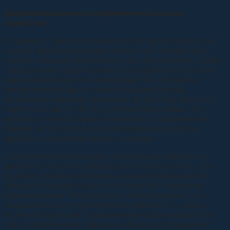
Дореволюционное и современное казачье
хозяйство
К примеру, Терское казачье войско зарабатывало на
сдаче в аренду войсковых земель. На 1 января 1916
года их площадь составляла 1 964 409 десятин. Среди
традиционных форм промысла и заработка были лов
рыбы, шелководство, виноградарство, продажа
минеральной воды, но самые большие доходы
приносили нефтяные промыслы. В 1915 году доход от
нефти составил 3 183 025 рублей. Безусловно, это
выгодно, но необходимо учитывать и современные
реалии, использовать все инновационные формы
заработка некоммерческого сектора.
Современная наука делит организации и фирмы на
виоленты, патиенты, эмприсанты и комутаннты – это
крупные, средние, мелкие и научные организации. В
принципе казачье общество может быть любым из
перечисленных. Что касается сегмента рынка, того
направления, в котором можно работать, то здесь
можно выбрать как традиционные формы заработка,
так и современные, лишь бы не было расхождения с