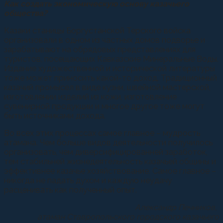
Как создать экономическую основу казачьего
общества?
Казаки станицы Боргустанской Терского войска
организовали в одном из частных домов подворье и
зарабатывают на обрядовых представлениях для
туристов, посещающих Кавказские Минеральные Воды.
Издание художественной и исторической литературы
тоже может приносить какой-то доход. Традиционный
казачий промысел в виде кузни, швейной мастерской,
изготовлении изделий из кожи, изготовление
сувенирной продукции и многое другое тоже могут
быть источниками дохода.
Во всех этих процессах самое главное – мудрость
атамана. Чем больше видов деятельности получилось
организовать, чем диверсифицированней заработок,
тем стабильней жизнедеятельность казачьей общины и
эффективнее казачье хозяйствование. Самое главное –
никогда не падать духом и каждую неудачу
расценивать как полученный опыт.
Александр Печников,
атаман Ставропольского городского казачьего