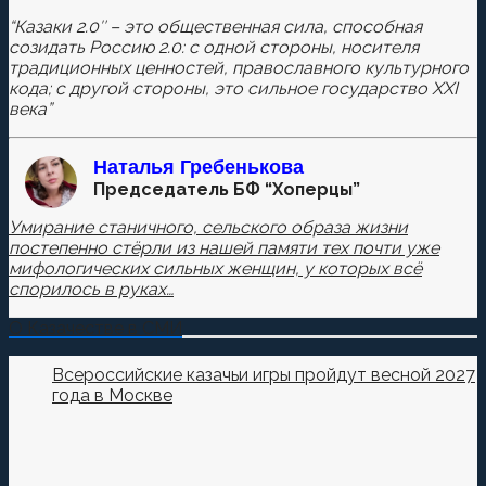
“Казаки 2.0″ – это общественная сила, способная
созидать Россию 2.0: с одной стороны, носителя
Сохранить моё имя, email и адрес сайта в этом
традиционных ценностей, православного культурного
браузере для последующих моих комментариев.
кода; с другой стороны, это сильное государство XXI
века”
Наталья
Гребенькова
Председатель БФ “Хоперцы”
Умирание станичного, сельского образа жизни
постепенно стёрли из нашей памяти тех почти уже
мифологических сильных женщин, у которых всё
спорилось в руках…
О Казачестве в СМИ
Всероссийские казачьи игры пройдут весной 2027
года в Москве