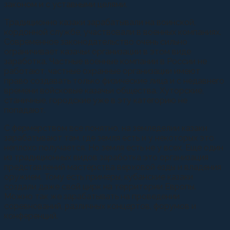
законом и с уставными целями.
Традиционно казаки зарабатывали на воинской,
кордонной службе, участвовали в военных компаниях.
Современное законодательство очень сильно
ограничивает казачьи организации в этом виде
заработка. Частные военные компании в России не
работают, частные охранные организации имеют
право создавать только физические лица и с недавнего
времени войсковые казачьи общества. Хуторские,
станичные, городские уже в эту категорию не
попадают.
С фермерством все понятно, на земледелии казаки
зарабатывают там, где земля есть и у некоторых это
неплохо получается. Но земля есть не у всех. Еще один
из традиционных видов заработка это организация
представлений мастерства верховой езды и владения
оружием. Тому есть примеры, кубанские казаки
создали даже свой цирк на территории Европы.
Можно так же зарабатывать на проведении
соревнований, различных концертов, форумов и
конференций.