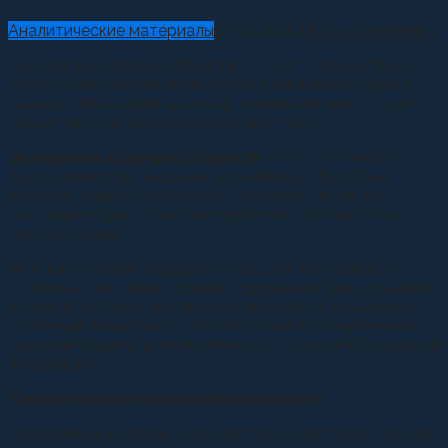
Аналитические материалы
27.02.2016
Игорь Кочубеев
0
Экономика казачьих обществ – что это такое? Какой
может быть казачья экономика? Подобные вопросы
задают себе казаки, атаманы, чиновники, некоторые
представители научного сообщества и...
Экономика казачьих обществ
– что это такое?
Какой может быть казачья экономика? Подобные
вопросы задают себе казаки, атаманы, чиновники,
некоторые представители научного сообщества и
многие другие.
Мне, как атаману городской общины, приходиться
сталкиваться с некоторыми подобными процессами, и
я решил постараться сформулировать определение
«казачьей экономики» и показать место современной
казачьей общины в экономической системе Российской
Федерации.
Какими бывают казачьи объединения?
Современные казачьи сообщества существуют в виде