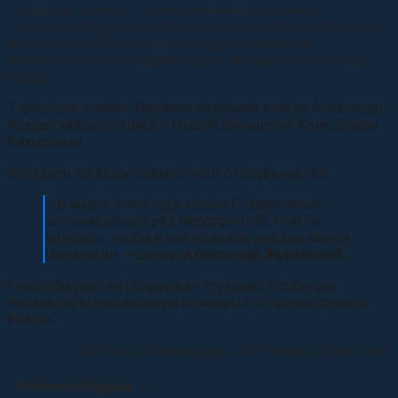
3 февраля атаман Терского казачьего войска
Александр Журавский встретился с главой Ингушетии
Юнус-Беком Евкуровым. Обсудили вопросы
совместного сотрудничества. – В марте этого года
казаки...
3 февраля атаман Терского казачьего войска Александр
Журавский встретился с главой Ингушетии Юнус-Беком
Евкуровым.
Обсудили вопросы совместного сотрудничества.
– В марте этого года казаки Ставрополья
запланировали ряд мероприятий. Нам бы
хотелось, чтобы в них приняли участие казаки
Ингушетии, – сказал
Александр Журавский.
Глава Ингушетии поддержал эту идею, пообещав
оказывать всевозможную помощь со стороны органов
власти.
Анастасия Шилова для ИА “Казачье Единство”
Комментарии: