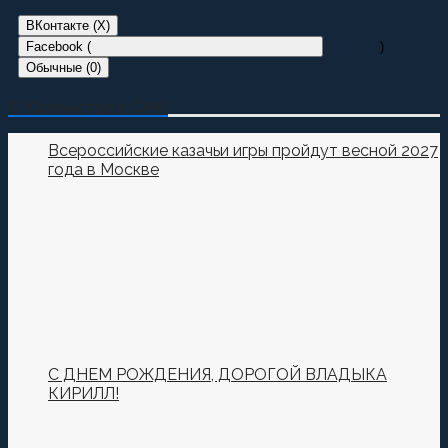
ВКонтакте (
X
)
Facebook (
)
Обычные (0)
Добавить комментарий
О Казачестве в СМИ
Пока нет комментариев.
Всероссийские казачьи игры пройдут весной 2027
года в Москве
Оставьте первый комментарий.
Ваш адрес email не будет опубликован.
Обязательные
поля помечены
*
Комментировать
С ДНЕМ РОЖДЕНИЯ, ДОРОГОЙ ВЛАДЫКА
КИРИЛЛ!
Сохранить моё имя, email и адрес сайта в этом
браузере для последующих моих комментариев.