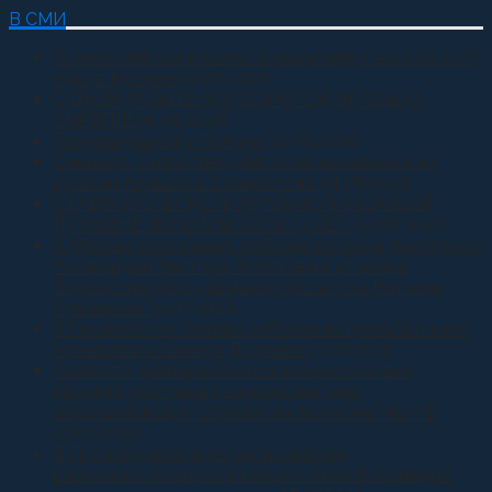
В СМИ
Всероссийские казачьи игры пройдут весной 2027
года в Москве
05.08.2026
С ДНЕМ РОЖДЕНИЯ, ДОРОГОЙ ВЛАДЫКА
КИРИЛЛ!
05.08.2026
Приняли присягу Родине
04.08.2026
Семинар по противодействию неоязыческим
культам прошел в Ставрополе
04.08.2026
СТАВРОПОЛЬСКОЙ ОКРУЖНОЙ КАЗАЧЬЕЙ
ДРУЖИНЕ ИСПОЛНИЛОСЬ 13 ЛЕТ
02.08.2026
В Москве состоялась рабочая встреча директора
Росгвардии Виктора Золотова и атамана
Всероссийского казачьего общества Виталия
Кузнецова.
31.07.2026
В Грозном состоялась рабочая встреча Виталия
Кузнецова и Ахмеда Дудаева
27.07.2026
Казачата Архиерейского казачьего конвоя
приняли участие в сдаче норматива
Ворошиловский Стрелок на полигоне МО РФ
27.07.2026
В Грозном на храм в честь святого
равноапостольного великого князя Владимира