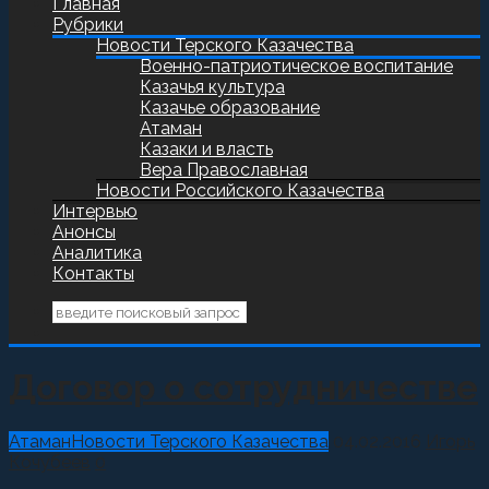
Главная
Рубрики
Новости Терского Казачества
Военно-патриотическое воспитание
Казачья культура
Казачье образование
Атаман
Казаки и власть
Вера Православная
Новости Российского Казачества
Интервью
Анонсы
Аналитика
Контакты
Договор о сотрудничестве
Атаман
Новости Терского Казачества
04.02.2016
Игорь
Кочубеев
0