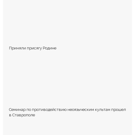
КОММЕНТИРОВАТЬ
Приняли присягу Родине
Сохранить моё имя, email и адрес сайта в этом браузере для
последующих моих комментариев.
Семинар по противодействию неоязыческим культам прошел
в Ставрополе