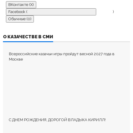
ВКонтакте (
X
)
Facebook (
)
Обычные (0)
ДОБАВИТЬ КОММЕНТАРИЙ
О КАЗАЧЕСТВЕ В СМИ
Пока нет комментариев.
Всероссийские казачьи игры пройдут весной 2027 года в
Оставьте первый комментарий.
Москве
Ваш адрес email не будет опубликован.
Обязательные поля
помечены
*
С ДНЕМ РОЖДЕНИЯ, ДОРОГОЙ ВЛАДЫКА КИРИЛЛ!