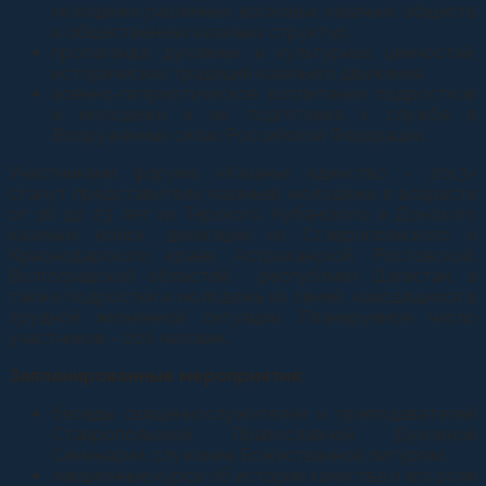
молодежи различных восковых казачьих обществ
и общественных казачьих структур,
пропаганда духовных и культурных ценностей,
исторических традиций казачьего движения,
военно-патриотическое воспитание подростков
и молодежи и их подготовка к службе в
Вооруженных силах Российской Федерации.
Участниками форума «Казачье единство – 2013»
станут представители казачьей молодёжи в возрасте
от 16 до 23 лет из Терского, Кубанского и Донского
казачьих войск, делегации из Ставропольского и
Краснодарского краев, Астраханской, Ростовской,
Волгоградской областей, республики Дагестан, а
также подростки и молодежь из семей, находящихся в
трудной жизненной ситуации. Планируемое число
участников – 200 человек.
Запланированные мероприятия:
беседы священнослужителей и преподавателей
Ставропольской Православной Духовной
Семинарии, служение Божественной литургии.
лекционные курсы об истории качества и его роли