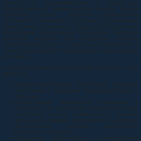
комитет по взаимодействию с казачеством,
Ставропольская и Невинномысская епархия,
Терское
войсковое казачье общество, Православное
молодежное движение «Соборяне»,
региональная
общественная организация «Здоровое Ставрополье»,
региональная общественная организация «Здоровое
поколение Кавказа», п
ри поддержке комитета
Ставропольского края по делам национальностей и
казачества и комитета Ставропольского края по делам
молодежи.
Основными целями форума «Казачье единство – 2013»
являются:
духовно-нравственное воспитание молодежи,
приобщение к традициям православной веры и
культуры,
формирование позитивного отношения к
казачеству как к реальной общественной силе,
способной оказать содействие в решении
актуальных социально-политических и социально-
экономических проблем современного
российского общества,
повышение эффективности взаимодействия