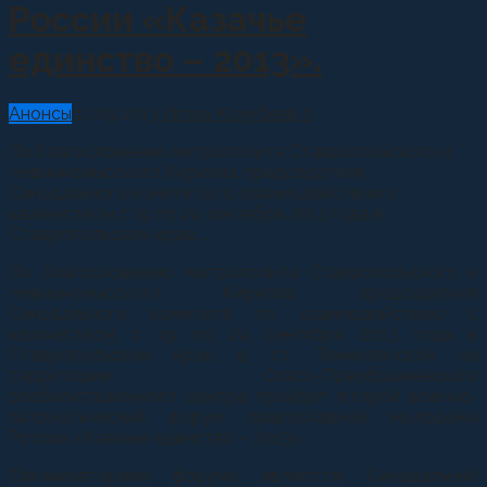
России «Казачье
единство – 2013».
Анонсы
17.09.2013
Игорь Кочубеев
0
По благословению митрополита Ставропольского и
Невинномысского Кирилла, председателя
Синодального комитета по взаимодействию с
казачеством с 19 по 24 сентября 2013 года в
Ставропольском крае,...
По благословению митрополита Ставропольского и
Невинномысского Кирилла, председателя
Синодального комитета по взаимодействию с
казачеством с 19 по 24 сентября 2013 года в
Ставропольском крае, в ст. Темнолесской на
территории Спасо-Преображенского
реабилитационного центра пройдет второй военно-
патриотический форум православной молодежи
России «Казачье единство – 2013».
Организаторами форума являются: Синодальный