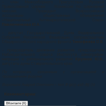
– член Межсоборного Присутствия Русской
Православной Церкви (Комиссия по Церковной
миссии), Президент Всероссийской
ассоциации общественных объединений
«Национальный Антинаркотический Союз»
Павлюченкова Ю.А.
,
– депутат Государственной Думы Федерального
Собрания Российской Федерации, сопредседатель
Общероссийского народного фронта
Тимофеева О.В
.,
– председатель движения развития, председатель
Наблюдательного совета Института демографии,
миграции и регионального развития
Крупнов Ю.В.,
депутаты думы Ставропольского края.
По вопросам, связанным с организацией и
проведением форума:
Воронцов Андрей Олегович – тел: 8-903-416-85-72
Комментарии:
ВКонтакте (
X
)