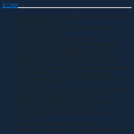
В СМИ
Всероссийские казачьи игры пройдут весной 2027
года в Москве
05.08.2026
С ДНЕМ РОЖДЕНИЯ, ДОРОГОЙ ВЛАДЫКА
КИРИЛЛ!
05.08.2026
Приняли присягу Родине
04.08.2026
Семинар по противодействию неоязыческим
культам прошел в Ставрополе
04.08.2026
СТАВРОПОЛЬСКОЙ ОКРУЖНОЙ КАЗАЧЬЕЙ
ДРУЖИНЕ ИСПОЛНИЛОСЬ 13 ЛЕТ
02.08.2026
В Москве состоялась рабочая встреча директора
Росгвардии Виктора Золотова и атамана
Всероссийского казачьего общества Виталия
Кузнецова.
31.07.2026
В Грозном состоялась рабочая встреча Виталия
Кузнецова и Ахмеда Дудаева
27.07.2026
Казачата Архиерейского казачьего конвоя
приняли участие в сдаче норматива
Ворошиловский Стрелок на полигоне МО РФ
27.07.2026
В Грозном на храм в честь святого
равноапостольного великого князя Владимира