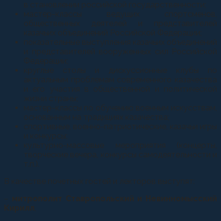
в становлении российской государственности;
мастер-классы ведущих спортсменов,
общественных деятелей и представителей
казачьих объединений Российской Федерации;
показательные выступления казачьих объединений
и представителей вооруженных сил Российской
Федерации;
круглые столы и дискуссионные клубы по
актуальным проблемам современного казачества
и его участия в общественной и политической
жизни страны;
мастер-классы по обучению военным искусствам,
основанным на традициях казачества;
спортивные, военно-патриотические, казачьи игры
и конкурсы;
культурно-массовые мероприятия (концерты,
творческие вечера, конкурсы самодеятельности и
т.п.).
В качестве почетных гостей и лекторов выступят:
–
митрополит Ставропольский и Невинномысский
Кирилл
,