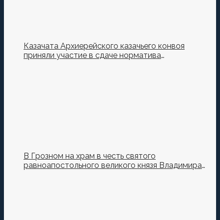
Казачата Архиерейского казачьего конвоя
приняли участие в сдаче норматива
Ворошиловский Стрелок на полигоне МО РФ
В Грозном на храм в честь святого
равноапостольного великого князя Владимира
установили купол и крест