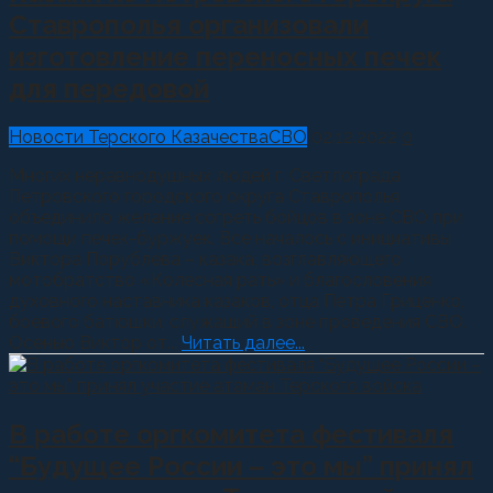
Ставрополья организовали
изготовление переносных печек
для передовой
Новости Терского Казачества
СВО
02.12.2022
0
Многих неравнодушных людей г. Светлограда
Петровского городского округа Ставрополья
объединило желание согреть бойцов в зоне СВО при
помощи печек-буржуек. Все началось с инициативы
Виктора Порублева – казака, возглавляющего
мотобратство «Колесная рать» и благословения
духовного наставника казаков, отца Петра Гриценко,
боевого батюшки, служащий в зоне проведения СВО.
Осенью Виктор от...
Читать далее...
В работе оргкомитета фестиваля
“Будущее России – это мы” принял