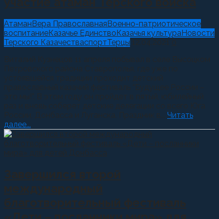
участие атаман Терского войска
Атаман
Вера Православная
Военно-патриотическое
воспитание
Казачье Единство
Казачья культура
Новости
Терского Казачества
спорт
Терцы
12.04.2021
0
Виталий Кузнецов 11 апреля побывал в селе Высоцком
Петровского района Ставрополья, где уже по
устоявшейся традиции проходит детский
православный казачий фестиваль “Будущее России –
это мы!”. В этом году он пройдет в пятый, юбилейный
раз и вновь соберет детские делегации со всего Юга
России, Донбасса и Луганска. Праздник в...
Читать
далее...
Завершился второй
международный
благотворительный фестиваль
«Дети – посланники мира» для