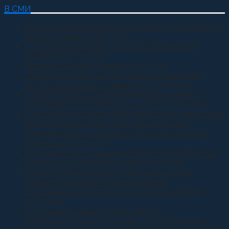
В СМИ
Всероссийские казачьи игры пройдут весной 2027
года в Москве
05.08.2026
С ДНЕМ РОЖДЕНИЯ, ДОРОГОЙ ВЛАДЫКА
КИРИЛЛ!
05.08.2026
Приняли присягу Родине
04.08.2026
Семинар по противодействию неоязыческим
культам прошел в Ставрополе
04.08.2026
СТАВРОПОЛЬСКОЙ ОКРУЖНОЙ КАЗАЧЬЕЙ
ДРУЖИНЕ ИСПОЛНИЛОСЬ 13 ЛЕТ
02.08.2026
В Москве состоялась рабочая встреча директора
Росгвардии Виктора Золотова и атамана
Всероссийского казачьего общества Виталия
Кузнецова.
31.07.2026
В Грозном состоялась рабочая встреча Виталия
Кузнецова и Ахмеда Дудаева
27.07.2026
Казачата Архиерейского казачьего конвоя
приняли участие в сдаче норматива
Ворошиловский Стрелок на полигоне МО РФ
27.07.2026
В Грозном на храм в честь святого
равноапостольного великого князя Владимира