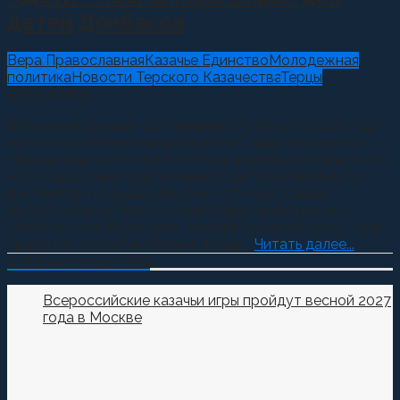
детей Донбасса
Вера Православная
Казачье Единство
Молодежная
политика
Новости Терского Казачества
Терцы
05.03.2021
0
Фестиваль прошел с 27 февраля по 5 марта 2021 года
по благословению митрополита Ставропольского и
Невинномысского Кирилла, под эгидой уже известного
на Ставрополье православного детского казачьего
фестиваля «Будущее России – это мы». Среди
организаторов– настоятель храма Архистратига
Михаила села Высоцкого, казачий духовник отец Петр
Гриценко, ансамбль песни и танца...
Читать далее...
О Казачестве в СМИ
Всероссийские казачьи игры пройдут весной 2027
года в Москве