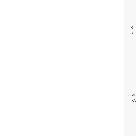
В 
ра
Вл
БА
ГО