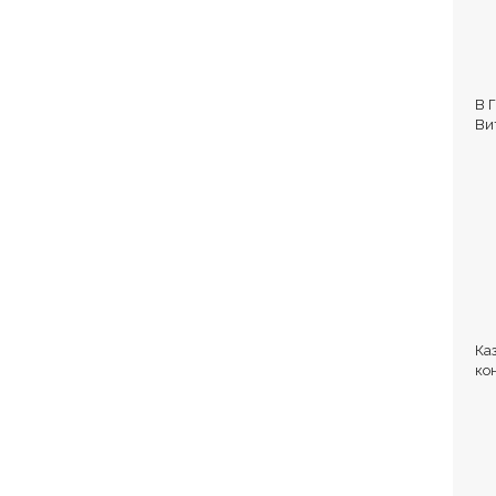
В 
Ви
Ка
ко
но
по