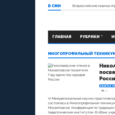
В СМИ
Всероссийские казачьи иг
ГЛАВНАЯ
РУБРИКИ
И
МНОГОПРОФИЛЬНЫЙ ТЕХНИКУМ И
Никол
посвя
Росс
КАЗАЧЬЕ О
0
VI Межрегиональная научно-практическ
состоялась в Многопрофильном техникуме 
Михайловске. Конференция по традиции 
педагогическим институтом. В обоих уч