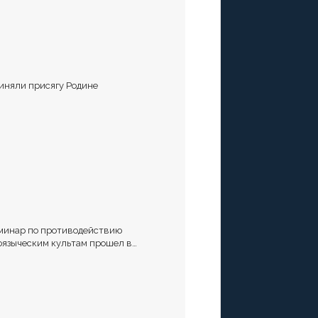
иняли присягу Родине
минар по противодействию
оязыческим культам прошел в
аврополе