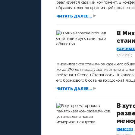
реализуется казачий компонент. В конф
образовательных организаций среднего и.
ЧИТАТЬ ДАЛЕЕ...
В Мих
стан
АТАМАН СТ
17.02.2025
Михайловское станичное казачьего общест
когда 176 лет назад ушел из жизни атаман
лейтенант Степан Степанович Николаев. 
его бронзового бюста на городской Площа
ЧИТАТЬ ДАЛЕЕ...
В хут
разве
мемо
ИСТОРИЯ