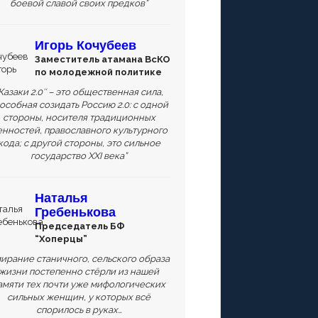
боевой славой своих предков”
Игорь Кочубеев
Заместитель атамана ВсКО
по молодежной политике
Казаки 2.0″ – это общественная сила,
особная созидать Россию 2.0: с одной
стороны, носителя традиционных
енностей, православного культурного
кода; с другой стороны, это сильное
государство XXI века”
Наталья
Гребенькова
Председатель БФ
“Хоперцы”
ирание станичного, сельского образа
жизни постепенно стёрли из нашей
амяти тех почти уже мифологических
сильных женщин, у которых всё
спорилось в руках…