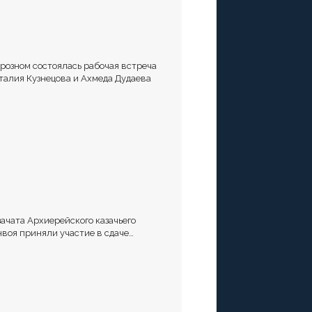
Грозном состоялась рабочая встреча
талия Кузнецова и Ахмеда Дудаева
зачата Архиерейского казачьего
нвоя приняли участие в сдаче
рматива Ворошиловский Стрелок на
лигоне МО РФ