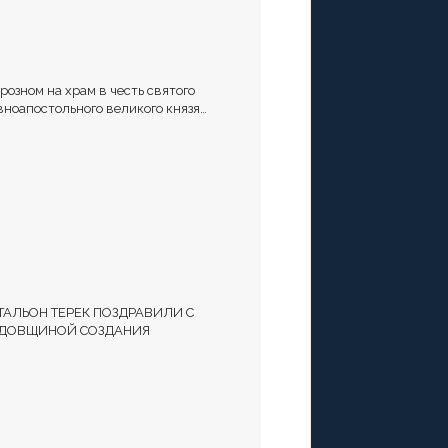
Грозном на храм в честь святого
вноапостольного великого князя
адимира установили купол и крест
ТАЛЬОН ТЕРЕК ПОЗДРАВИЛИ С
ДОВЩИНОЙ СОЗДАНИЯ