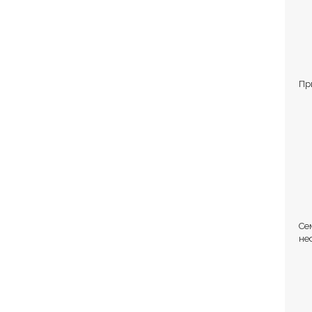
Пр
Се
не
Ст