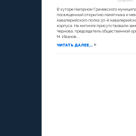
13.09.2021
В хуторе Нагорном Грачевского муницип
посвященный открытию памятника и мемо
кавалерийского полка 30-й кавалерийско
корпуса. На митинге присутствовали зам
Чернова, председатель общественной орг
М. Иванов,...
ЧИТАТЬ ДАЛЕЕ...