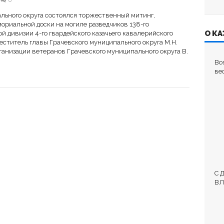
0
ального округа состоялся торжественный митинг,
риальной доски на могиле разведчиков 138-го
О КА
й дивизии 4-го гвардейского казачьего кавалерийского
еститель главы Грачевского муниципального округа М.Н.
анизации ветеранов Грачевского муниципального округа В.
Вс
ве
С 
ВЛ