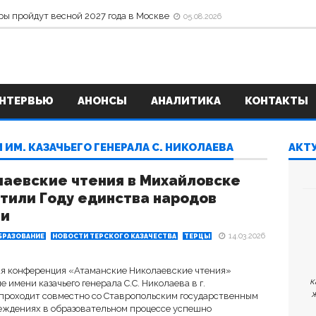
ры пройдут весной 2027 года в Москве
05.08.2026
НТЕРВЬЮ
АНОНСЫ
АНАЛИТИКА
КОНТАКТЫ
М. КАЗАЧЬЕГО ГЕНЕРАЛА С. НИКОЛАЕВА
АКТ
аевские чтения в Михайловске
тили Году единства народов
ии
14.03.2026
БРАЗОВАНИЕ
НОВОСТИ ТЕРСКОГО КАЗАЧЕСТВА
ТЕРЦЫ
ая конференция «Атаманские Николаевские чтения»
к
имени казачьего генерала С.С. Николаева в г.
ж
проходит совместно со Ставропольским государственным
реждениях в образовательном процессе успешно