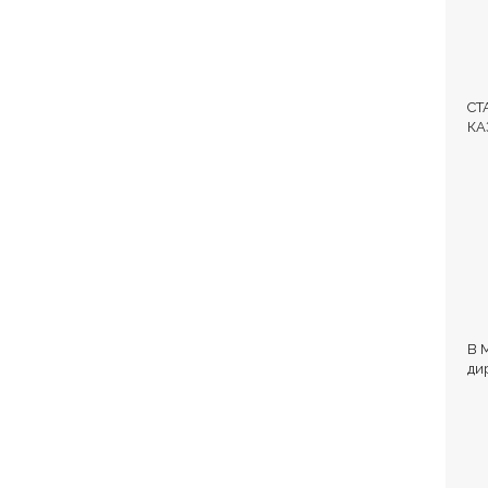
СТ
КА
ЛЕ
В 
ди
и 
об