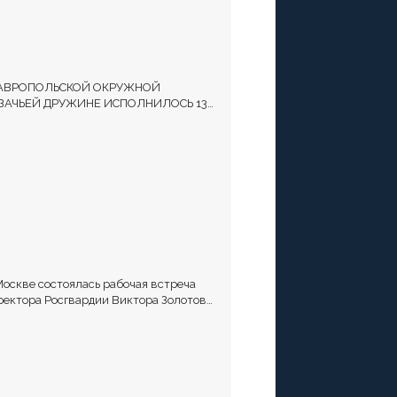
АВРОПОЛЬСКОЙ ОКРУЖНОЙ
ЗАЧЬЕЙ ДРУЖИНЕ ИСПОЛНИЛОСЬ 13
Т
Москве состоялась рабочая встреча
ректора Росгвардии Виктора Золотова
атамана Всероссийского казачьего
щества Виталия Кузнецова.