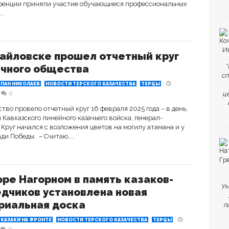
еренции приняли участие обучающиеся профессиональных
..
айловске прошел отчетный круг
“
ичного общества
сп
ЕПАН НИКОЛАЕВ
НОВОСТИ ТЕРСКОГО КАЗАЧЕСТВА
ТЕРЦЫ
0
ц
во провело отчетный круг 16 февраля 2025 года – в день,
 Кавказского линейного казачьего войска, генерал-
Круг начался с возложения цветов на могилу атамана и у
ди Победы. – Считаю,...
оре Нагорном в память казаков-
Ум
дчиков установлена новая
риальная доска
п
КАЗАКИ НА ФРОНТЕ
НОВОСТИ ТЕРСКОГО КАЗАЧЕСТВА
ТЕРЦЫ