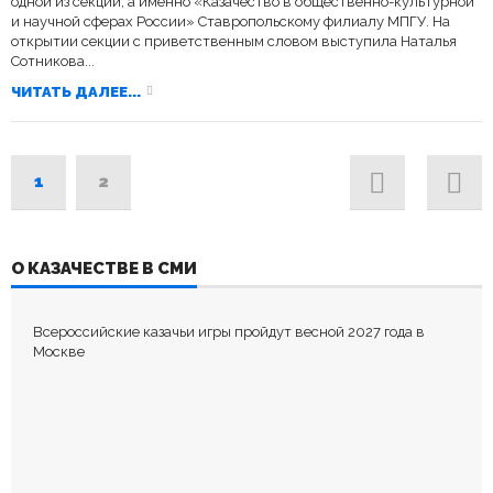
одной из секций, а именно «Казачество в общественно-культурной
и научной сферах России» Ставропольскому филиалу МПГУ. На
открытии секции с приветственным словом выступила Наталья
Сотникова...
ЧИТАТЬ ДАЛЕЕ...
1
2
О КАЗАЧЕСТВЕ В СМИ
Всероссийские казачьи игры пройдут весной 2027 года в
Москве