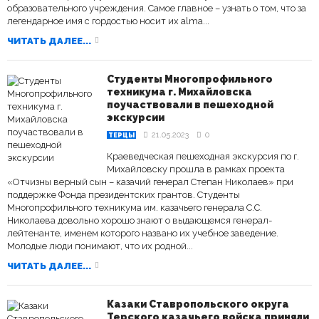
образовательного учреждения. Самое главное – узнать о том, что за
легендарное имя с гордостью носит их alma...
ЧИТАТЬ ДАЛЕЕ...
Студенты Многопрофильного
техникума г. Михайловска
поучаствовали в пешеходной
экскурсии
21.05.2023
0
ТЕРЦЫ
Краеведческая пешеходная экскурсия по г.
Михайловску прошла в рамках проекта
«Отчизны верный сын – казачий генерал Степан Николаев» при
поддержке Фонда президентских грантов. Студенты
Многопрофильного техникума им. казачьего генерала С.С.
Николаева довольно хорошо знают о выдающемся генерал-
лейтенанте, именем которого названо их учебное заведение.
Молодые люди понимают, что их родной...
ЧИТАТЬ ДАЛЕЕ...
Казаки Ставропольского округа
Терского казачьего войска приняли