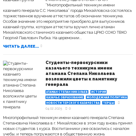
“Многопрофильный техникум имени
казачьего генерала С.С. Николаева” города Михайловска состоялось
торжественное вручение аттестатов об окончании техникума.
Особое значение это мероприятие приобрело для выпускников
казачьей группы, которым аттестаты вручил лично атаман
Михайловского станичного казачьего общества ЦРКО СОКО ТВКО
Георгий Павлович Рыбка. На церемонии...
ЧИТАТЬ ДАЛЕЕ...
Студенты-первокурсники
казачьего техникума имени
атамана Степана Николаева
возложили цветы к памятнику
генерала
АТАМАН СТЕПАН НИКОЛАЕВ
ИСТОРИЯ
КАЗАЧЬЕ ОБРАЗОВАНИЕ
МОЛОДЕЖНАЯ ПОЛИТИКА
НОВОСТИ ТЕРСКОГО КАЗАЧЕСТВА
ТЕРЦЫ
04.02.2025
0
Многопрофильный техникум имени казачьего генерала Степана
Степановича Николаева в г. Михайловске в этом году вновь принял
новых студентов 1 курса. Воспитанники уже освоились с началом
учебы, и теперь погружаются в общественную жизнь