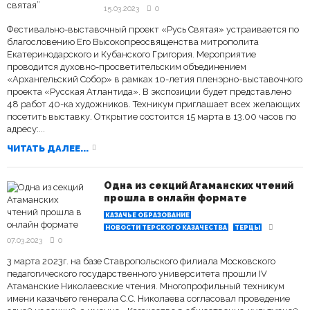
15.03.2023
0
Фестивально-выставочный проект «Русь Святая» устраивается по
благословению Его Высокопреосвященства митрополита
Екатеринодарского и Кубанского Григория. Мероприятие
проводится духовно-просветительским объединением
«Архангельский Собор» в рамках 10-летия пленэрно-выставочного
проекта «Русская Атлантида». В экспозиции будет представлено
48 работ 40-ка художников. Техникум приглашает всех желающих
посетить выставку. Открытие состоится 15 марта в 13.00 часов по
адресу:...
ЧИТАТЬ ДАЛЕЕ...
Одна из секций Атаманских чтений
прошла в онлайн формате
КАЗАЧЬЕ ОБРАЗОВАНИЕ
НОВОСТИ ТЕРСКОГО КАЗАЧЕСТВА
ТЕРЦЫ
07.03.2023
0
3 марта 2023г. на базе Ставропольского филиала Московского
педагогического государственного университета прошли IV
Атаманские Николаевские чтения. Многопрофильный техникум
имени казачьего генерала С.С. Николаева согласовал проведение