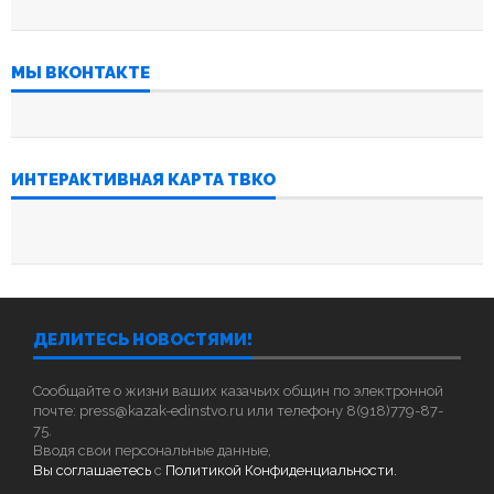
МЫ ВКОНТАКТЕ
ИНТЕРАКТИВНАЯ КАРТА ТВКО
ДЕЛИТЕСЬ НОВОСТЯМИ!
Сообщайте о жизни ваших казачьих общин по электронной
почте: press@kazak-edinstvo.ru или телефону 8(918)779-87-
75.
Вводя свои персональные данные,
Вы соглашаетесь
с
Политикой Конфиденциальности.