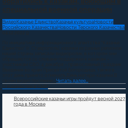
обратились к казакам, воюющим в
специальной военной операции
Видео
Казачье Единство
Казачья культура
Новости
Российского Казачества
Новости Терского Казачества
04.12.2022
0
По инициативе информационного агентства “Казачье
Единство” (г. Ставрополь), казачки из разных регионов
нашей страны записали видеоролик, в котором они
обращаются со словами поддержки к казакам –
участникам СВО. 4 декабря – православный праздник
Введения во храм Пресвятой Богородицы, также в
этот день принято отмечать День матери-казачки.В
своем видео послении...
Читать далее...
О Казачестве в СМИ
Всероссийские казачьи игры пройдут весной 2027
года в Москве