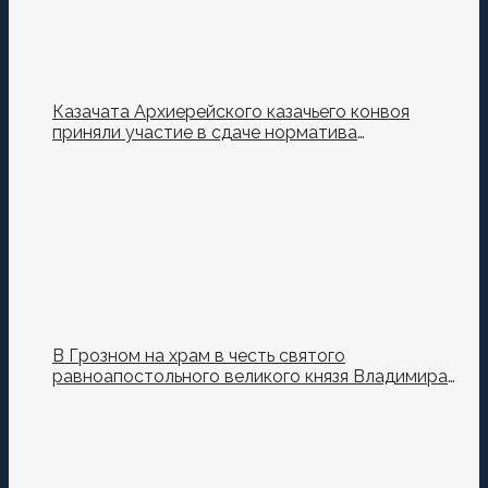
Казачата Архиерейского казачьего конвоя
приняли участие в сдаче норматива
Ворошиловский Стрелок на полигоне МО РФ
В Грозном на храм в честь святого
равноапостольного великого князя Владимира
установили купол и крест