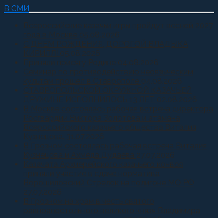
В СМИ
Всероссийские казачьи игры пройдут весной 2027
года в Москве
05.08.2026
С ДНЕМ РОЖДЕНИЯ, ДОРОГОЙ ВЛАДЫКА
КИРИЛЛ!
05.08.2026
Приняли присягу Родине
04.08.2026
Семинар по противодействию неоязыческим
культам прошел в Ставрополе
04.08.2026
СТАВРОПОЛЬСКОЙ ОКРУЖНОЙ КАЗАЧЬЕЙ
ДРУЖИНЕ ИСПОЛНИЛОСЬ 13 ЛЕТ
02.08.2026
В Москве состоялась рабочая встреча директора
Росгвардии Виктора Золотова и атамана
Всероссийского казачьего общества Виталия
Кузнецова.
31.07.2026
В Грозном состоялась рабочая встреча Виталия
Кузнецова и Ахмеда Дудаева
27.07.2026
Казачата Архиерейского казачьего конвоя
приняли участие в сдаче норматива
Ворошиловский Стрелок на полигоне МО РФ
27.07.2026
В Грозном на храм в честь святого
равноапостольного великого князя Владимира