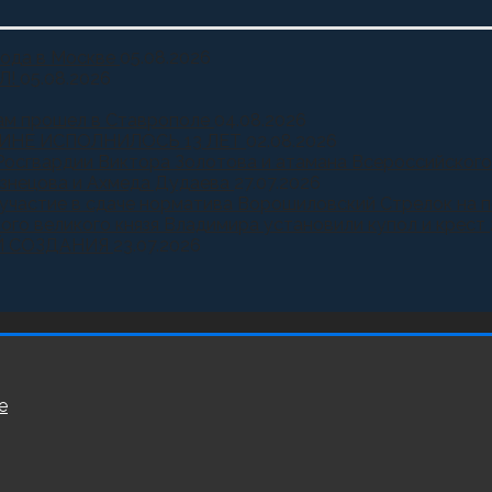
года в Москве
05.08.2026
Л!
05.08.2026
ам прошел в Ставрополе
04.08.2026
ИНЕ ИСПОЛНИЛОСЬ 13 ЛЕТ
02.08.2026
Росгвардии Виктора Золотова и атамана Всероссийского
узнецова и Ахмеда Дудаева
27.07.2026
и участие в сдаче норматива Ворошиловский Стрелок на
ного великого князя Владимира установили купол и крест
Й СОЗДАНИЯ
23.07.2026
е