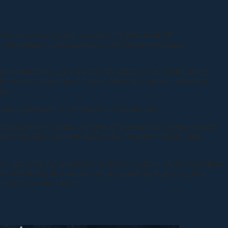
ось и свою группу создать, –
рассказывает
 11 мая нашему сообществу исполнилось четыре
х комитетах, делать что-то для других. Сама она из
Потом столкнулась с тяжёлым испытанием – серьёзно
ям.
меня для чего-то оставил в этой жизни
.
к рыбак и охотник, он изучает разные походные навыки,
 по профессии и не довелось, теоретическая база
, щи, супы гороховый и грибной, каши с мясом, грибами,
рмической обработки и последующей дегидратации в
бующие варки хлопья.