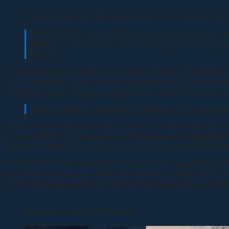
Логотип группы «Полевая кухня. Михайловск» – на
–
В Михайловске и в Шпаковском округе немало лю
Марина.
– Сначала нас было всего трое, потом я д
месяца.
Готовить девушка любит, да и общественной деятельност
Ростовской области, а в Михайловске живёт двенадцат
заболела, с работы пришлось уйти. Но болезнь не слом
–
Очень тяжело переносила терапию, потом ковидо
Сейчас Марина домохозяйка, и всё свободное время пос
делится идеями. А Марина по специальности инженер-ме
сейчас помогает. Но больше опыт — в сушке супов много
У «Полевой кухни» Михайловска довольно разнообразное 
молочные каши с фруктами, омлет. Ингредиенты для суп
специальных сушилках. Дополнительно покупаются специи
Окопные свечи для бойцов.