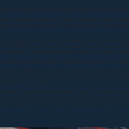
 всех произведённых волонтёрами продуктах и посылках.
дей, которые занимаются сушкой продуктов. Нам захотел
обавила друзей, знакомых. Кто-то ушёл, кто-то остался.
и не чужда: всегда старалась участвовать в родительски
ь лет. Работала в полиции вольнонаёмным сотрудником. 
ила. Наоборот, Марине ещё больше хочется помогать люд
м болела четыре месяца. Подумала: может быть Господь 
вящает полевой кухне. Супруг Алексей тоже помогает. Ка
ханик, причём в пищевой промышленности. Хотя работать
е делается «на глаз».
меню: борщ красный и зелёный, лапша, рассольник, харчо
ов и каш готовятся из мяса, бульона и овощей путём те
, соль, фрукты, сухое молоко, сахар, а для каш – не тре