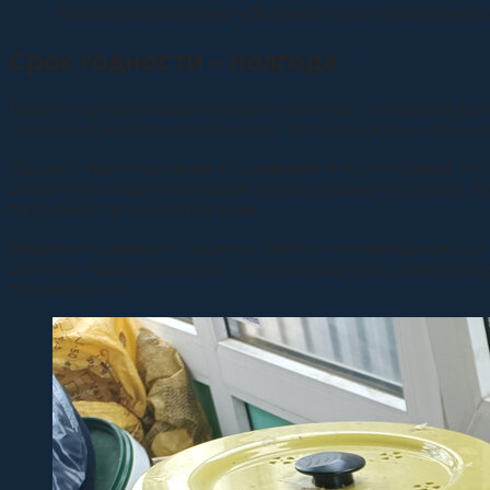
Разнообразное меню «Полевой кухни» постоянно р
Срок годности – полгода
Пакетик супа заливается 500 мл кипятка – и горячий вк
прямо из пакетов, не заваривая. Так тоже можно, если в
Процесс приготовления трудоёмкий и кропотливый. Чтобы
смеси нужна одна столовая ложка сушёного бульона. Его
а горячего супа хочется всем.
Марина показывает сушилки. Сейчас на очереди как раз
сеточку. Рядом в пакетах – уже высушенные солёные ог
промываются.