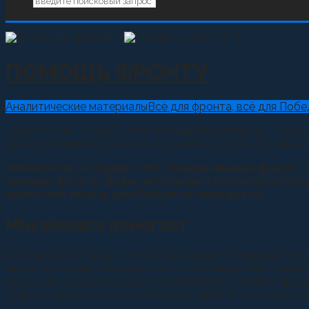
ПОМОЩЬ ФРОНТУ
Аналитические материалы
Всё для фронта, всё для Побе
«Вместе мы — борщ!» Эта объединяющая фраза – общер
фронту. Девиз используют волонтёры группы «Полевая..
«Вместе мы — борщ!» Эта объединяющая фраза – 
помощи фронту. Девиз используют волонтёры групп
приносить пользу для бойцов на передовой.
Михайловск помогает
Делать сухие борщи и супы в домашних условиях волонт
люди начали массово делиться способами приготовлени
несколько её друзей решили наладить постоянное прои
Марина. Девушка хочет, чтобы все знали: Михайловск п