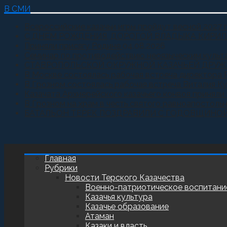
В СМИ
Всероссийские казачьи игры пройдут весной 2027 
С ДНЕМ РОЖДЕНИЯ, ДОРОГОЙ ВЛАДЫКА КИРИЛ
Приняли присягу Родине
04.08.2026
Семинар по противодействию неоязыческим культ
СТАВРОПОЛЬСКОЙ ОКРУЖНОЙ КАЗАЧЬЕЙ ДРУЖ
В Москве состоялась рабочая встреча директора 
В Грозном состоялась рабочая встреча Виталия К
Казачата Архиерейского казачьего конвоя принял
В Грозном на храм в честь святого равноапостоль
БАТАЛЬОН ТЕРЕК ПОЗДРАВИЛИ С ГОДОВЩИНО
Главная
Рубрики
Новости Терского Казачества
Военно-патриотическое воспитани
Казачья культура
Казачье образование
Атаман
Казаки и власть