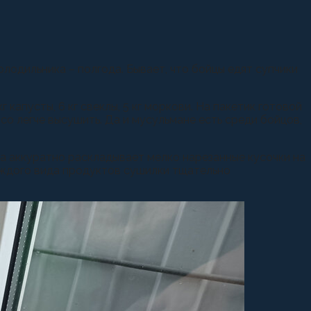
олодильника – полгода. Бывает, что бойцы едят супчики
апусты, 6 кг свеклы, 5 кг моркови. На пакетик готовой
со легче высушить. Да и мусульмане есть среди бойцов,
ка аккуратно раскладывает мелко нарезанные кусочки на
каждого вида продуктов сушилки тщательно