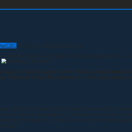
ды!
СВО
17.05.2023
Администратор
0
оссийский девиз волонтёров, специализирующихся на и
.
общероссийский девиз волонтёров, специализирующ
ы «Полевая кухня. Михайловск». В ней собрались и
ёры придумали давно. Даже нельзя точно сказать, кто б
я в интернете – выкладывать технологические карты, ре
зводство для фронта. «Душа болит и за ребят на передо
омогает!