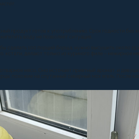
астёт.
усный продукт готов к употреблению. Срок годности без х
скипятить воду не позволяет ситуация.
 сделать 100 порций борща, нужно высушить около 15 кг к
, кстати, делают только из куриного филе – нежирное мя
 отварное мясо. Оно источает приятный аромат, и девуш
урцы, похожие на спутанный северный мох ягель. После 