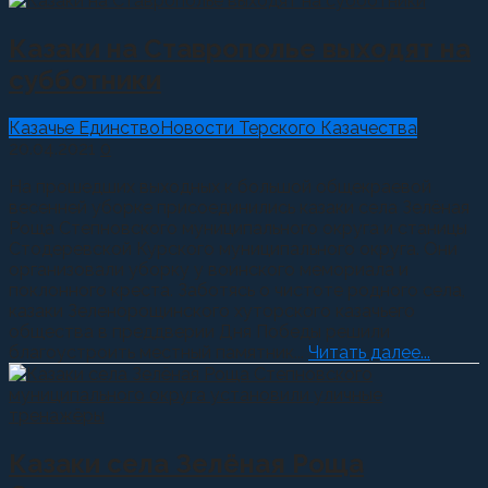
Казаки на Ставрополье выходят на
субботники
Казачье Единство
Новости Терского Казачества
20.04.2021
0
На прошедших выходных к большой общекраевой
весенней уборке присоединились казаки села Зелёная
Роща Степновского муниципального округа и станицы
Стодеревской Курского муниципального округа. Они
организовали уборку у воинского мемориала и
поклонного креста. Заботясь о чистоте родного села,
казаки Зеленорощинского хуторского казачьего
общества в преддверии Дня Победы решили
благоустроить местный памятник...
Читать далее...
Казаки села Зелёная Роща