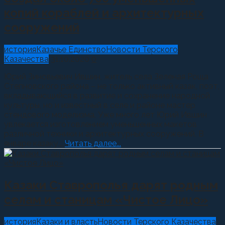
копий кораблей и архитектурных
сооружений
история
Казачье Единство
Новости Терского
Казачества
31.10.2020
0
Юрий Зиновьевич Ившин, житель села Зеленая Роща
Степновского района – не только активный казак, поэт,
вкладывающийся в развитие и сохранение народной
культуры, но и известный в селе и районе мастер
стендового моделизма. Уже много лет Юрий Ившин
увлекается изготовлением уменьшенных макетов
различной техники и архитектурных сооружений. В
январе казаку...
Читать далее...
Казаки Ставрополья дарят родным
селам и станицам «Чистое Лицо»
история
Казаки и власть
Новости Терского Казачества