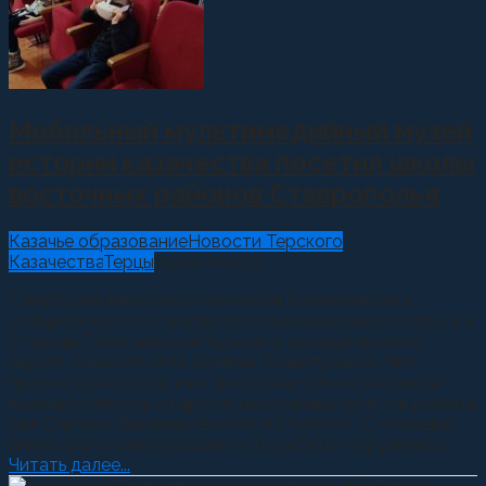
Мобильный мультимедийный музей
истории казачества посетил школы
восточных районов Ставрополья
Казачье образование
Новости Терского
Казачества
Терцы
09.02.2023
0
С виртуальным контентом музея познакомились
учащиеся школ Степновского муниципального округа и
станицы Галюгаевской Курского муниципального
округа. В школе села Зеленая Роща прошло пять
презентаций музея, и их зрителями также учащиеся
казачьих классов из других населенных пунктов района:
сел Ольгино, Варениковского и Степного. С помощью
очков виртуальной реальности ребята погрузились...
Читать далее...