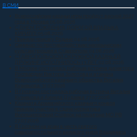
В СМИ
Всероссийские казачьи игры пройдут весной 2027
года в Москве
05.08.2026
С ДНЕМ РОЖДЕНИЯ, ДОРОГОЙ ВЛАДЫКА
КИРИЛЛ!
05.08.2026
Приняли присягу Родине
04.08.2026
Семинар по противодействию неоязыческим
культам прошел в Ставрополе
04.08.2026
СТАВРОПОЛЬСКОЙ ОКРУЖНОЙ КАЗАЧЬЕЙ
ДРУЖИНЕ ИСПОЛНИЛОСЬ 13 ЛЕТ
02.08.2026
В Москве состоялась рабочая встреча директора
Росгвардии Виктора Золотова и атамана
Всероссийского казачьего общества Виталия
Кузнецова.
31.07.2026
В Грозном состоялась рабочая встреча Виталия
Кузнецова и Ахмеда Дудаева
27.07.2026
Казачата Архиерейского казачьего конвоя
приняли участие в сдаче норматива
Ворошиловский Стрелок на полигоне МО РФ
27.07.2026
В Грозном на храм в честь святого
равноапостольного великого князя Владимира