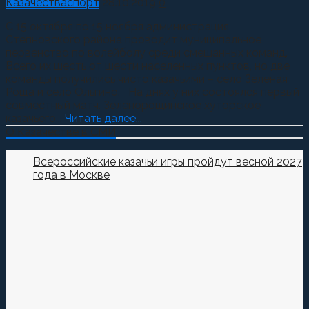
Казачества
спорт
28.10.2019
0
С 15 октября по 15 ноября администрация
Степновского района проводит муниципальное
первенство по волейболу среди смешанных команд.
Всего их шесть от шести населенных пунктов, но две
команды получились чисто казачьими – село Зеленая
Роща и село Ольгино. На днях у них состоялся первый
совместный матч. Зеленорощинское хуторское
казачьего...
Читать далее...
О Казачестве в СМИ
Всероссийские казачьи игры пройдут весной 2027
года в Москве