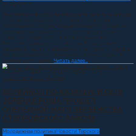
03.09.2020
0
Экологический субботник прошел в селе Зелена Роща
Степновского района, а в станице Незлобной
Георгиевского округа готовятся отметить 30-летие
возрождения казачества. Недавно по инициативе
главы МО Ольгинского сельсовета Анатолия
Решетилова жители села Зеленая Роща провели
недельную акцию по наведению санитарного порядка.
Активно к мероприятиям присоединились казаки. В
течение шести дней...
Читать далее...
ВОЛЕЙБОЛ ПО-КАЗАЧЬИ: В СЕЛЕ
ЗЕЛЕНАЯ РОЩА ПРОШЕЛ
ОЧЕРЕДНОЙ МАТЧ ПЕРВЕНСТВА
СТЕПНОВСКОГО РАЙОНА
Молодежная политика
Новости Терского