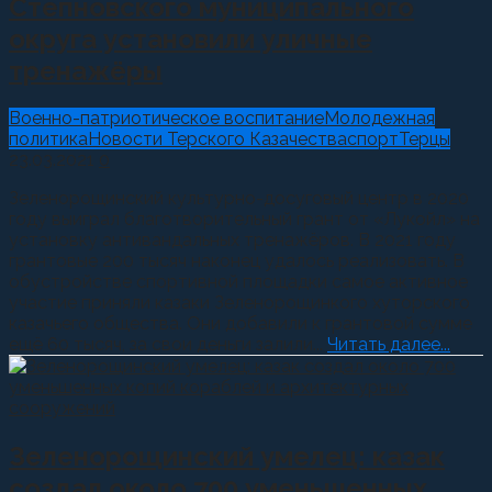
Степновского муниципального
округа установили уличные
тренажёры
Военно-патриотическое воспитание
Молодежная
политика
Новости Терского Казачества
спорт
Терцы
23.03.2021
0
Зеленорощинский культурно-досуговый центр в 2020
году выиграл благотворительный грант от «Лукойл» на
установку антивандальных тренажёров. В 2021 году
грантовые 200 тысяч наконец удалось реализовать. В
обустройстве спортивной площадки самое активное
участие приняли казаки Зеленорощинкого хуторского
казачьего общества. Они добавили к грантовой сумме
ещё 60 тысяч, за свои деньги залили...
Читать далее...
Зеленорощинский умелец: казак
создал около 700 уменьшенных