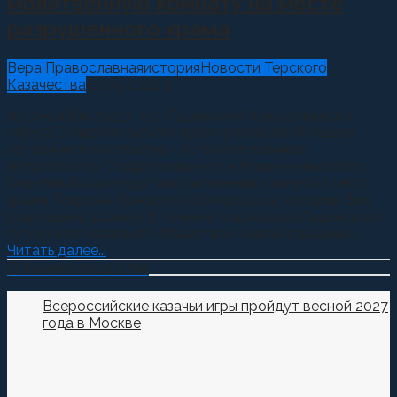
молитвенную комнату на месте
разрушенного храма
Вера Православная
история
Новости Терского
Казачества
12.09.2022
0
10 сентября 2022 г. в с. Падинском Новоселицкого
округа Ставропольского края произошло большое
историческое событие – по благословению
митрополита Ставропольского и Невинномысского
Кирилла была открыта молитвенная комната в честь
храма Покрова Пресвятой Богородицы, который был
разрушен в 20 веке. В течении года казаки Падинского
хуторского казачьего общества и неравнодушные...
Читать далее...
О Казачестве в СМИ
Всероссийские казачьи игры пройдут весной 2027
года в Москве