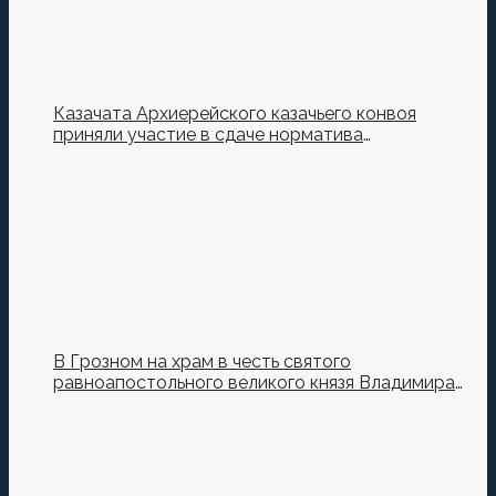
Казачата Архиерейского казачьего конвоя
приняли участие в сдаче норматива
Ворошиловский Стрелок на полигоне МО РФ
В Грозном на храм в честь святого
равноапостольного великого князя Владимира
установили купол и крест