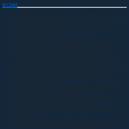
В СМИ
Всероссийские казачьи игры пройдут весной 2027
года в Москве
05.08.2026
С ДНЕМ РОЖДЕНИЯ, ДОРОГОЙ ВЛАДЫКА
КИРИЛЛ!
05.08.2026
Приняли присягу Родине
04.08.2026
Семинар по противодействию неоязыческим
культам прошел в Ставрополе
04.08.2026
СТАВРОПОЛЬСКОЙ ОКРУЖНОЙ КАЗАЧЬЕЙ
ДРУЖИНЕ ИСПОЛНИЛОСЬ 13 ЛЕТ
02.08.2026
В Москве состоялась рабочая встреча директора
Росгвардии Виктора Золотова и атамана
Всероссийского казачьего общества Виталия
Кузнецова.
31.07.2026
В Грозном состоялась рабочая встреча Виталия
Кузнецова и Ахмеда Дудаева
27.07.2026
Казачата Архиерейского казачьего конвоя
приняли участие в сдаче норматива
Ворошиловский Стрелок на полигоне МО РФ
27.07.2026
В Грозном на храм в честь святого
равноапостольного великого князя Владимира