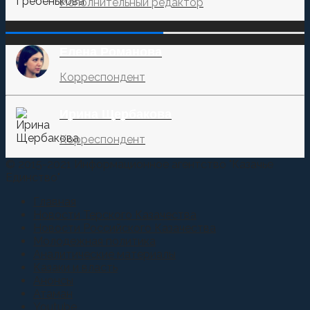
Исполнительный редактор
‌‌‍‍ ‌‌‍‍ ‌‌‍‍ ‌‌‍‍ ‌‌‍‍ ‌‌‍‍
Елена Романова
Корреспондент
Ирина Щербакова
Корреспондент
© 2015-2021 Информационное агентство "Казачье
Единство"
Главная
Новости Терского Казачества
Новости Российского Казачества
Молодежная политика
Аналитические материалы
Казаки и власть
Анонсы
Атаман
Youtube