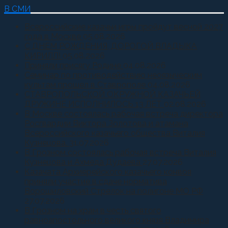
В СМИ
Всероссийские казачьи игры пройдут весной 2027
года в Москве
05.08.2026
С ДНЕМ РОЖДЕНИЯ, ДОРОГОЙ ВЛАДЫКА
КИРИЛЛ!
05.08.2026
Приняли присягу Родине
04.08.2026
Семинар по противодействию неоязыческим
культам прошел в Ставрополе
04.08.2026
СТАВРОПОЛЬСКОЙ ОКРУЖНОЙ КАЗАЧЬЕЙ
ДРУЖИНЕ ИСПОЛНИЛОСЬ 13 ЛЕТ
02.08.2026
В Москве состоялась рабочая встреча директора
Росгвардии Виктора Золотова и атамана
Всероссийского казачьего общества Виталия
Кузнецова.
31.07.2026
В Грозном состоялась рабочая встреча Виталия
Кузнецова и Ахмеда Дудаева
27.07.2026
Казачата Архиерейского казачьего конвоя
приняли участие в сдаче норматива
Ворошиловский Стрелок на полигоне МО РФ
27.07.2026
В Грозном на храм в честь святого
равноапостольного великого князя Владимира