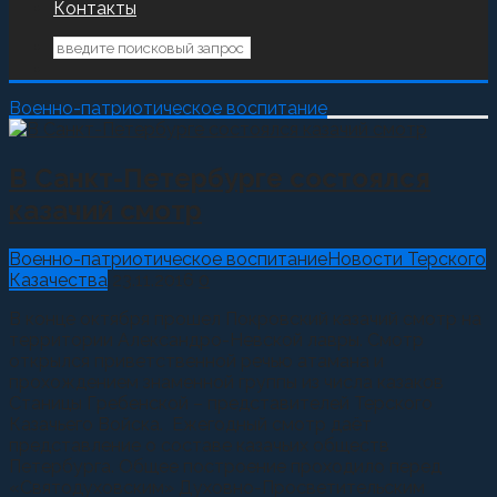
Контакты
Военно-патриотическое воспитание
В Санкт-Петербурге состоялся
казачий смотр
Военно-патриотическое воспитание
Новости Терского
Казачества
23.11.2016
0
В конце октября прошел Покровский казачий смотр на
территории Александро-Невской лавры. Смотр
открылся приветственной речью атамана и
прохождением знаменной группы из числа казаков
Станицы Гребенской – представителей Терского
Казачьего Войска. Ежегодный смотр даёт
представление о составе казачьих обществ
Петербурга. Общее построение проходило перед
«Святодуховским» Духовно-Просветительским