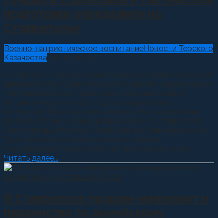
подготовке определили на
Ставрополье
Военно-патриотическое воспитание
Новости Терского
Казачества
08.11.2016
0
5 ноября в с. Киевка Апанасенковского района прошел
девятый Кубок Ставропольского края по стрелковой и
тактической подготовке среди казачьих военно-
патриотических клубов. Соревнования были
посвящены Дню военной разведки. На мероприятие
прибыло более 70 юных разведчиков из Ставрополя,
Светлограда, Ипатово, Михайловска, Невинномысска,
Буденновска и Апанасенковского района.
Соревнования проходили в четырех дисциплинах:...
Читать далее...
В Ставрополе прошли чемпионат и
первенство по армейскому