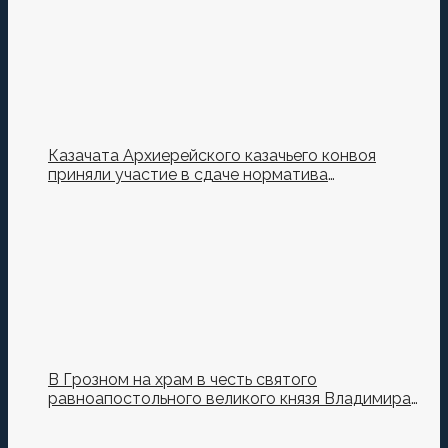
Казачата Архиерейского казачьего конвоя
приняли участие в сдаче норматива
Ворошиловский Стрелок на полигоне МО РФ
В Грозном на храм в честь святого
равноапостольного великого князя Владимира
установили купол и крест