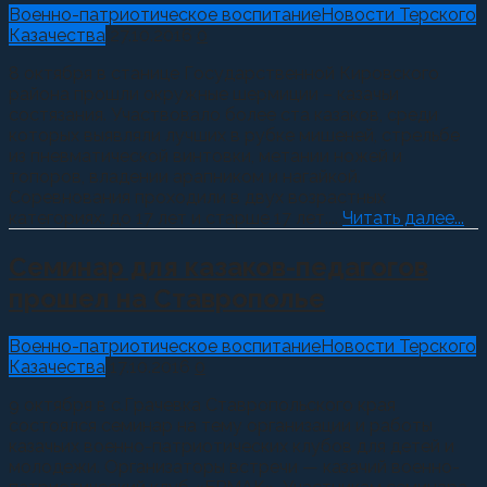
Военно-патриотическое воспитание
Новости Терского
Казачества
27.10.2016
0
8 октября в станице Государственной Кировского
района прошли окружные шермиции – казачьи
состязания. Участвовало более ста казаков, среди
которых выявляли лучших в рубке мишеней, стрельбе
из пневматической винтовки, метании ножей и
топоров, владении арапником и нагайкой.
Соревнования проходили в двух возрастных
категориях: до 17 лет и старше 17 лет....
Читать далее...
Семинар для казаков-педагогов
прошел на Ставрополье
Военно-патриотическое воспитание
Новости Терского
Казачества
17.10.2016
0
9 октября в с.Грачевка Ставропольского края
состоялся семинар на тему организации и работы
казачьих военно-патриотических клубов для детей и
молодежи. Организаторы встречи — казачий военно-