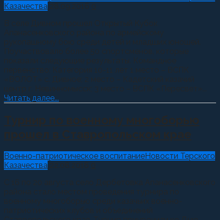
Казачества
28.09.2016
0
В селе Дивном прошел Открытый Кубок
Апанасенковского района по армейскому
рукопашному бою среди детей и младших юношей.
Поучаствовало более 50 спортсменов, которые
показали следующие результаты. Командное
первенство: Категория 10-11 лет 1 место – ВСПК
«ВОЛОТ» с. Дивное; 2 место – Кадетский казачий
центр г. Невинномысск; 3 место – ВСПК «Пересвет»...
Читать далее...
Турнир по военному многоборью
прошел в Ставропольском крае
Военно-патриотическое воспитание
Новости Терского
Казачества
22.08.2016
0
С 16 по 20 августа село Дербетовка Апанасенковского
района стало местом проведения турнира по
военному многоборью среди казачьих военно-
патриотических клубов и объединений
Ставропольского края. Турнир приурочили ко Дню