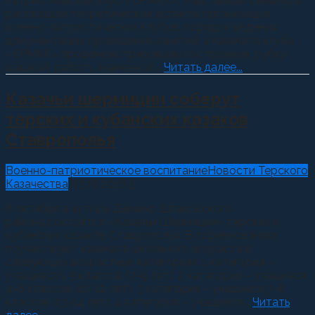
патриотический клуб «ЕРМАК». Участникам семинара
рассказали теоретические аспекты организации
военно-патриотических клубов: порядок ведения
документации, проведения занятий, а казачата клуба
«ЕРМАК» продемонстрировали построение, рубку
шашкой, работу знаменной...
Читать далее...
Казачьи шермиции соберут
терских и кубанских казаков
Ставрополья
Военно-патриотическое воспитание
Новости Терского
Казачества
03.10.2016
0
8 октября в хуторе Демино Шпаковского
района состоятся «Казачьи Шермиции» терских и
кубанских казаков Ставрополья. В соревнованиях
поучаствуют казачата школьного возраста в
следующих возрастных категориях: 1 категория –
учащиеся 1-3 классов (7-9 лет); 2 категория – учащиеся
4-6 классов (10-12 лет); 3 категория – учащиеся 7-8
классов (13-14 лет); 4 категория – учащиеся...
Читать