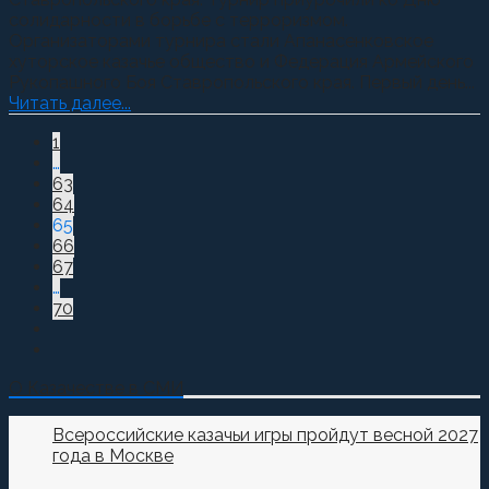
солидарности в борьбе с терроризмом.
Организаторами турнира стали Апанасенковское
хуторское казачье общество и Федерация Армейского
Рукопашного Боя Ставропольского края. Первый день...
Читать далее...
1
…
63
64
65
66
67
…
70
О Казачестве в СМИ
Всероссийские казачьи игры пройдут весной 2027
года в Москве