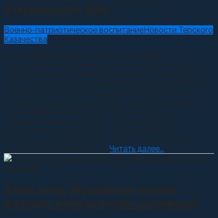
рукопашному бою
Военно-патриотическое воспитание
Новости Терского
Казачества
01.11.2016
0
29 октября в краевой столице состоялись
соревнования по армейскому рукопашному бою,
посвященные Дню военной разведки. Мероприятие
было организовано краевой Федерацией армейского
рукопашного боя при поддержке Правительства
Ставропольского края и международного конкурса
“Православная инициатива”. В физкультурно-
оздоровительный комплекс «Русь» съехались
спортсмены из Шпаковского, Буденновского,
Петровского, Туркменского, Апанасенковского и
Кочубеевского районов, а...
Читать далее...
Александр Журавский вручил
награды победителям шермиций