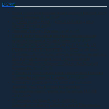
В СМИ
Всероссийские казачьи игры пройдут весной 2027
года в Москве
05.08.2026
С ДНЕМ РОЖДЕНИЯ, ДОРОГОЙ ВЛАДЫКА
КИРИЛЛ!
05.08.2026
Приняли присягу Родине
04.08.2026
Семинар по противодействию неоязыческим
культам прошел в Ставрополе
04.08.2026
СТАВРОПОЛЬСКОЙ ОКРУЖНОЙ КАЗАЧЬЕЙ
ДРУЖИНЕ ИСПОЛНИЛОСЬ 13 ЛЕТ
02.08.2026
В Москве состоялась рабочая встреча директора
Росгвардии Виктора Золотова и атамана
Всероссийского казачьего общества Виталия
Кузнецова.
31.07.2026
В Грозном состоялась рабочая встреча Виталия
Кузнецова и Ахмеда Дудаева
27.07.2026
Казачата Архиерейского казачьего конвоя
приняли участие в сдаче норматива
Ворошиловский Стрелок на полигоне МО РФ
27.07.2026
В Грозном на храм в честь святого
равноапостольного великого князя Владимира