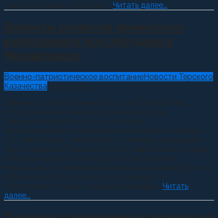
Центром Лавры. Затем был...
Читать далее...
Вопросы развития армейского
рукопашного боя обсудили в
Михайловске
Военно-патриотическое воспитание
Новости Терского
Казачества
14.11.2016
0
Семинар собрал тренеров и судей Ставрополья,
Астраханской и Нижегородской областей.
Мероприятие прошло 12-13 ноября в
Многопрофильном техникуме им. казачьего генерала
С.С. Николаева г. Михайловска. Семинар проводился
при поддержке Правительства Ставропольского края
и Международного конкурса «Православная
Инициатива». Обучение провел заслуженный работник
Физической культуры и спорта, кандидат
педагогических наук, начальник кафедры...
Читать
далее...
Лучших в стрелковой и тактической