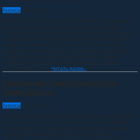
Анонсы
11.02.2016
1
В ежегодном турнире Ставропольских рукопашников
примут участие команды из Краснодарского края,
Астраханской и Ростовской областей и Дагестана. 13
и 14 февраля в Многопрофильном техникуме имени
казачьего генерала С.С. Николаева г. Михайловска
пройдет открытый турнир Ставропольского края по
армейскому рукопашному бою в честь казачьего
генерала С.С. Николаева, посвященные 27-летия
вывода Советских...
Читать далее...
Казачья выставка откроется в
Граде Креста
Анонсы
18.01.2016
0
20 января в зале краевого Дома народного творчества
в 14.00 час. состоится открытие выставки «Казачий
Ставрополь», посвященной 25-летию возрождения
казачества. На выставке будут представлены