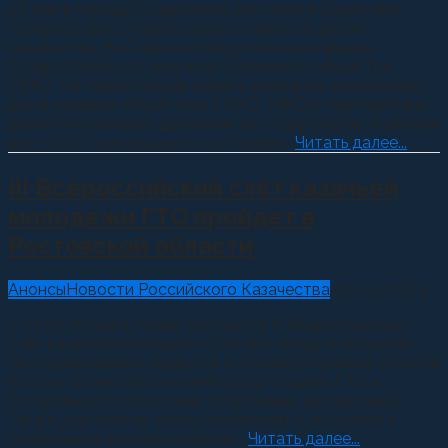
26 мая в городе Ставрополе состоится Совет при
Губернаторе Ставропольского края по делам
казачества. На Совете соберутся все атаманы
Ставропольского окружного казачьего общества
ТВКО. На повестке дня совета атаманов: положение
дел в казачьих обществах СОКО ТВКО и перспективы
развития казачьего движения на Ставрополье. Атаманы
выступят с докладами о состоянии...
Читать далее...
III Всероссийский слёт казачьей
молодежи ГТО пройдет в
Ростовской области
Анонсы
Новости Российского Казачества
20.04.2016
0
С 23 по 25 мая в Азове состоится III Всероссийский
слёт казачьей молодежи «Готов к труду и обороне».
На соревнования съедутся 11 команд из разных уголков
России. Более 250 юношей сдадут нормы ГТО и
посоревнуются в восьми спортивных дисциплинах.
Также участников слета познакомят с историей и
традициями донских казаков....
Читать далее...