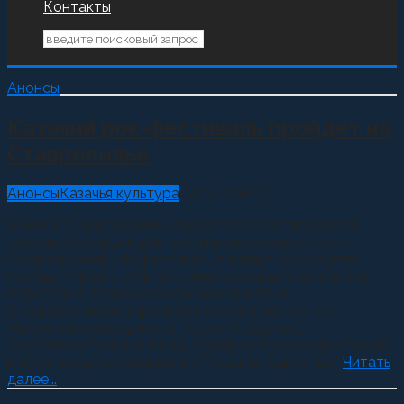
Контакты
Анонсы
Казачий рок-фестиваль пройдет на
Ставрополье
Анонсы
Казачья культура
31.05.2016
0
12 июня в Центральном парке города Ставрополя
состоится первый рок-фестиваль казачьей песни
“Возрождение”. На фестиваль приедут рок-группы
города и края, чтобы исполнить казачьи песни в рок
обработке. Организаторы мероприятия:
Ставропольское городское казачье общество,
Мастерская праздников “Казачий формат”,
Благотворительный фонд “Хоперцы”. Начало фестиваля
в 17.00, вход свободный. ИА “Казачье Единство”
Читать
далее...