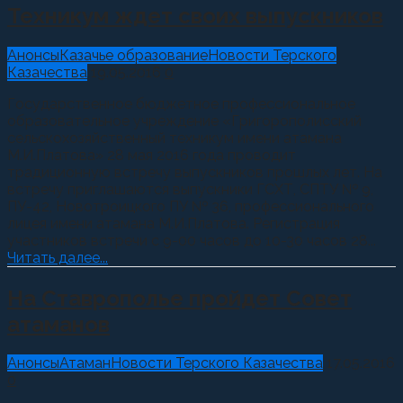
Техникум ждет своих выпускников
Анонсы
Казачье образование
Новости Терского
Казачества
19.05.2016
0
Государственное бюджетное профессиональное
образовательное учреждение «Григорополисский
сельскохозяйственный техникум имени атамана
М.И.Платова» 28 мая 2016 года проводит
традиционную встречу выпускников прошлых лет. На
встречу приглашаются выпускники ГСХТ, СПТУ № 9,
ПУ-42, Новотроицкого ПУ № 36, профессионального
лицея имени атамана М.И.Платова. Регистрация
участников встречи с 9-00 часов до 10-30 часов 28...
Читать далее...
На Ставрополье пройдет Совет
атаманов
Анонсы
Атаман
Новости Терского Казачества
17.05.2016
0