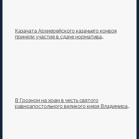
Казачата Архиерейского казачьего конвоя
приняли участие в сдаче норматива
Ворошиловский Стрелок на полигоне МО РФ
В Грозном на храм в честь святого
равноапостольного великого князя Владимира
установили купол и крест