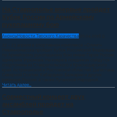
На Ставрополье впервые пройдет
Кубок России по Армейскому
рукопашному бою
Анонсы
Новости Терского Казачества
20.04.2016
0
22 – 23 апреля в спортивном комплексе «Олимп»
Невинномысска пройдет Кубок Российской Федерации
по Армейскому рукопашному бою имени Героя России
адмирала Угрюмова. На ковре в поединках сойдутся
спортсмены из Ставропольского и Краснодарского
края, Астраханской и Ростовской областей, Дагестана,
Северной Осетии, Кабардино-Балкарии и других
регионов России, а также Луганской Народной...
Читать далее...
Совместный концерт двух
ансамблей пройдет на
Ставрополье