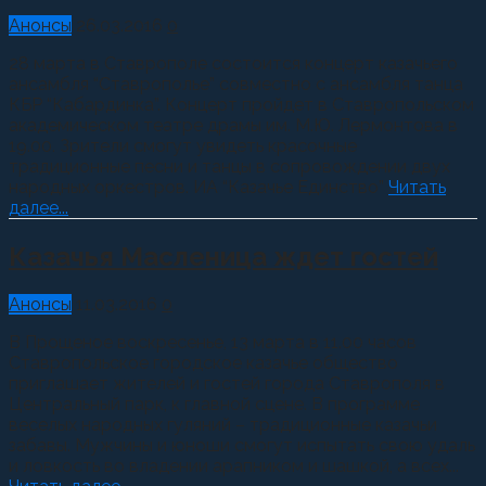
Анонсы
26.03.2016
0
28 марта в Ставрополе состоится концерт казачьего
ансамбля “Ставрополье” совместно с ансамбля танца
КБР “Кабардинка”. Концерт пройдет в Ставропольском
академическом театре драмы им. М.Ю. Лермонтова в
19.00. Зрители смогут увидеть красочные
традиционные песни и танцы в сопровождении двух
народных оркестров. ИА “Казачье Единство”
Читать
далее...
Казачья Масленица ждет гостей
Анонсы
11.03.2016
0
В Прощеное воскресенье, 13 марта в 11.00 часов
Ставропольское городское казачье общество
приглашает жителей и гостей города Ставрополя в
Центральный парк, к главной сцене. В программе
веселых народных гуляний – традиционные казачьи
забавы. Мужчины и юноши смогут испытать свою удаль
и ловкость во владении арапником и шашкой, а всех...