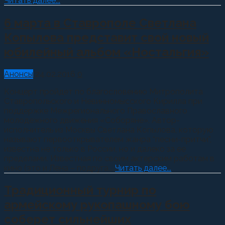
Читать далее...
6 марта в Ставрополе Светлана
Копылова представит свой новый
юбилейный альбом «Ностальгия»
Анонсы
24.02.2016
0
Концерт пройдет по благословению Митрополита
Ставропольского и Невинномысского Кирилла при
поддержке Межрегионального Православного
молодежного движения «Соборяне». Автор-
исполнитель из Москвы Светлана Копылова, которую
называют первооткрывателем жанра “песни-притчи”,
известна не только в России, но и далеко за ее
пределами. Известная по своим актерским работам в
кино (это и Лена – подруга...
Читать далее...
Традиционный турнир по
армейскому рукопашному бою
соберет сильнейших