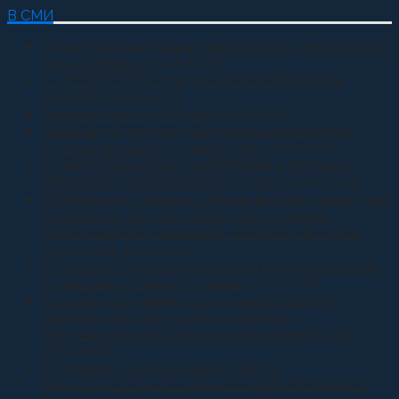
В СМИ
Всероссийские казачьи игры пройдут весной 2027
года в Москве
05.08.2026
С ДНЕМ РОЖДЕНИЯ, ДОРОГОЙ ВЛАДЫКА
КИРИЛЛ!
05.08.2026
Приняли присягу Родине
04.08.2026
Семинар по противодействию неоязыческим
культам прошел в Ставрополе
04.08.2026
СТАВРОПОЛЬСКОЙ ОКРУЖНОЙ КАЗАЧЬЕЙ
ДРУЖИНЕ ИСПОЛНИЛОСЬ 13 ЛЕТ
02.08.2026
В Москве состоялась рабочая встреча директора
Росгвардии Виктора Золотова и атамана
Всероссийского казачьего общества Виталия
Кузнецова.
31.07.2026
В Грозном состоялась рабочая встреча Виталия
Кузнецова и Ахмеда Дудаева
27.07.2026
Казачата Архиерейского казачьего конвоя
приняли участие в сдаче норматива
Ворошиловский Стрелок на полигоне МО РФ
27.07.2026
В Грозном на храм в честь святого
равноапостольного великого князя Владимира