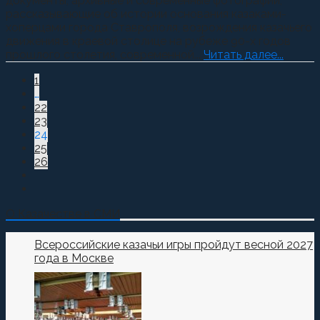
документы, архивные и современные фотографии,
рассказывающие об истории основания казаками-
хоперцами города Ставрополя, возрождения казачьего
движения в краевой столице на рубеже 90-х годов
прошлого столетия, современной...
Читать далее...
1
…
22
23
24
25
26
О Казачестве в СМИ
Всероссийские казачьи игры пройдут весной 2027
года в Москве