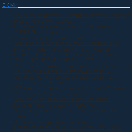
В СМИ
Всероссийские казачьи игры пройдут весной 2027
года в Москве
05.08.2026
С ДНЕМ РОЖДЕНИЯ, ДОРОГОЙ ВЛАДЫКА
КИРИЛЛ!
05.08.2026
Приняли присягу Родине
04.08.2026
Семинар по противодействию неоязыческим
культам прошел в Ставрополе
04.08.2026
СТАВРОПОЛЬСКОЙ ОКРУЖНОЙ КАЗАЧЬЕЙ
ДРУЖИНЕ ИСПОЛНИЛОСЬ 13 ЛЕТ
02.08.2026
В Москве состоялась рабочая встреча директора
Росгвардии Виктора Золотова и атамана
Всероссийского казачьего общества Виталия
Кузнецова.
31.07.2026
В Грозном состоялась рабочая встреча Виталия
Кузнецова и Ахмеда Дудаева
27.07.2026
Казачата Архиерейского казачьего конвоя
приняли участие в сдаче норматива
Ворошиловский Стрелок на полигоне МО РФ
27.07.2026
В Грозном на храм в честь святого
равноапостольного великого князя Владимира