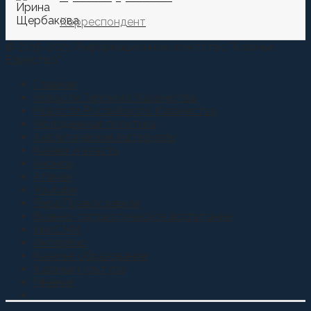
Корреспондент
© 2015-2021 Информационное агентство "Казачье
Единство"
Главная
Новости Терского Казачества
Новости Российского Казачества
Молодежная политика
Аналитические материалы
Казаки и власть
Анонсы
Атаман
Youtube
Вера Православная
Военно-патриотическое воспитание
ИноСМИ
Интервью
Казачье образование
Казачья культура
Мнение