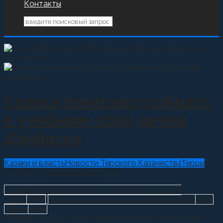
Контакты
Казаки помогают собрать
к учебному году детей
Донбасса
Казаки и власть
Новости Терского Казачества
Терцы
29.08.2022
Администратор
0
Ставропольское окружное казачье общество
ТВКО
2556
Терское войсковое казачье общество
3136
Терцы
1409
Воскресное утро для Ставропольского городского