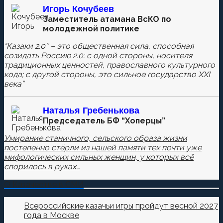
Игорь Кочубеев
Комментировать
Заместитель атамана ВсКО по
молодежной политике
“Казаки 2.0″ – это общественная сила, способная
созидать Россию 2.0: с одной стороны, носителя
Сохранить моё имя, email и адрес сайта в этом
традиционных ценностей, православного культурного
браузере для последующих моих комментариев.
кода; с другой стороны, это сильное государство XXI
века”
Наталья
Гребенькова
Председатель БФ “Хоперцы”
Умирание станичного, сельского образа жизни
постепенно стёрли из нашей памяти тех почти уже
мифологических сильных женщин, у которых всё
спорилось в руках…
О Казачестве в СМИ
Всероссийские казачьи игры пройдут весной 2027
года в Москве