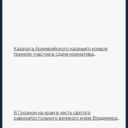
Казачата Архиерейского казачьего конвоя
приняли участие в сдаче норматива
Ворошиловский Стрелок на полигоне МО РФ
В Грозном на храм в честь святого
равноапостольного великого князя Владимира
установили купол и крест