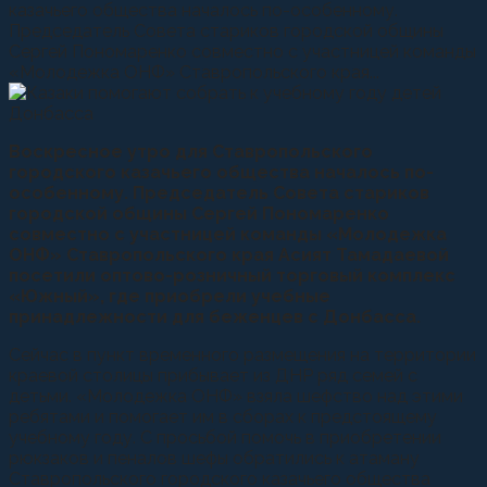
казачьего общества началось по-особенному.
Председатель Совета стариков городской общины
Сергей Пономаренко совместно с участницей команды
«Молодежка ОНФ» Ставропольского края...
Воскресное утро для Ставропольского
городского казачьего общества началось по-
особенному. Председатель Совета стариков
городской общины Сергей Пономаренко
совместно с участницей команды «Молодежка
ОНФ» Ставропольского края Асият Тамадаевой
посетили оптово-розничный торговый комплекс
«Южный», где приобрели учебные
принадлежности для беженцев с Донбасса.
Сейчас в пункт временного размещения на территории
краевой столицы прибывает из ДНР ряд семей с
детьми. «Молодежка ОНФ» взяла шефство над этими
ребятами и помогает им в сборах к предстоящему
учебному году. С просьбой помочь в приобретении
рюкзаков и пеналов шефы обратились к атаману
Ставропольского городского казачьего общества