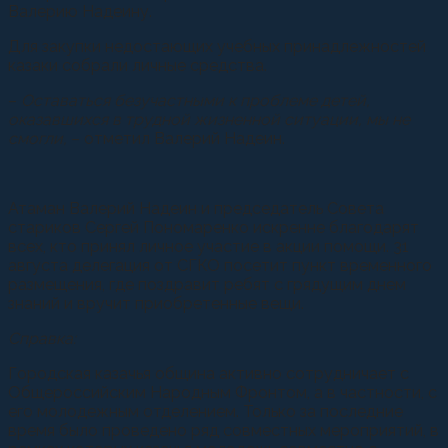
Валерию Надеину.
Для закупки недостающих учебных принадлежностей
казаки собрали личные средства.
–
Оставаться безучастными к проблеме детей,
оказавшихся в трудной жизненной ситуации, мы не
смогли,
– отметил Валерий Надеин.
Атаман Валерий Надеин и председатель Совета
стариков Сергей Пономаренко искренне благодарят
всех, кто принял личное участие в акции помощи. 31
августа делегация от СГКО посетит пункт временного
размещения, где поздравит ребят с грядущим днем
знаний и вручит приобретенные вещи.
Справка:
Городская казачья община активно сотрудничает с
Общероссийским Народным Фронтом, а в частности, с
его молодежным отделением. Только за последние
время было проведено ряд совместных мероприятий, в