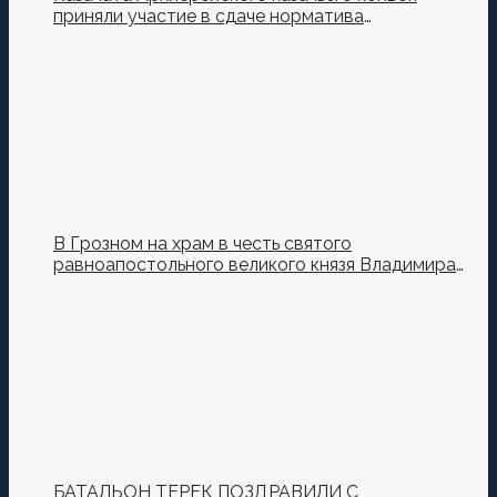
приняли участие в сдаче норматива
Ворошиловский Стрелок на полигоне МО РФ
В Грозном на храм в честь святого
равноапостольного великого князя Владимира
установили купол и крест
БАТАЛЬОН ТЕРЕК ПОЗДРАВИЛИ С