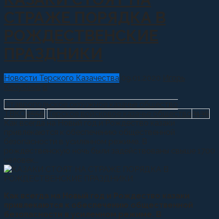
СТРАЖЕ ПОРЯДКА В
РОЖДЕСТВЕНСКИЕ
ПРАЗДНИКИ
Новости Терского Казачества
09.01.2020
Игорь
Кочубеев
0
Ставропольское окружное казачье общество
ТВКО
2556
Терское войсковое казачье общество
3136
Как всегда на Новый год и Рождество казаки
привлекаются к обеспечению общественной
безопасности в усиленном режиме. В
рождественскую ночь были задействованы свыше 1700
человек...
Как всегда на Новый год и Рождество казаки
привлекаются к обеспечению общественной
безопасности в усиленном режиме. В