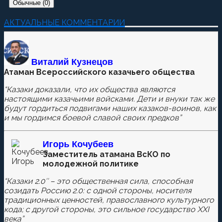
Обычные (0)
Добавить комментарий
АКТУАЛЬНЫЕ КОММЕНТАРИИ
Пока нет комментариев.
Оставьте первый комментарий.
Виталий Кузнецов
Атаман Всероссийского казачьего общества
Ваш адрес email не будет опубликован.
Обязательные
поля помечены
*
“Казаки доказали, что их общества являются
настоящими казачьими войсками. Дети и внуки так же
будут гордиться подвигами наших казаков-воинов, как
и мы гордимся боевой славой своих предков”
Комментировать
Игорь Кочубеев
Заместитель атамана ВсКО по
молодежной политике
Сохранить моё имя, email и адрес сайта в этом
“Казаки 2.0″ – это общественная сила, способная
браузере для последующих моих комментариев.
созидать Россию 2.0: с одной стороны, носителя
традиционных ценностей, православного культурного
кода; с другой стороны, это сильное государство XXI
века”