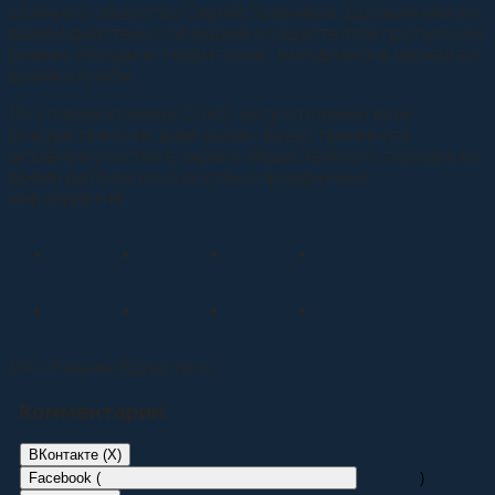
казачьего общества Сергей Пальчиков. Дружинники во
взаимодействии с полицией осуществляли пропускной
режим, обходили территорию, находились в церкви во
время службы.
По словам атамана СОКО, на протяжении всех
рождественских дней казаки будут принимать
активное участие в охране общественного порядка во
время детских или массовых праздничных
мероприятий.
ИА «Казачье Единство»
Комментарии:
ВКонтакте (
X
)
Facebook (
)