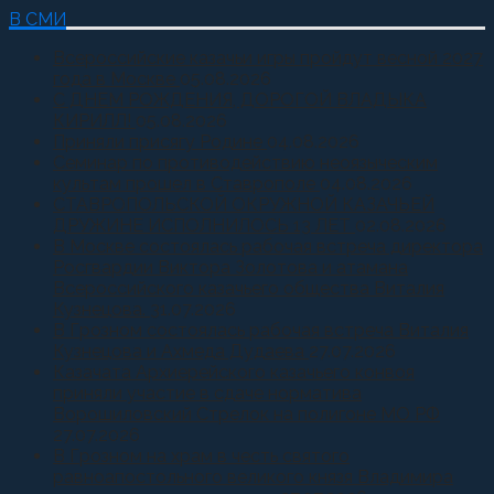
В СМИ
Всероссийские казачьи игры пройдут весной 2027
года в Москве
05.08.2026
С ДНЕМ РОЖДЕНИЯ, ДОРОГОЙ ВЛАДЫКА
КИРИЛЛ!
05.08.2026
Приняли присягу Родине
04.08.2026
Семинар по противодействию неоязыческим
культам прошел в Ставрополе
04.08.2026
СТАВРОПОЛЬСКОЙ ОКРУЖНОЙ КАЗАЧЬЕЙ
ДРУЖИНЕ ИСПОЛНИЛОСЬ 13 ЛЕТ
02.08.2026
В Москве состоялась рабочая встреча директора
Росгвардии Виктора Золотова и атамана
Всероссийского казачьего общества Виталия
Кузнецова.
31.07.2026
В Грозном состоялась рабочая встреча Виталия
Кузнецова и Ахмеда Дудаева
27.07.2026
Казачата Архиерейского казачьего конвоя
приняли участие в сдаче норматива
Ворошиловский Стрелок на полигоне МО РФ
27.07.2026
В Грозном на храм в честь святого
равноапостольного великого князя Владимира