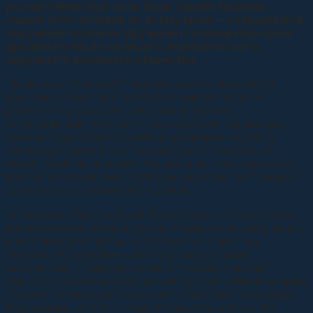
рождественскую ночь были задействованы
свыше 1700 человек по всему краю – сотрудников
окружной казачьей дружины и членов народных
дружин из числа казаков Ставропольского
окружного казачьего общества.
По приказу атамана Ставропольского окружного
казачьего общества Сергея Пальчикова, во всех
районах и округах региона казаки вместе с
сотрудниками полиции патрулировали территории
храмов и церквей во время праздничных служб, а
также дежурили в местах массового пребывания
людей. Было привлечено 109 дружин, плюс окружная
казачья дружина, действующая в крае на постоянной
основе, всего свыше 1700 казаков.
30 человек обеспечивали безопасность в Казанском
кафедральном соборе города Ставрополя, где в ночь с
6 на 7 января, в праздник Рождества Христова
служение божественной литургии возглавил
митрополит Ставропольский и Невинномысский
Кирилл. Участие во всенощном бдении приняли атаман
Терского войскового казачьего общества Александр
Журавский и атаман Ставропольского окружного