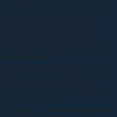
«Казачью поляну» в селе Нины казаки начали создавать
еще девять лет назад, основное развитие выпало на
последние три года. Как и задумывалось, она стала
одной большой зоной отдыха для всех жителей.
Сегодня «Казачья поляна» с навесом, столами,
купелью, пейнтбольной и спортивной площадками –
настоящий центр притяжения. Там проходят все
праздничные мероприятия села, фестивали,
соревнования, казачьи игры, как сельские, так и
районные, шермиции, крещенские купания и так далее.
Недавно даже первую свадьбу провели с красивым
казачьим оформлением.
– А летом этого года впервые провели двухдневный
региональный фестиваль казачьей культуры, удался на
славу. Тогда и появилась потребность в установке
сцены, а Анастасия превратила идею в проект,
разработала и расписала все этапы строительства,
бюджет, участников, – говорит сотник Нинского ХКО,
классный руководитель казачьего кадетского класса
СОШ №9 Таисия Жеребкова.
К слову, проект уже начали воплощать, казаки вместе
с кадетами заложили фундамент. Продолжится