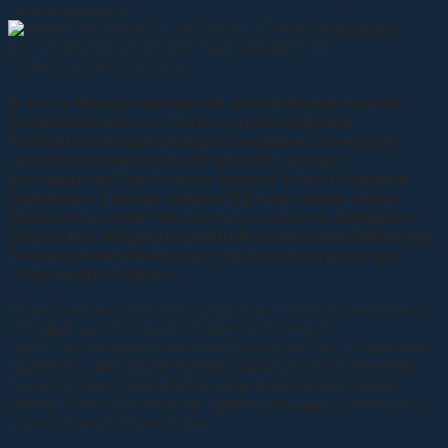
заняла ученица...
В честь Международного дня добровольцев в
Зеленокумске состоялось награждение
победителей прошедшего недавно конкурса
«Лучший волонтерский проект» среди
школьников Советского округа. 1 место заняла
ученица 11 класса школы №9 села Нины, кадет
казачьего клуба Нинского хуторского казачьего
общества, младший урядник Анастасия Рыбакова.
Она разработала проект по благоустройству
«Казачьей поляны».
На районном конкурсе представители волонтерских
отрядов школ со всего Советского округа
представили семь самых разных проектов, но лучшим
признали один единственный казачий. Заслуженную
грамоту Анастасии Рыбаковой вручила начальник
управления образования администрации Советского
округа Таисия Пахмутова.