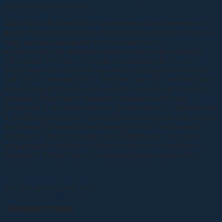
строительство летом.
Для Насти Рыбаковой это не первое достижение: на
волонтерском поприще, творческом, казачьем. В этом
году школьница заняла второе место на
всероссийском казачьем православном фестивале
«Будущее России – это мы», вокальный дуэт с ее
участием стал третьим на международном конкурсе
детского и юношеского творчества «На семи ветрах»,
региональный Центр молодежных проектов отметил
девушку благодарственным письмом за вклад в
развитие добровольческого движения на Ставрополье,
в учебе казачка идет на серебряную медаль, решением
атамана Воронцово-Александровского районного
казачьего общества Николая Деревянко Анастасия
награждена медалью Ставропольского окружного
казачьего общества «За возрождение казачества».
ИА «Казачье Единство»
Комментарии: