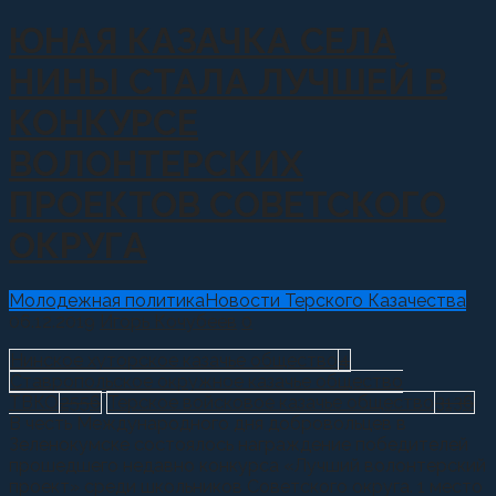
ЮНАЯ КАЗАЧКА СЕЛА
НИНЫ СТАЛА ЛУЧШЕЙ В
КОНКУРСЕ
ВОЛОНТЕРСКИХ
ПРОЕКТОВ СОВЕТСКОГО
ОКРУГА
Молодежная политика
Новости Терского Казачества
06.12.2019
Игорь Кочубеев
0
Нинское хуторское казачье общество
4
Ставропольское окружное казачье общество
ТВКО
2556
Терское войсковое казачье общество
3136
В честь Международного дня добровольцев в
Зеленокумске состоялось награждение победителей
прошедшего недавно конкурса «Лучший волонтерский
проект» среди школьников Советского округа. 1 место