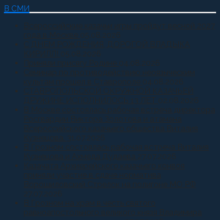
В СМИ
Всероссийские казачьи игры пройдут весной 2027
года в Москве
05.08.2026
С ДНЕМ РОЖДЕНИЯ, ДОРОГОЙ ВЛАДЫКА
КИРИЛЛ!
05.08.2026
Приняли присягу Родине
04.08.2026
Семинар по противодействию неоязыческим
культам прошел в Ставрополе
04.08.2026
СТАВРОПОЛЬСКОЙ ОКРУЖНОЙ КАЗАЧЬЕЙ
ДРУЖИНЕ ИСПОЛНИЛОСЬ 13 ЛЕТ
02.08.2026
В Москве состоялась рабочая встреча директора
Росгвардии Виктора Золотова и атамана
Всероссийского казачьего общества Виталия
Кузнецова.
31.07.2026
В Грозном состоялась рабочая встреча Виталия
Кузнецова и Ахмеда Дудаева
27.07.2026
Казачата Архиерейского казачьего конвоя
приняли участие в сдаче норматива
Ворошиловский Стрелок на полигоне МО РФ
27.07.2026
В Грозном на храм в честь святого
равноапостольного великого князя Владимира