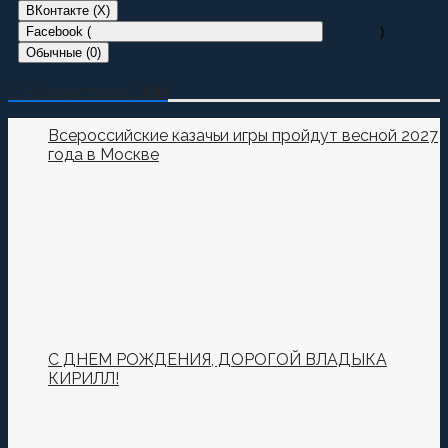
ВКонтакте (
X
)
Facebook (
)
Обычные (0)
Добавить комментарий
О Казачестве в СМИ
Пока нет комментариев.
Всероссийские казачьи игры пройдут весной 2027
года в Москве
Оставьте первый комментарий.
Ваш адрес email не будет опубликован.
Обязательные
поля помечены
*
Комментировать
С ДНЕМ РОЖДЕНИЯ, ДОРОГОЙ ВЛАДЫКА
КИРИЛЛ!
Сохранить моё имя, email и адрес сайта в этом
браузере для последующих моих комментариев.