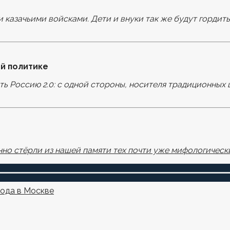
и казачьими войсками. Дети и внуки так же будут гордит
оля помечены
*
й политике
ать Россию 2.0: с одной стороны, носителя традиционных 
узере для последующих моих комментариев.
но стёрли из нашей памяти тех почти уже мифологически
года в Москве