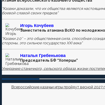
Атаман Всероссийского казачьего общества
Оставьте первый комментарий.
“Казаки доказали, что их общества являются настоящим
Ваш адрес email не будет опубликован.
Обязательные п
боевой славой своих предков”
Игорь Кочубеев
Заместитель атамана ВсКО по молодежно
Комментировать
“Казаки 2.0″ – это общественная сила, способная созид
стороны, это сильное государство XXI века”
Сохранить моё имя, email и адрес сайта в этом бра
Наталья
Гребенькова
Председатель БФ “Хоперцы”
Умирание станичного, сельского образа жизни постепен
О Казачестве в СМИ
Всероссийские казачьи игры пройдут весной 2027 