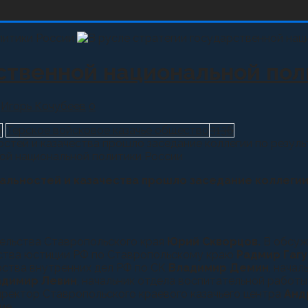
рственной национальной по
Игорь Кочубеев
0
6
Терское войсковое казачье общество
3136
стей и казачества прошло заседание коллегии по результ
альностей и казачества прошло заседание коллегии
тельства Ставропольского края
Юрий Скворцов.
В обсуж
рства юстиции РФ по Ставропольскому краю
Радмир Гаг
рства внутренних дел РФ по СК
Владимир
Демин
, нача
адимир Левин
, начальник отдела воспитательной работ
директор Ставропольского краевого казачьего центра
Анд
ие.