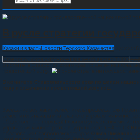
В русле стратегии госуда
Казаки и власть
Новости Терского Казачества
27.12.2018
Ставропольское окружное казачье общество ТВКО
255
В комитете Ставропольского края по делам национально
предстоящий 2019...
В комитете Ставропольского края по делам национ
году и задачам на предстоящий 2019 год.
Заседание возглавил заместитель председателя Прави
заместитель начальника Главного управления министе
общественного порядка) Главного управления министе
управления министерства внутренних дел РФ по СК
Вл
образования Ставропольского края
Ольга Пикалова
, 
конфликтологии, профессор
Виктор Авксентьев
и друг