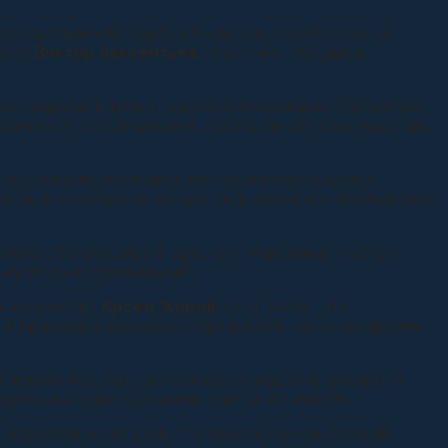
сударственной национальной политики России на
ссор
Виктор Авксентьев.
Участники обсудили
межнациональных и этноконфессиональных отношений,
логического исследования, посвященного самочувствию
 протяжении последних лет количество таковых
 они были своевременно урегулированы, а их последствия
ежью, обучающейся в средне-специальных учебных
-культурных организаций.
м казачества
Арсен Жиров
. Он отметил, что
я. В крае охраняют правопорядок 108 народных дружин
, изъято 894,3 гр. наркотических веществ, раскрыто
рополья будет увеличена еще на 40 человек.
направленных на развитие традиционной казачьей