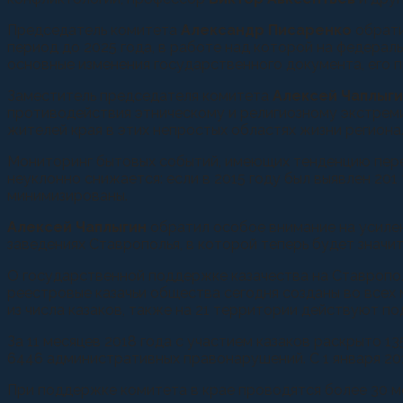
Председатель комитета
Александр Писаренко
обрати
период до 2025 года, в работе над которой на федера
основные изменения государственного документа, его п
Заместитель председателя комитета
Алексей Чаплыг
противодействия этническому и религиозному экстрем
жителей края в этих непростых областях жизни региона
Мониторинг бытовых событий, имеющих тенденцию перер
неуклонно снижается: если в 2015 году был выявлен 201
минимизированы.
Алексей Чаплыгин
обратил особое внимание на усиле
заведениях Ставрополья, в которой теперь будет значи
О государственной поддержке казачества на Ставропол
реестровые казачьи общества сегодня созданы во всех
из числа казаков, также на 21 территории действуют п
За 11 месяцев 2018 года с участием казаков раскрыто 13
6446 административных правонарушений. С 1 января 20
При поддержке комитета в крае проводятся более 30 м