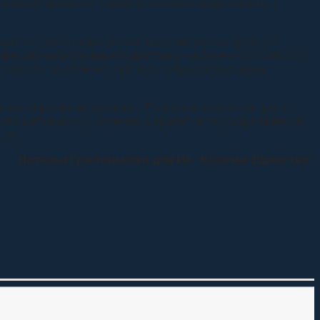
аванием дополнительного казачьего компонента в
мы и питание кадет более трех миллионов рублей.
офессиональную переподготовку на базе «Московского
ы совместно с министерством образования края
ению обращений граждан. По итогам коллегии принят
х по детальному изучению Стратегии государственной
ва.
Наталья Гребенькова для ИА “Казачье Единство”