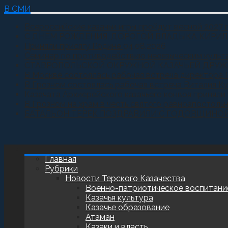
В СМИ
Всероссийские казачьи игры пройдут весной 2027 
С ДНЕМ РОЖДЕНИЯ, ДОРОГОЙ ВЛАДЫКА КИРИЛ
Приняли присягу Родине
04.08.2026
Семинар по противодействию неоязыческим культ
СТАВРОПОЛЬСКОЙ ОКРУЖНОЙ КАЗАЧЬЕЙ ДРУЖ
В Москве состоялась рабочая встреча директора 
В Грозном состоялась рабочая встреча Виталия К
Казачата Архиерейского казачьего конвоя принял
В Грозном на храм в честь святого равноапостоль
БАТАЛЬОН ТЕРЕК ПОЗДРАВИЛИ С ГОДОВЩИНО
Главная
Рубрики
Новости Терского Казачества
Военно-патриотическое воспитани
Казачья культура
Казачье образование
Атаман
Казаки и власть