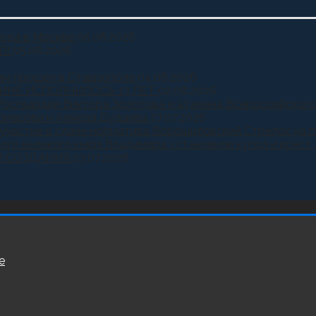
года в Москве
05.08.2026
Л!
05.08.2026
ам прошел в Ставрополе
04.08.2026
ИНЕ ИСПОЛНИЛОСЬ 13 ЛЕТ
02.08.2026
Росгвардии Виктора Золотова и атамана Всероссийского
узнецова и Ахмеда Дудаева
27.07.2026
и участие в сдаче норматива Ворошиловский Стрелок на
ного великого князя Владимира установили купол и крест
Й СОЗДАНИЯ
23.07.2026
е