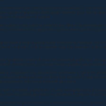
л внимание участников на новую редакцию Стратегии го
льном уровне принимал непосредственное участие профе
риоритетные цели и задачи.
ин
подвел итоги работы комитета в сфере гармонизации 
изму, обозначил ключевые показатели ежегодного социо
.
астания в межнациональную плоскость, показал, что на
 такой конфликт, то в уходящем году 132 инцидента. Все
ние профилактической и воспитательной работы с молод
тельно усилена роль руководителей краевых национально
ье в уходящем году рассказал начальник отдела по дела
 муниципальных районах и городских округах Ставрополь
одразделения окружной казачьей дружины.
5 преступлений, задержано 25 лиц, находящихся в розыске
19 года окружная дружина по решению Губернатора Став
ероприятий регионального и межрегионального уровней, 