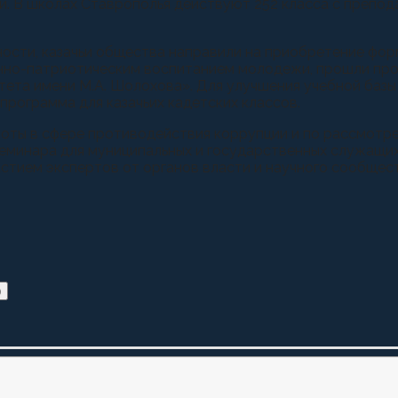
. В школах Ставрополья действуют 252 класса с препод
ности, казачьи общества направили на приобретение фор
оенно-патриотическим воспитанием молодежи, прошли пр
тета имени М.А. Шолохова». Для улучшения учебной баз
рограмма для казачьих кадетских классов.
боты в сфере противодействия коррупции и по рассмотр
 семинара для муниципальных и государственных служащи
астием экспертов от органов власти и научного сообщест
)