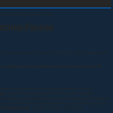
литики России
атам деятельности комитета в 2018 году и задачам на
 по результатам деятельности комитета в 2018
дении вопросов повестки дня приняли участие
уев
, заместитель начальника полиции (по охране
льник отдела управления по вопросам миграции Главного
ы и дополнительного образования детей министерства
рей Воронцов
, ученый, эксперт в области