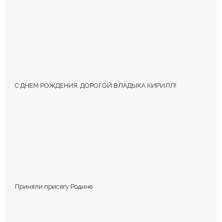
Ваш адрес email не будет опубликован.
Обязательные поля
помечены
*
С ДНЕМ РОЖДЕНИЯ, ДОРОГОЙ ВЛАДЫКА КИРИЛЛ!
КОММЕНТИРОВАТЬ
Приняли присягу Родине
Сохранить моё имя, email и адрес сайта в этом браузере для
последующих моих комментариев.