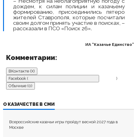
– Несмотря на неблагоприятную погоду с
дождем, к силам полиции и казачьему
формированию, присоединились пятеро
жителей Ставрополя, которые посчитали
своим долгом принять участие в поисках, –
рассказали в ПСО «Поиск 26».
ИА “Казачье Единство”
Комментарии:
ВКонтакте (
X
)
Facebook (
)
Обычные (0)
ДОБАВИТЬ КОММЕНТАРИЙ
О КАЗАЧЕСТВЕ В СМИ
Пока нет комментариев.
Всероссийские казачьи игры пройдут весной 2027 года в
Оставьте первый комментарий.
Москве