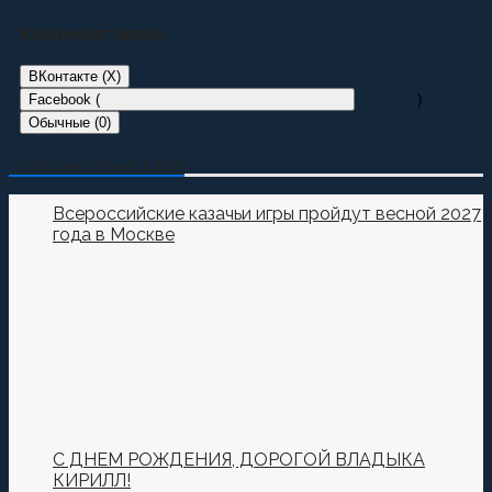
Комментарии:
ВКонтакте (
X
)
Facebook (
)
Обычные (0)
Добавить комментарий
О Казачестве в СМИ
Пока нет комментариев.
Всероссийские казачьи игры пройдут весной 2027
года в Москве
Оставьте первый комментарий.
Ваш адрес email не будет опубликован.
Обязательные
поля помечены
*
Комментировать
С ДНЕМ РОЖДЕНИЯ, ДОРОГОЙ ВЛАДЫКА
КИРИЛЛ!