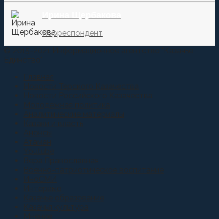
Ирина Щербакова
Корреспондент
© 2015-2021 Информационное агентство "Казачье
Единство"
Главная
Новости Терского Казачества
Новости Российского Казачества
Молодежная политика
Аналитические материалы
Казаки и власть
Анонсы
Атаман
Youtube
Вера Православная
Военно-патриотическое воспитание
ИноСМИ
Интервью
Казачье образование
Казачья культура
Мнение