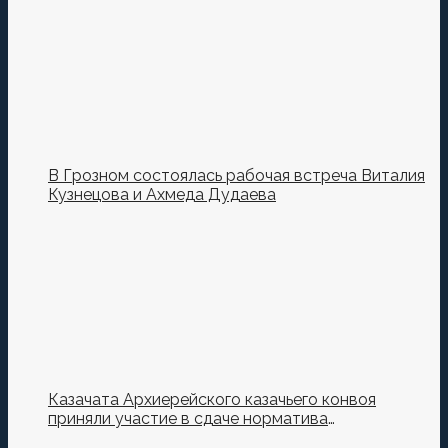
Кузнецова.
В Грозном состоялась рабочая встреча Виталия
Кузнецова и Ахмеда Дудаева
Казачата Архиерейского казачьего конвоя
приняли участие в сдаче норматива
Ворошиловский Стрелок на полигоне МО РФ