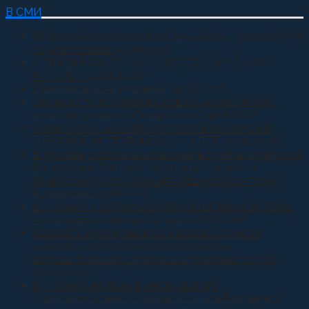
В СМИ
Всероссийские казачьи игры пройдут весной 2027
года в Москве
05.08.2026
С ДНЕМ РОЖДЕНИЯ, ДОРОГОЙ ВЛАДЫКА
КИРИЛЛ!
05.08.2026
Приняли присягу Родине
04.08.2026
Семинар по противодействию неоязыческим
культам прошел в Ставрополе
04.08.2026
СТАВРОПОЛЬСКОЙ ОКРУЖНОЙ КАЗАЧЬЕЙ
ДРУЖИНЕ ИСПОЛНИЛОСЬ 13 ЛЕТ
02.08.2026
В Москве состоялась рабочая встреча директора
Росгвардии Виктора Золотова и атамана
Всероссийского казачьего общества Виталия
Кузнецова.
31.07.2026
В Грозном состоялась рабочая встреча Виталия
Кузнецова и Ахмеда Дудаева
27.07.2026
Казачата Архиерейского казачьего конвоя
приняли участие в сдаче норматива
Ворошиловский Стрелок на полигоне МО РФ
27.07.2026
В Грозном на храм в честь святого
равноапостольного великого князя Владимира