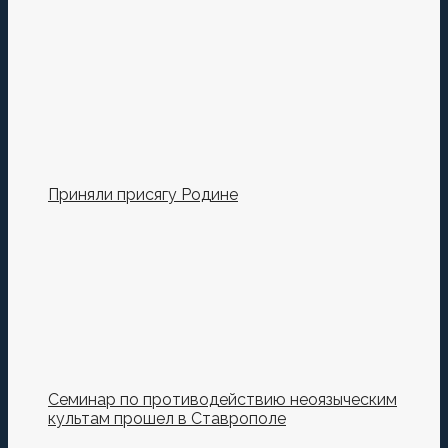
Сохранить моё имя, email и адрес сайта в этом
браузере для последующих моих комментариев.
Приняли присягу Родине
Семинар по противодействию неоязыческим
культам прошел в Ставрополе