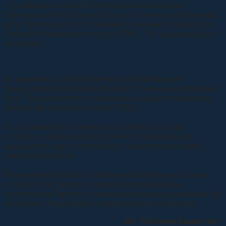
25 февраля в селе Пролетарское (Кабардино-
Балкарская Республика) прошел отчетно-выборочный
Круг Пролетарского станичного казачьего общества
Терско-Малкинского округа ТВКО. По традиции Круг
начался с...
25 февраля в селе Пролетарское (Кабардино-
Балкарская Республика) прошел отчетно-выборочный
Круг Пролетарского станичного казачьего общества
Терско-Малкинского округа ТВКО.
По традиции Круг начался с молебна, который
отслужил помощник благочинного Нальчикского
церковного округа по работе с казачеством иерей
Николай Арманов.
Решением Круга был избран новый атаман, которым
стал Виктор Дибров, а также подтверждены
полномочия Первого товарища атамана и ревизионной
комиссии. Утверждён Устав казачьего общества
ИА “Казачье Единство”