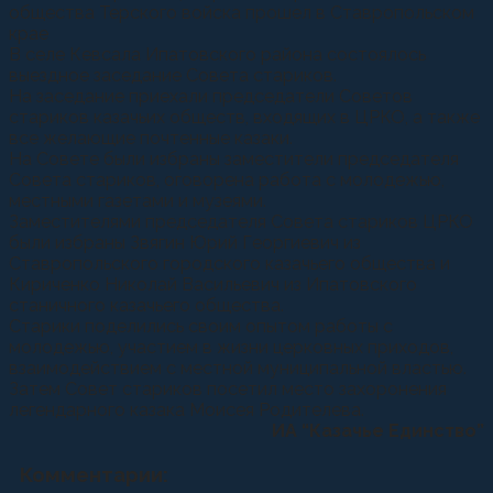
В селе Кевсала Ипатовского района состоялось
выездное заседание Совета стариков.
На заседание приехали председатели Советов
стариков казачьих обществ, входящих в ЦРКО, а также
все желающие почтенные казаки.
На Совете были избраны заместители председателя
Совета стариков, оговорена работа с молодежью,
местными газетами и музеями.
Заместителями председателя Совета стариков ЦРКО
были избраны Звягин Юрий Георгиевич из
Ставропольского городского казачьего общества и
Кириченко Николай Васильевич из Ипатовского
станичного казачьего общества.
Старики поделились своим опытом работы с
молодежью, участием в жизни церковных приходов,
взаимодействием с местной муниципальной властью.
Затем Совет стариков посетил место захоронения
легендарного казака Моисея Родителева.
ИА “Казачье Единство”
Комментарии: