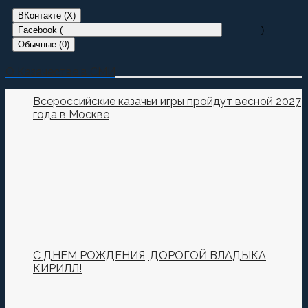
ВКонтакте (
X
)
Facebook (
)
Обычные (0)
Добавить комментарий
О Казачестве в СМИ
Пока нет комментариев.
Всероссийские казачьи игры пройдут весной 2027
года в Москве
Оставьте первый комментарий.
Ваш адрес email не будет опубликован.
Обязательные
поля помечены
*
Комментировать
С ДНЕМ РОЖДЕНИЯ, ДОРОГОЙ ВЛАДЫКА
КИРИЛЛ!
Сохранить моё имя, email и адрес сайта в этом
браузере для последующих моих комментариев.