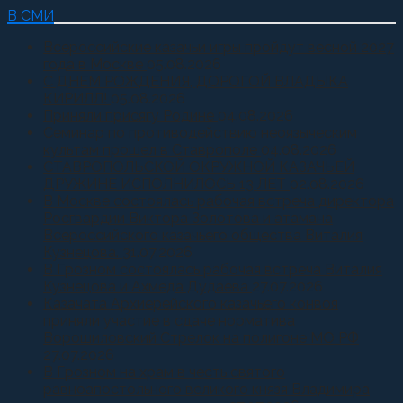
В СМИ
Всероссийские казачьи игры пройдут весной 2027
года в Москве
05.08.2026
С ДНЕМ РОЖДЕНИЯ, ДОРОГОЙ ВЛАДЫКА
КИРИЛЛ!
05.08.2026
Приняли присягу Родине
04.08.2026
Семинар по противодействию неоязыческим
культам прошел в Ставрополе
04.08.2026
СТАВРОПОЛЬСКОЙ ОКРУЖНОЙ КАЗАЧЬЕЙ
ДРУЖИНЕ ИСПОЛНИЛОСЬ 13 ЛЕТ
02.08.2026
В Москве состоялась рабочая встреча директора
Росгвардии Виктора Золотова и атамана
Всероссийского казачьего общества Виталия
Кузнецова.
31.07.2026
В Грозном состоялась рабочая встреча Виталия
Кузнецова и Ахмеда Дудаева
27.07.2026
Казачата Архиерейского казачьего конвоя
приняли участие в сдаче норматива
Ворошиловский Стрелок на полигоне МО РФ
27.07.2026
В Грозном на храм в честь святого
равноапостольного великого князя Владимира