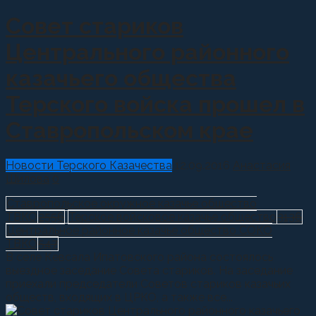
Совет стариков
Центрального районного
казачьего общества
Терского войска прошел в
Ставропольском крае
Новости Терского Казачества
12.09.2016
Анастасия
Шилова
0
Ставропольское окружное казачье общество
ТВКО
2556
Терское войсковое казачье общество
3136
Центральное районное казачье общество СОКО
ТВКО
547
В селе Кевсала Ипатовского района состоялось
выездное заседание Совета стариков. На заседание
приехали председатели Советов стариков казачьих
обществ, входящих в ЦРКО, а также все...