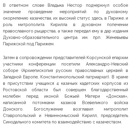
В ответном слове Владыка Нестор подчеркнул особое
значение проведение мероприятий по духовному
окормлению казачества, их высокий статус здесь, в Париже, и
роль митрополита Кирилла в духовном попечении
православного рыцарства, а также передал ему в дар издания
Духовно-образовательного центра им. прп. Женевьевы
Парижской под Парижем.
Затем в сопровождении представителей Корсунской епархии
участники конференции посетили Александро-Невский
соборе (Архиепископия русских православных церквей в
Западной Европе, Константинопольский патриархат). В храме
в присутствии учащихся 4 казачьих кадетских корпусов из
Ростовской области был совершен благодарственный
молебен перед иконой Божьей Матери «Донская»,
написанной потомками казаков Всевеликого войска
Донского. Богослужение возглавил митрополит
Ставропольский и Невинномысский Кирилл, председатель
Синодального комитета по взаимодействию с казачеством.