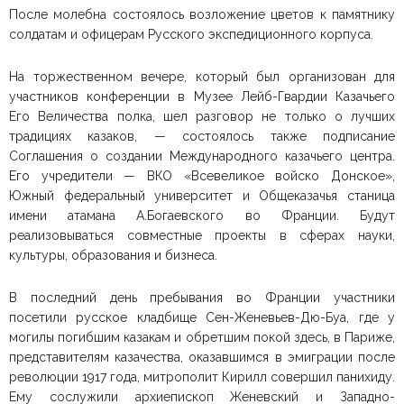
После молебна состоялось возложение цветов к памятнику
солдатам и офицерам Русского экспедиционного корпуса.
На торжественном вечере, который был организован для
участников конференции в Музее Лейб-Гвардии Казачьего
Его Величества полка, шел разговор не только о лучших
традициях казаков, — состоялось также подписание
Соглашения о создании Международного казачьего центра.
Его учредители — ВКО «Всевеликое войско Донское»,
Южный федеральный университет и Общеказачья станица
имени атамана А.Богаевского во Франции. Будут
реализовываться совместные проекты в сферах науки,
культуры, образования и бизнеса.
В последний день пребывания во Франции участники
посетили русское кладбище Сен-Женевьев-Дю-Буа, где у
могилы погибшим казакам и обретшим покой здесь, в Париже,
представителям казачества, оказавшимся в эмиграции после
революции 1917 года, митрополит Кирилл совершил панихиду.
Ему сослужили архиепископ Женевский и Западно-