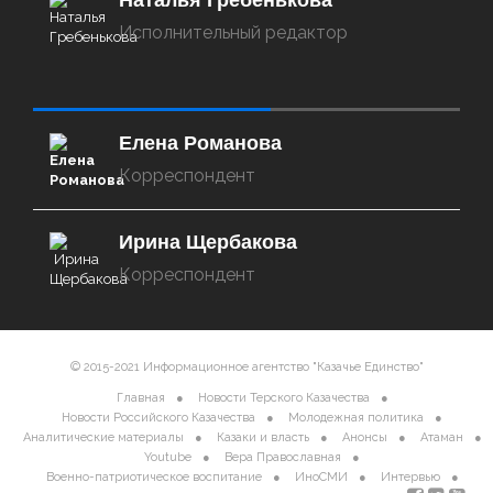
Наталья Гребенькова
Исполнительный редактор
‌‌‍‍ ‌‌‍‍ ‌‌‍‍ ‌‌‍‍ ‌‌‍‍ ‌‌‍‍
Елена Романова
Корреспондент
Ирина Щербакова
Корреспондент
© 2015-2021 Информационное агентство "Казачье Единство"
Главная
Новости Терского Казачества
Новости Российского Казачества
Молодежная политика
Аналитические материалы
Казаки и власть
Анонсы
Атаман
Youtube
Вера Православная
Военно-патриотическое воспитание
ИноСМИ
Интервью