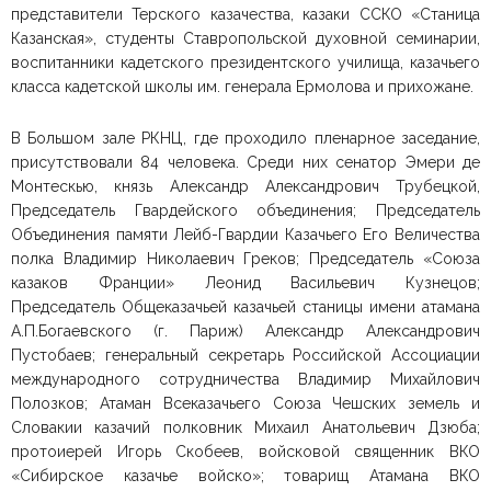
представители Терского казачества, казаки ССКО «Станица
Казанская», студенты Ставропольской духовной семинарии,
воспитанники кадетского президентского училища, казачьего
класса кадетской школы им. генерала Ермолова и прихожане.
В Большом зале РКНЦ, где проходило пленарное заседание,
присутствовали 84 человека. Среди них сенатор Эмери де
Монтескью, князь Александр Александрович Трубецкой,
Председатель Гвардейского объединения; Председатель
Объединения памяти Лейб-Гвардии Казачьего Его Величества
полка Владимир Николаевич Греков; Председатель «Союза
казаков Франции» Леонид Васильевич Кузнецов;
Председатель Общеказачьей казачьей станицы имени атамана
А.П.Богаевского (г. Париж) Александр Александрович
Пустобаев; генеральный секретарь Российской Ассоциации
международного сотрудничества Владимир Михайлович
Полозков; Атаман Всеказачьего Союза Чешских земель и
Словакии казачий полковник Михаил Анатольевич Дзюба;
протоиерей Игорь Скобеев, войсковой священник ВКО
«Сибирское казачье войско»; товарищ Атамана ВКО