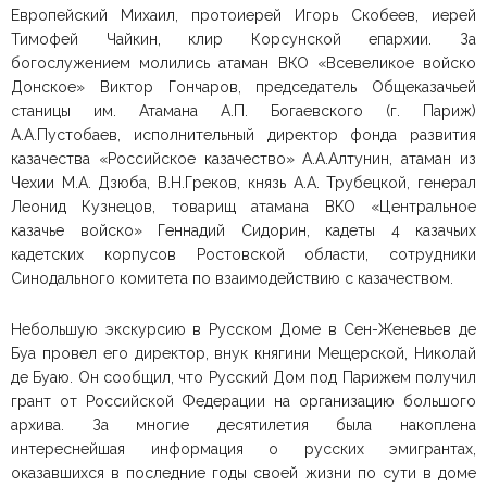
Европейский Михаил, протоиерей Игорь Скобеев, иерей
Тимофей Чайкин, клир Корсунской епархии. За
богослужением молились атаман ВКО «Всевеликое войско
Донское» Виктор Гончаров, председатель Общеказачьей
станицы им. Атамана А.П. Богаевского (г. Париж)
А.А.Пустобаев, исполнительный директор фонда развития
казачества «Российское казачество» А.А.Алтунин, атаман из
Чехии М.А. Дзюба, В.Н.Греков, князь А.А. Трубецкой, генерал
Леонид Кузнецов, товарищ атамана ВКО «Центральное
казачье войско» Геннадий Сидорин, кадеты 4 казачьих
кадетских корпусов Ростовской области, сотрудники
Синодального комитета по взаимодействию с казачеством.
Небольшую экскурсию в Русском Доме в Сен-Женевьев де
Буа провел его директор, внук княгини Мещерской, Николай
де Буаю. Он сообщил, что Русский Дом под Парижем получил
грант от Российской Федерации на организацию большого
архива. За многие десятилетия была накоплена
интереснейшая информация о русских эмигрантах,
оказавшихся в последние годы своей жизни по сути в доме