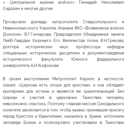
« Центральное казачье войско» Геннадий Николаевич
Сидорин и многие другие.
Прозвучали доклады митрополита Ставропольского и
Невинномысского Кирилла; Атамана ВКО «Всевеликое войско
Донское» В.Г.Гончарова; Председателя Объединения памяти
Лейб-Гвардии Казачьего Его Величества полка В.Н.Грекова;
доктора исторических наук, профессора кафедры
специальных исторических дисциплин и документоведения
исторического факультета Южного федерального
университета А.И.Агафонова.
В своем выступлении Митрополит Кирилл, в частности,
сказал: «Церковь есть опора для христиан, и она обладает
критерием для истины и является ее хранительницей. Без
Церкви и участия в церковных Таинствах человеку
невозможно спастись. Поэтому главная миссия Синодального
комитета заключается в том, чтобы казаки, принявшие присягу
перед Крестом и Евангелием, оказались в Храме, исполняли
заповеди Божии и полнокровно участвовали в Таинствах