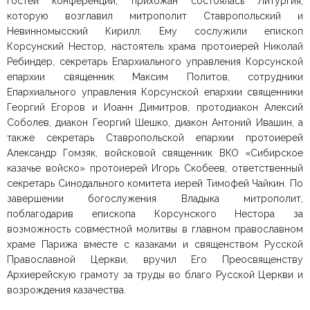
гостей конференции, прихожан состоялась Литургия,
которую возглавил митрополит Ставропольский и
Невинномысский Кирилл. Ему сослужили епископ
Корсунский Нестор, настоятель храма протоиерей Николай
Ребиндер, секретарь Епархиального управления Корсунской
епархии священник Максим Политов, сотрудники
Епархиального управления Корсунской епархии священники
Георгий Егоров и Иоанн Димитров, протодиакон Алексий
Соболев, диакон Георгий Шешко, диакон Антоний Ивашин, а
также секретарь Ставропольской епархии протоиерей
Александр Гомзяк, войсковой священник ВКО «Сибирское
казачье войско» протоиерей Игорь Скобеев, ответственный
секретарь Синодального комитета иерей Тимофей Чайкин. По
завершении богослужения Владыка митрополит,
поблагодарив епископа Корсунского Нестора за
возможность совместной молитвы в главном православном
храме Парижа вместе с казаками и священством Русской
Православной Церкви, вручил Его Преосвященству
Архиерейскую грамоту за труды во благо Русской Церкви и
возрождения казачества.