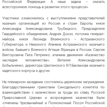
Российской Федерации. А наша задача – оказать
всестороннюю помощь в развитии этого процесса».
Участники ознакомились с выступлениями представителей
казачьих организаций из России и стран Европы; князя
Александра Александровича Трубецкого, Председателя
Гвардейского объединения; Андрея Донзо, потомка генерал-
майора, князя Леонида Вяземского – Астраханского
Губернатора и Наказного Атамана Астраханского казачьего
войска, бывшего Военного Атташе Франции в России; Сергея
Викторовича Пига Петренко, атамана движения «Казачество
наследие человечества», Виталия Александровича
Бобыльченко, директора Шахтинского Я.П.Бакланова казачьего
кадетского корпуса и других.
На пленарном заседании состоялись церемонии награждения.
Благодарственными грамотами Синодального комитета по
взаимодействию с казачеством за труды во славу Русской
Православной Церкви и возрождения казачества были
отмечены Чрезвычайный и Полномочный Посол Российской