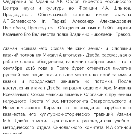
Федерации во Франции А.К. Орлов, директор Российского
Центра науки и культуры во Франции И.А. Шпынов,
Председатель Общеказачьей станицы имени атамана
А.П.Богаевского (г. Париж) Александр Александрович
Пустобаев, Председатель Объединения памяти Лейб-Гвардии
Казачьего Его Величества полка Владимир Николаевич Греков.
Атаман Всеказачьего Союза Чешских земель и Словакии
казачий полковник Михаил Анатольевич Дзюба, рассказывая о
работе своего объединения, напомнил собравшимся, что в
сентябре 2016 года в Праге будет отмечаться 95-летие
русской эмиграции, значительное место в которой занимали
казаки и продолжают занимать их потомки. После
выступления атаман Дзюба наградил орденом Арх. Михаила
Всеказачьего Союза Чешских земель и Словакии с вручением
нагрудного Креста №001 митрополита Ставропольского и
Невинномысского Кирилла за возрождение зарубежного
казачества, его культурно-исторических традиций. Атаман
М.А. Дзюба отметил деятельность руководителя учебно-
методического отдела Синодального комитета И.А.Котиной