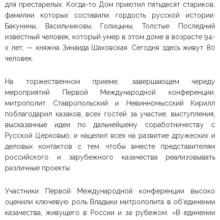
для престарелых. Когда-то Дом приютил пятьдесят стариков,
фамилии которых составили гордость русской истории:
Бакунины, Васильчиковы, Голицыны, Толстые. Последний
известный человек, который умер в этом доме в возрасте 94-
х лет, — княжна Зинаида Шаховская. Сегодня здесь живут 80
человек.
На торжественном приеме, завершающем череду
мероприятий Первой Международной конференции,
митрополит Ставропольский и Невинномысский Кирилл
поблагодарил казаков, всех гостей за участие, выступления,
высказанные идеи по дальнейшему соработничеству с
Русской Церковью, и нацелил всех на развитие дружеских и
деловых контактов с тем, чтобы вместе представителям
российского и зарубежного казачества реализовывать
различные проекты.
Участники Первой Международной конференции высоко
оценили ключевую роль Владыки митрополита в об’единении
казачества, живущего в России и за рубежом. «В единении