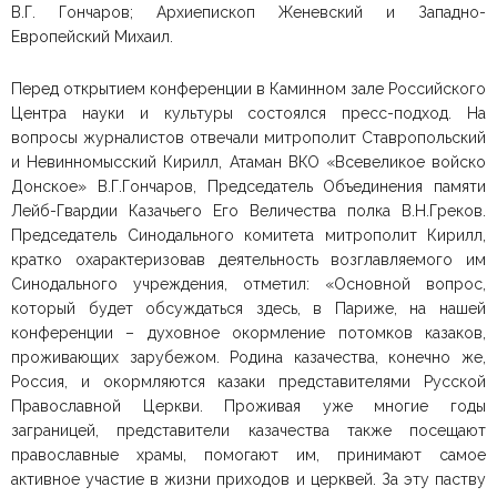
В.Г. Гончаров; Архиепископ Женевский и Западно-
Европейский Михаил.
Перед открытием конференции в Каминном зале Российского
Центра науки и культуры состоялся пресс-подход. На
вопросы журналистов отвечали митрополит Ставропольский
и Невинномысский Кирилл, Атаман ВКО «Всевеликое войско
Донское» В.Г.Гончаров, Председатель Объединения памяти
Лейб-Гвардии Казачьего Его Величества полка В.Н.Греков.
Председатель Синодального комитета митрополит Кирилл,
кратко охарактеризовав деятельность возглавляемого им
Синодального учреждения, отметил: «Основной вопрос,
который будет обсуждаться здесь, в Париже, на нашей
конференции – духовное окормление потомков казаков,
проживающих зарубежом. Родина казачества, конечно же,
Россия, и окормляются казаки представителями Русской
Православной Церкви. Проживая уже многие годы
заграницей, представители казачества также посещают
православные храмы, помогают им, принимают самое
активное участие в жизни приходов и церквей. За эту паству