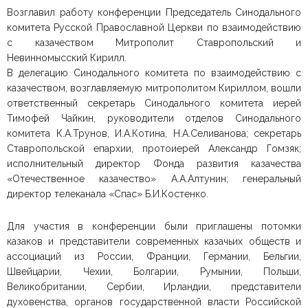
Возглавил работу конференции Председатель Синодального
комитета Русской Православной Церкви по взаимодействию
с казачеством Митрополит Ставропольский и
Невинномысский Кирилл.
В делегацию Синодального комитета по взаимодействию с
казачеством, возглавляемую митрополитом Кириллом, вошли
ответственный секретарь Синодального комитета иерей
Тимофей Чайкин, руководители отделов Синодального
комитета К.А.Трунов, И.А.Котина, Н.А.Селиванова; секретарь
Ставропольской епархии, протоиерей Александр Гомзяк;
исполнительный директор Фонда развития казачества
«Отечественное казачество» А.А.Алтунин; генеральный
директор телеканала «Спас» Б.И.Костенко.
Для участия в конференции были приглашены потомки
казаков и представители современных казачьих обществ и
ассоциаций из России, Франции, Германии, Бельгии,
Швейцарии, Чехии, Болгарии, Румынии, Польши,
Великобритании, Сербии, Ирландии, представители
духовенства, органов государственной власти Российской