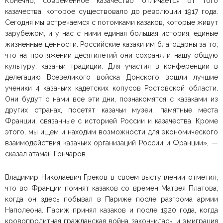
Конечно, современное казачество отличается от того
казачества, которое существовало до революции 1917 года.
Сегодня мы встречаемся с потомками казаков, которые живут
зарубежом, и у нас с ними единая большая история, единые
жизненные ценности. Российские казаки им благодарны за то,
что на протяжении десятилетий они сохраняли нашу общую
культуру, казачьи традиции. Для участия в конференции в
делегацию Всевеликого войска Донского вошли лучшие
ученики 4 казачьих кадетских копусов Ростовской области.
Они будут с нами все эти дни, познакомятся с казаками из
других странах, посетят казачьи музеи, памятные места
Франции, связанные с историей России и казачества. Кроме
этого, мы ищем и находим возможности для экономического
взаимодействия казачьих организаций России и Франции», —
сказал атаман Гончаров.
Владимир Николаевич Греков в своем выступлении отметил,
что во Франции помнят казаков со времен Матвея Платова,
когда он здесь побывал в Париже после разгрома армии
Наполеона. Париж принял казаков и после 1920 года, когда
кровопролитная гражданская война закончилась, и эмиграция