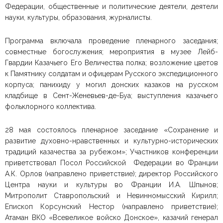
Федерации, общественные и политические деятели, деятели
науки, культуры, образования, журналисты.
Программа включала проведение пленарного заседания;
совместные богослужения; мероприятия в музее Лейб-
Гвардии Казачьего Его Величества полка; возложение цветов
к Памятнику солдатам и офицерам Русского экспедиционного
корпуса; панихиду у могил донских казаков на русском
кладбище в Сент-Женевьев-де-Буа; выступления казачьего
фольклорного коллектива.
28 мая состоялось пленарное заседание «Сохранение и
развитие духовно-нравственных и культурно-исторических
традиций казачества за рубежом»; Участников конференции
приветствовал Посол Российской Федерации во Франции
А.К. Орлов (направлено приветствие); директор Российского
Центра науки и культуры во Франции И.А. Шпынов;
Митрополит Ставропольский и Невинномысский Кирилл;
Епископ Корсунский Нестор (направлено приветствие);
Атаман ВКО «Всевеликое войско Донское», казачий генерал