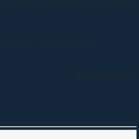
я станет единым координирующим центром для молодых
успешных форм работы казачьих обществ.
ИА “Казачье Единство”