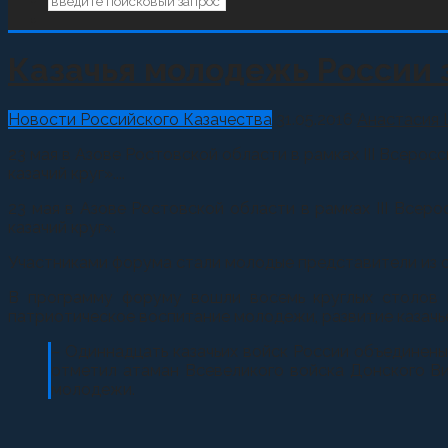
Казачья молодежь России 
Новости Российского Казачества
31.05.2016
Анастасия
23 мая в Азове Ростовской области в рамках III Всер
казачий круг»....
23 мая в Азове Ростовской области в рамках III Все
казачий круг».
Участниками форума стали молодые представители из о
В программу форуму вошли восемь круглых столов п
патриотическое воспитание молодежи, развитие казачье
– Одиннадцать казачьих войск России объединены
отметил атаман Всевеликого войска Донского Ви
молодежи.