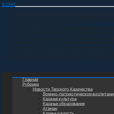
В СМИ
Всероссийские казачьи игры пройдут весной 2027 
С ДНЕМ РОЖДЕНИЯ, ДОРОГОЙ ВЛАДЫКА КИРИЛ
Приняли присягу Родине
04.08.2026
Семинар по противодействию неоязыческим культ
СТАВРОПОЛЬСКОЙ ОКРУЖНОЙ КАЗАЧЬЕЙ ДРУЖ
В Москве состоялась рабочая встреча директора 
В Грозном состоялась рабочая встреча Виталия К
Казачата Архиерейского казачьего конвоя принял
В Грозном на храм в честь святого равноапостоль
БАТАЛЬОН ТЕРЕК ПОЗДРАВИЛИ С ГОДОВЩИНО
Главная
Рубрики
Новости Терского Казачества
Военно-патриотическое воспитани
Казачья культура
Казачье образование
Атаман
Казаки и власть