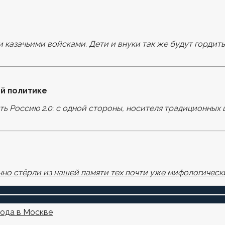
оля помечены
*
и казачьими войсками. Дети и внуки так же будут гордит
й политике
ать Россию 2.0: с одной стороны, носителя традиционных 
узере для последующих моих комментариев.
но стёрли из нашей памяти тех почти уже мифологически
года в Москве