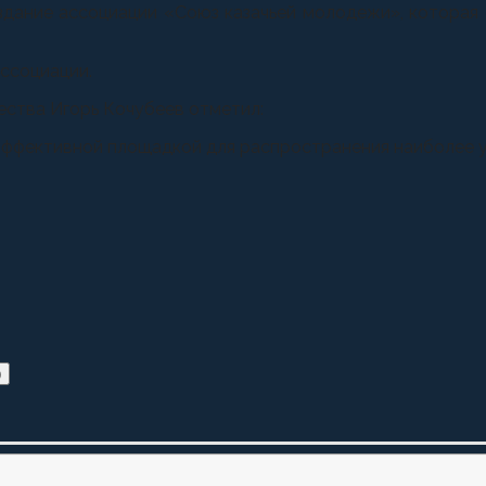
здание ассоциации «Союз казачьей молодежи», котора
ассоциации.
ества Игорь Кочубеев отметил:
 эффективной площадкой для распространения наиболее 
)