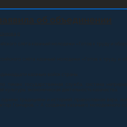
заявила об объединении
 Шилова
0
оссийского слёта казачьей молодежи «Готов к труду и о
российского слёта казачьей молодежи «Готов к труду 
диннадцати казачьих войск страны.
о темам: государственная служба, система непрерывн
й культуры, экономическая деятельность казачества.
 одними традициями и историей: православная вера, люб
ктор Гончаров. – А создание казачьего молодежного с