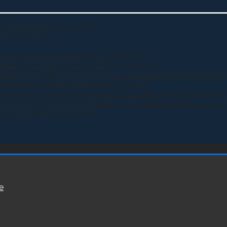
года в Москве
05.08.2026
Л!
05.08.2026
ам прошел в Ставрополе
04.08.2026
ИНЕ ИСПОЛНИЛОСЬ 13 ЛЕТ
02.08.2026
Росгвардии Виктора Золотова и атамана Всероссийского
узнецова и Ахмеда Дудаева
27.07.2026
и участие в сдаче норматива Ворошиловский Стрелок на
ного великого князя Владимира установили купол и крест
Й СОЗДАНИЯ
23.07.2026
е