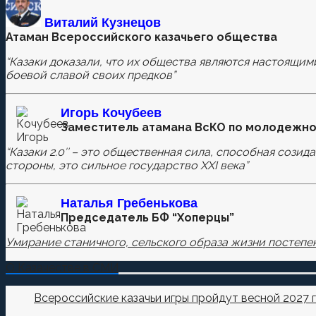
Оставьте первый комментарий.
Виталий Кузнецов
Атаман Всероссийского казачьего общества
Ваш адрес email не будет опубликован.
Обязательные п
“Казаки доказали, что их общества являются настоящим
боевой славой своих предков”
Комментировать
Игорь Кочубеев
Заместитель атамана ВсКО по молодежно
“Казаки 2.0″ – это общественная сила, способная созид
Сохранить моё имя, email и адрес сайта в этом бра
стороны, это сильное государство XXI века”
Наталья
Гребенькова
Председатель БФ “Хоперцы”
Умирание станичного, сельского образа жизни постепен
О Казачестве в СМИ
Всероссийские казачьи игры пройдут весной 2027 