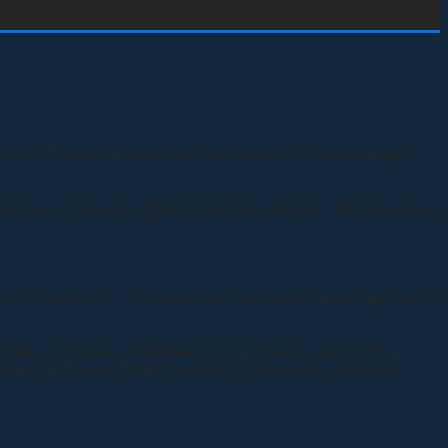
бороне» открылся Всероссийский форум «Молодежный
и обороне» открылся Всероссийский форум «Молодежный
ого казачьего образования, духовно-нравственное и
овь к Отчизне, семейные и культурные ценности, –
оюза поспособствует тесному сплочению казачьей