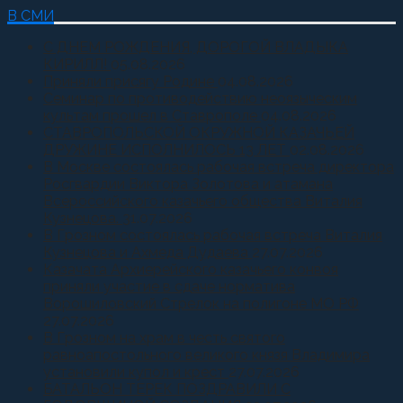
В СМИ
С ДНЕМ РОЖДЕНИЯ, ДОРОГОЙ ВЛАДЫКА
КИРИЛЛ!
05.08.2026
Приняли присягу Родине
04.08.2026
Семинар по противодействию неоязыческим
культам прошел в Ставрополе
04.08.2026
СТАВРОПОЛЬСКОЙ ОКРУЖНОЙ КАЗАЧЬЕЙ
ДРУЖИНЕ ИСПОЛНИЛОСЬ 13 ЛЕТ
02.08.2026
В Москве состоялась рабочая встреча директора
Росгвардии Виктора Золотова и атамана
Всероссийского казачьего общества Виталия
Кузнецова.
31.07.2026
В Грозном состоялась рабочая встреча Виталия
Кузнецова и Ахмеда Дудаева
27.07.2026
Казачата Архиерейского казачьего конвоя
приняли участие в сдаче норматива
Ворошиловский Стрелок на полигоне МО РФ
27.07.2026
В Грозном на храм в честь святого
равноапостольного великого князя Владимира
установили купол и крест
27.07.2026
БАТАЛЬОН ТЕРЕК ПОЗДРАВИЛИ С