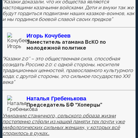
“Казаки доказали, что их общества являются
Ваш адрес email не будет опубликован.
Обязательные
настоящими казачьими войсками. Дети и внуки так же
поля помечены
*
будут гордиться подвигами наших казаков-воинов, как
и мы гордимся боевой славой своих предков”
Игорь Кочубеев
Комментировать
Заместитель атамана ВсКО по
молодежной политике
“Казаки 2.0″ – это общественная сила, способная
созидать Россию 2.0: с одной стороны, носителя
Сохранить моё имя, email и адрес сайта в этом
традиционных ценностей, православного культурного
браузере для последующих моих комментариев.
кода; с другой стороны, это сильное государство XXI
века”
Наталья
Гребенькова
Председатель БФ “Хоперцы”
Умирание станичного, сельского образа жизни
постепенно стёрли из нашей памяти тех почти уже
мифологических сильных женщин, у которых всё
спорилось в руках…