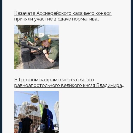
Казачата Архиерейского казачьего конвоя
приняли участие в сдаче норматива
Ворошиловский Стрелок на полигоне МО РФ
В Грозном на храм в честь святого
равноапостольного великого князя Владимира
установили купол и крест