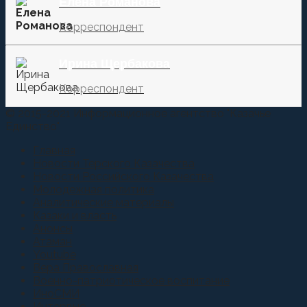
Елена Романова
Корреспондент
Ирина Щербакова
Корреспондент
© 2015-2021 Информационное агентство "Казачье
Единство"
Главная
Новости Терского Казачества
Новости Российского Казачества
Молодежная политика
Аналитические материалы
Казаки и власть
Анонсы
Атаман
Youtube
Вера Православная
Военно-патриотическое воспитание
ИноСМИ
Интервью