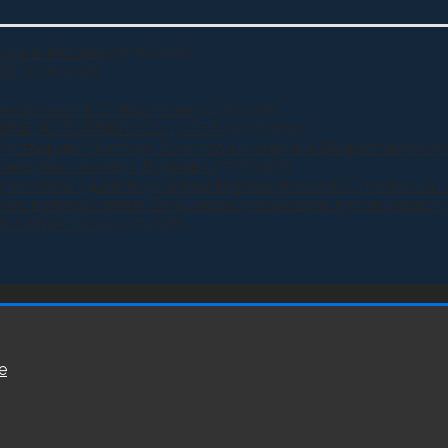
года в Москве
05.08.2026
Л!
05.08.2026
ам прошел в Ставрополе
04.08.2026
ИНЕ ИСПОЛНИЛОСЬ 13 ЛЕТ
02.08.2026
Росгвардии Виктора Золотова и атамана Всероссийского
узнецова и Ахмеда Дудаева
27.07.2026
и участие в сдаче норматива Ворошиловский Стрелок на
ного великого князя Владимира установили купол и крест
Й СОЗДАНИЯ
23.07.2026
е