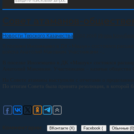
Совет атаманов-обществен
Новости Терского Казачества
17.02.2016
Игорь Кочубее
В поселке Иноземцево в ДК «Машук» состоялся расшир
войска Анатолий Маковкин. Участниками –...
В поселке Иноземцево в ДК «Машук» состоялся расшире
Анатолий Маковкин. Участниками – казачьи общества 
На Совете атаманы выступили с отчетами о проделанно
По итогам Совета была принята резолюция, в которой б
Комментарии:
ВКонтакте (
X
)
Facebook (
Обычные (0
)