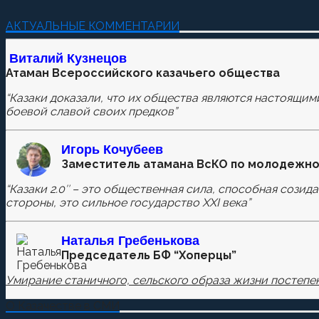
Добавить комментарий
АКТУАЛЬНЫЕ КОММЕНТАРИИ
Пока нет комментариев.
Виталий Кузнецов
Атаман Всероссийского казачьего общества
Оставьте первый комментарий.
“Казаки доказали, что их общества являются настоящим
Ваш адрес email не будет опубликован.
Обязательные п
боевой славой своих предков”
Игорь Кочубеев
Заместитель атамана ВсКО по молодежно
Комментировать
“Казаки 2.0″ – это общественная сила, способная созид
стороны, это сильное государство XXI века”
Сохранить моё имя, email и адрес сайта в этом бра
Наталья
Гребенькова
Председатель БФ “Хоперцы”
Умирание станичного, сельского образа жизни постепен
О Казачестве в СМИ