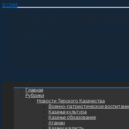
В СМИ
Всероссийские казачьи игры пройдут весной 2027 
С ДНЕМ РОЖДЕНИЯ, ДОРОГОЙ ВЛАДЫКА КИРИЛ
Приняли присягу Родине
04.08.2026
Семинар по противодействию неоязыческим культ
СТАВРОПОЛЬСКОЙ ОКРУЖНОЙ КАЗАЧЬЕЙ ДРУЖ
В Москве состоялась рабочая встреча директора 
В Грозном состоялась рабочая встреча Виталия К
Казачата Архиерейского казачьего конвоя принял
В Грозном на храм в честь святого равноапостоль
БАТАЛЬОН ТЕРЕК ПОЗДРАВИЛИ С ГОДОВЩИНО
Главная
Рубрики
Новости Терского Казачества
Военно-патриотическое воспитани
Казачья культура
Казачье образование
Атаман
Казаки и власть