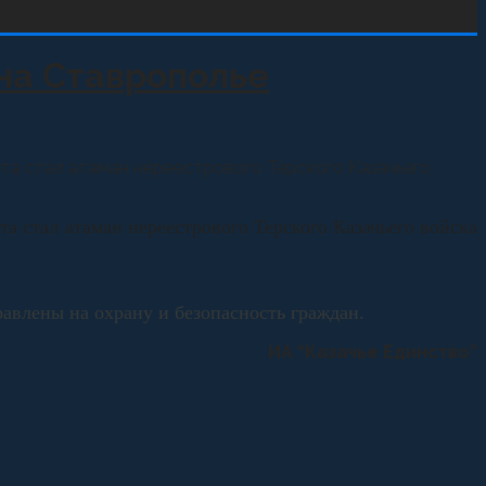
на Ставрополье
а стал атаман нереестрового Терского Казачьего
 стал атаман нереестрового Терского Казачьего войска
равлены на охрану и безопасность граждан.
ИА “Казачье Единство”