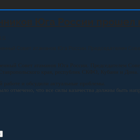
ников Юга России прошел 
в
0
енный Совет атаманов Юга России. Председателем Совет
нный Совет атаманов Юга России. Председателем Совета
Ставропольского края, республик СКФО, Кубани и Дона.
й работе и обсудили актуальные проблемы.
ыло отмечено, что все силы казачества должны быть нап
)