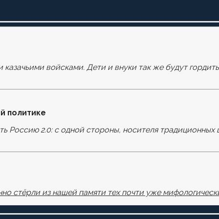
и казачьими войсками. Дети и внуки так же будут гордит
оля помечены
*
й политике
ать Россию 2.0: с одной стороны, носителя традиционных 
узере для последующих моих комментариев.
но стёрли из нашей памяти тех почти уже мифологически