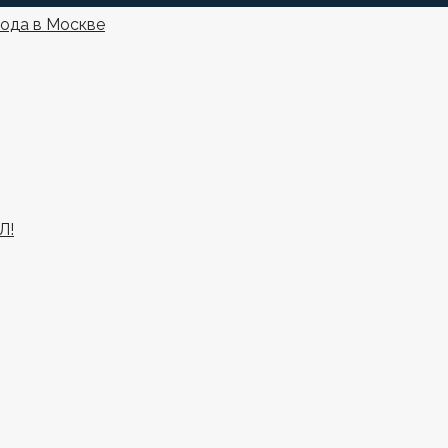
года в Москве
Л!