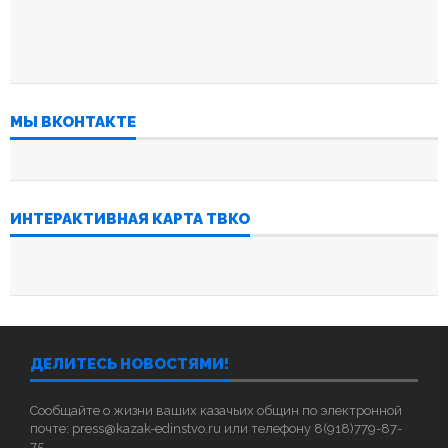
МЫ ВКОНТАКТЕ
ИНТЕРАКТИВНАЯ КАРТА ТВКО
ДЕЛИТЕСЬ НОВОСТЯМИ!
Сообщайте о жизни ваших казачьих общин по электронной
почте: press@kazak-edinstvo.ru или телефону 8(918)779-87-
75.