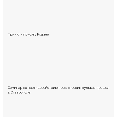
Приняли присягу Родине
Сохранить моё имя, email и адрес сайта в этом браузере для
последующих моих комментариев.
Семинар по противодействию неоязыческим культам прошел
в Ставрополе