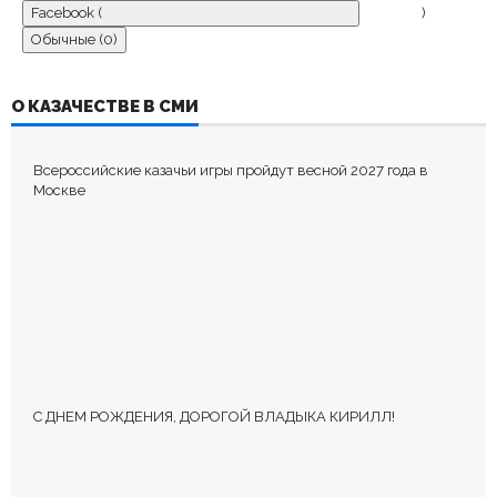
Facebook (
)
Обычные (0)
ДОБАВИТЬ КОММЕНТАРИЙ
О КАЗАЧЕСТВЕ В СМИ
Пока нет комментариев.
Всероссийские казачьи игры пройдут весной 2027 года в
Оставьте первый комментарий.
Москве
Ваш адрес email не будет опубликован.
Обязательные поля
помечены
*
С ДНЕМ РОЖДЕНИЯ, ДОРОГОЙ ВЛАДЫКА КИРИЛЛ!
КОММЕНТИРОВАТЬ