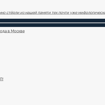
но стёрли из нашей памяти тех почти уже мифологически
года в Москве
Л!