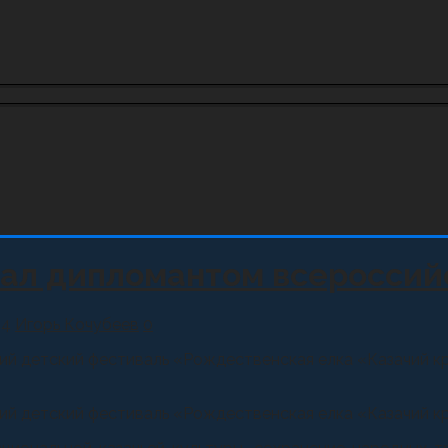
ал дипломантом всероссийс
14
Игорь Кочубеев
0
ий детский фестиваль «Рождественская елка «Казачий кр
ий детский фестиваль «Рождественская елка «Казачий кр