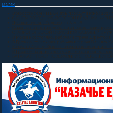
В СМИ
Всероссийские казачьи игры пройдут весной 2027 
С ДНЕМ РОЖДЕНИЯ, ДОРОГОЙ ВЛАДЫКА КИРИЛ
Приняли присягу Родине
04.08.2026
Семинар по противодействию неоязыческим культ
СТАВРОПОЛЬСКОЙ ОКРУЖНОЙ КАЗАЧЬЕЙ ДРУЖ
В Москве состоялась рабочая встреча директора 
В Грозном состоялась рабочая встреча Виталия К
Казачата Архиерейского казачьего конвоя принял
В Грозном на храм в честь святого равноапостоль
БАТАЛЬОН ТЕРЕК ПОЗДРАВИЛИ С ГОДОВЩИНО