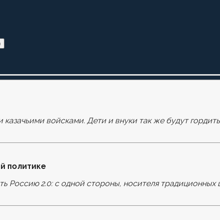
)
и казачьими войсками. Дети и внуки так же будут гордит
оля помечены
*
й политике
ать Россию 2.0: с одной стороны, носителя традиционных 
узере для последующих моих комментариев.