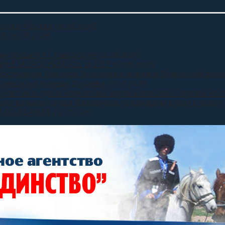
года в Москве
05.08.2026
Л!
05.08.2026
ам прошел в Ставрополе
04.08.2026
ИНЕ ИСПОЛНИЛОСЬ 13 ЛЕТ
02.08.2026
Росгвардии Виктора Золотова и атамана Всероссийского
узнецова и Ахмеда Дудаева
27.07.2026
и участие в сдаче норматива Ворошиловский Стрелок на
ного великого князя Владимира установили купол и крест
Й СОЗДАНИЯ
23.07.2026