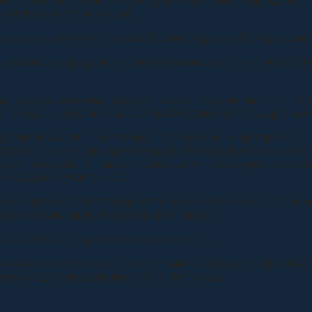
циональной казачьей культуры, сохранение народных т
антливых исполнителей.
ворческих коллективов из России, Украины, Белоруссии, 
й ансамбль народной песни «Русский сувенир» МБОУ Д
ло высоко оценено членами жюри. Коллектив по итог
награждена медалью казачества России «За государстве
разнообразить программу проведения мероприятия. 
естиваля посетили Кремлевскую Рождественскую елку,
скую галерею, а также совершили обзорную экскурс
ий в душах участников.
ир» выражает благодарность Михайловскому станич
щь в организации выезда на фестиваль.
а СОКО ТВКО Андрей Воронцов отметил:
е казачьих традиций и воспитание в духе этих традици
руем содействовать им на этом поприще.