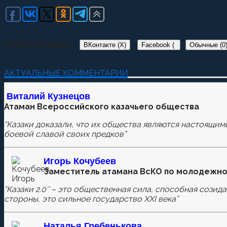
Комментарии:
ВКонтакте (
X
)
Facebook (
Обычные (0
)
Добавить комментарий
АКТУАЛЬНЫЕ КОММЕНТАРИИ
Пока нет комментариев.
Виталий Кузнецов
Атаман Всероссийского казачьего общества
Оставьте первый комментарий.
“Казаки доказали, что их общества являются настоящим
Ваш адрес email не будет опубликован.
Обязательные п
боевой славой своих предков”
Игорь Кочубеев
Заместитель атамана ВсКО по молодежно
Комментировать
“Казаки 2.0″ – это общественная сила, способная созид
стороны, это сильное государство XXI века”
Сохранить моё имя, email и адрес сайта в этом бра
Наталья
Гребенькова