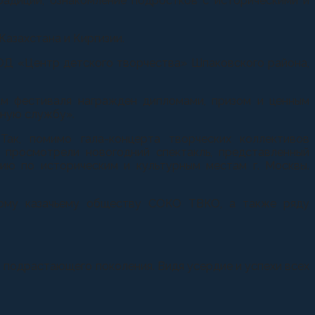
радиций, ознакомление подростков с историческими и
Казахстана и Киргизии.
ОД «Центр детского творчества» Шпаковского района,
ам фестиваля награжден дипломами, призом и ценным
нную службу».
Так, помимо гала-концерта творческих коллективов
 просмотрели новогодний спектакль, представленный
ию по историческим и культурным местам г. Москвы.
ному казачьему обществу СОКО ТВКО, а также ряду
й подрастающего поколения. Видя усердие и успехи всех