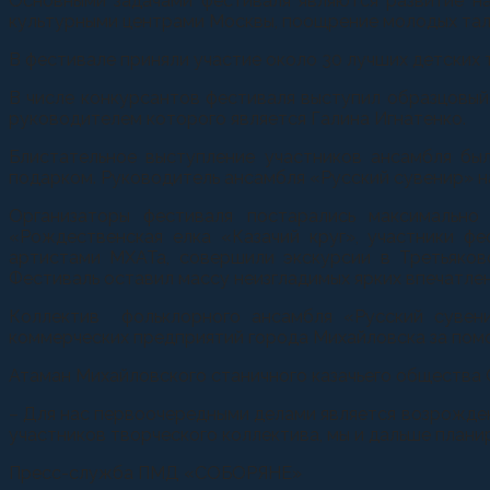
Основными задачами фестиваля являются развитие на
культурными центрами Москвы, поощрение молодых тал
В фестивале приняли участие около 30 лучших детских т
В числе конкурсантов фестиваля выступил образцовы
руководителем которого является Галина Игнатенко.
Блистательное выступление участников ансамбля бы
подарком. Руководитель ансамбля «Русский сувенир» 
Организаторы фестиваля постарались максимально 
«Рождественская елка «Казачий круг», участники ф
артистами МХАТа, совершили экскурсии в Третьяков
Фестиваль оставил массу неизгладимых ярких впечатлен
Коллектив фольклорного ансамбля «Русский сувен
коммерческих предприятий города Михайловска за помо
Атаман Михайловского станичного казачьего обществ
– Для нас первоочередными делами является возрождени
участников творческого коллектива, мы и дальше плани
Пресс-служба ПМД «СОБОРЯНЕ»