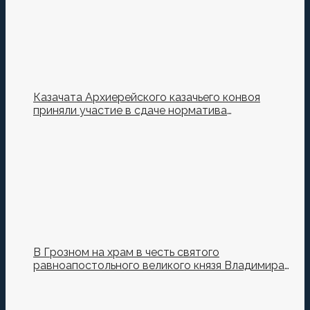
Казачата Архиерейского казачьего конвоя
приняли участие в сдаче норматива
Ворошиловский Стрелок на полигоне МО РФ
В Грозном на храм в честь святого
равноапостольного великого князя Владимира
установили купол и крест