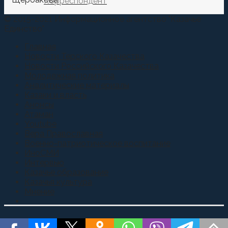
Корреспондент
© 2015-2021 Информационное агентство "Казачье
Единство"
Главная
Новости Терского Казачества
Новости Российского Казачества
Молодежная политика
Аналитические материалы
Казаки и власть
Анонсы
Атаман
Youtube
Вера Православная
Военно-патриотическое воспитание
ИноСМИ
Интервью
Казачье образование
Казачья культура
Мнение