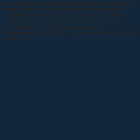
Терским войсковым казачьим обществом в рамках
арт-пространства «Казачья Арт-резиденция»
представляют выставку о казачьем батальоне
«Терек» отдельной казачьей бригады «Дон»
имени Архистратига Михаила в рамках
выполнения задач Специальной военной операции
в 2022 г.