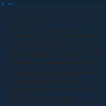
В СМИ
Всероссийские казачьи игры пройдут весной 2027
года в Москве
05.08.2026
С ДНЕМ РОЖДЕНИЯ, ДОРОГОЙ ВЛАДЫКА
КИРИЛЛ!
05.08.2026
Приняли присягу Родине
04.08.2026
Семинар по противодействию неоязыческим
культам прошел в Ставрополе
04.08.2026
СТАВРОПОЛЬСКОЙ ОКРУЖНОЙ КАЗАЧЬЕЙ
ДРУЖИНЕ ИСПОЛНИЛОСЬ 13 ЛЕТ
02.08.2026
В Москве состоялась рабочая встреча директора
Росгвардии Виктора Золотова и атамана
Всероссийского казачьего общества Виталия
Кузнецова.
31.07.2026
В Грозном состоялась рабочая встреча Виталия
Кузнецова и Ахмеда Дудаева
27.07.2026
Казачата Архиерейского казачьего конвоя
приняли участие в сдаче норматива
Ворошиловский Стрелок на полигоне МО РФ
27.07.2026
В Грозном на храм в честь святого
равноапостольного великого князя Владимира