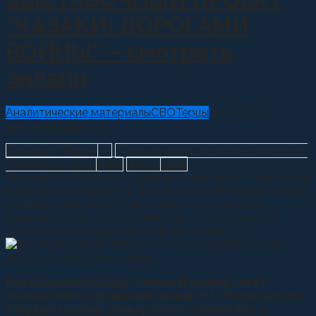
“КАЗАКИ: ДОРОГАМИ
ВОЙНЫ” – смотреть
онлайн
Аналитические материалы
СВО
Терцы
15.12.2022
Администратор
0
Батальон "Терек"
38
Ставропольское окружное казачье
общество ТВКО
2556
Терцы
1409
Московский государственный университет технологий
и управления имени К.Г. Разумовского (Первый казачий
университет) совместно с Терским войсковым
казачьим обществом в рамках арт-пространства
«Казачья Арт-резиденция» представляют...
Московский государственный университет
технологий и управления имени К.Г. Разумовского
(Первый казачий университет)
совместно с